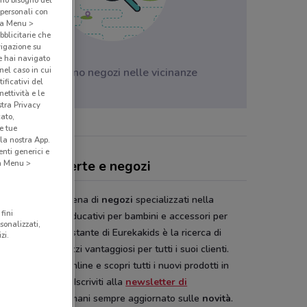
amo bisogno del
 personali con
o a Menu >
bblicitarie che
vigazione su
e hai navigato
(nel caso in cui
Non ci sono negozi nelle vicinanze
ificativi del
ettività e le
stra Privacy
cato,
e tue
la nostra App.
nti generici e
ekaKids, offerte e negozi
 a Menu >
kakids
è una catena di
negozi
specializzati nella
fini
ta di giocattoli educativi per bambini e accessori per
sonalizzati,
ti. L’impegno costante di Eurekakids è la ricerca di
zi.
tti sicuri e a prezzi vantaggiosi per tutti i suoi clienti.
lia il catalogo
online e scopri tutti i nuovi prodotti in
a per i tuoi figli. Iscriviti alla
newsletter di
Conviene.it
e rimani sempre aggiornato sulle
novità
.