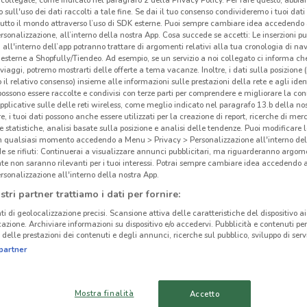
collegate, come indicato nel paragrafo 2 della Privacy Policy. Per fare questo, abbi
 sull'uso dei dati raccolti a tale fine. Se dai il tuo consenso condivideremo i tuoi dati
tutto il mondo attraverso l’uso di SDK esterne. Puoi sempre cambiare idea accedend
rsonalizzazione, all’interno della nostra App. Cosa succede se accetti: Le inserzioni pu
i all'interno dell’app potranno trattare di argomenti relativi alla tua cronologia di na
esterne a Shopfully/Tiendeo. Ad esempio, se un servizio a noi collegato ci informa ch
ato volantini nella tua zona. Riprova più tardi.
i viaggi, potremo mostrarti delle offerte a tema vacanze. Inoltre, i dati sulla posizione 
o il relativo consenso) insieme alle informazioni sulle prestazioni della rete e agli ident
 possono essere raccolte e condivisi con terze parti per comprendere e migliorare la conn
pplicative sulle delle reti wireless, come meglio indicato nel paragrafo 13.b della no
re, i tuoi dati possono anche essere utilizzati per la creazione di report, ricerche di mer
 e statistiche, analisi basate sulla posizione e analisi delle tendenze. Puoi modificare l
in qualsiasi momento accedendo a Menu > Privacy > Personalizzazione all'interno del
 se rifiuti: Continuerai a visualizzare annunci pubblicitari, ma riguarderanno argome
Eur
te non saranno rilevanti per i tuoi interessi. Potrai sempre cambiare idea accedendo
cinanze
rsonalizzazione all'interno della nostra App.
stri partner trattiamo i dati per fornire:
Eure
CORSICO
NOVATE MILANESE
ti di geolocalizzazione precisi. Scansione attiva delle caratteristiche del dispositivo ai 
vendi
icazione. Archiviare informazioni su dispositivo e/o accedervi. Pubblicità e contenuti per
neona
delle prestazioni dei contenuti e degli annunci, ricerche sul pubblico, sviluppo di servi
SESTO SAN
CORNAREDO
prodo
partner
GIOVANNI
Sfog
vendit
CINISELLO BALSAMO
SEGRATE
Mostra finalità
Accetto
Dove