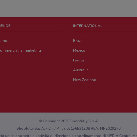
ZIENDE
INTERNATIONAL
iamo
Brazil
commerciali e marketing
Mexico
France
Australia
New Zealand
© Copyright 2026 Shopfully S.p.A.
Shopfully S.p.A. - C.F / P. Iva 03156531208 REA: MI-2029270
cio unico soggetta all’attività di direzione e coordinamento di MEDIA Central