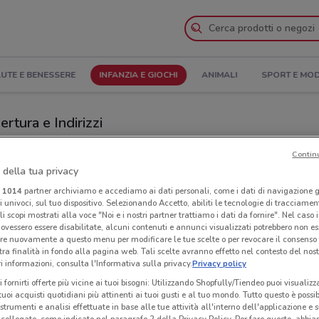
UTE E BENESSERE
INFANZIA E GIOCHI
ANIMALI
SPORT E MO
rtura e Indirizzi
gozi EurekaKids a Milano
Contin
 della tua privacy
i
1014
partner archiviamo e accediamo ai dati personali, come i dati di navigazione g
Neg
ri univoci, sul tuo dispositivo. Selezionando Accetto, abiliti le tecnologie di tracciame
li scopi mostrati alla voce "Noi e i nostri partner trattiamo i dati da fornire". Nel caso 
ovessero essere disabilitate, alcuni contenuti e annunci visualizzati potrebbero non ess
re nuovamente a questo menu per modificare le tue scelte o per revocare il consenso
tra finalità in fondo alla pagina web. Tali scelte avranno effetto nel contesto del nost
 informazioni, consulta l'Informativa sulla privacy.
Privacy policy
i fornirti offerte più vicine ai tuoi bisogni: Utilizzando Shopfully/Tiendeo puoi visualizz
i tuoi acquisti quotidiani più attinenti ai tuoi gusti e al tuo mondo. Tutto questo è possi
 strumenti e analisi effettuate in base alle tue attività all'interno dell'applicazione e 