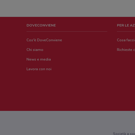
DOVECONVIENE
PER LE A
Cos'è DoveConviene
Cosa facc
Chi siamo
Richieste 
News e media
Lavora con noi
Società a so