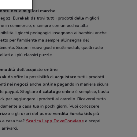
odotti delle migliori marche
egozi Eurekakids
trovi tutti i prodotti delle migliori
he in commercio, e sempre con un occhio alla
nibilità. I giochi pedagogici insegnano ai bambini anche
spetto per l’ambiente ma sempre all’insegna del
timento. Scopri i nuovi giochi multimediali, quelli radio
ollati e i più classici puzzle.
omodità dell’acquisto online
kakids
offre la possibilità di
acquistare
tutti i prodotti
enti nei
negozi
anche
online
pagando in maniera sicura
te paypal. Sfogliare il
catalogo
online è semplice, basta
ick per aggiungere i prodotti al carrello. Riceverai tutto
damente a casa tua in pochi giorni. Vuoi conoscere
irizzo
e gli
orari
del
punto vendita
Eurekakids
più
o a casa tua?
Scarica l’app DoveConviene
e scopri
arrivarci.