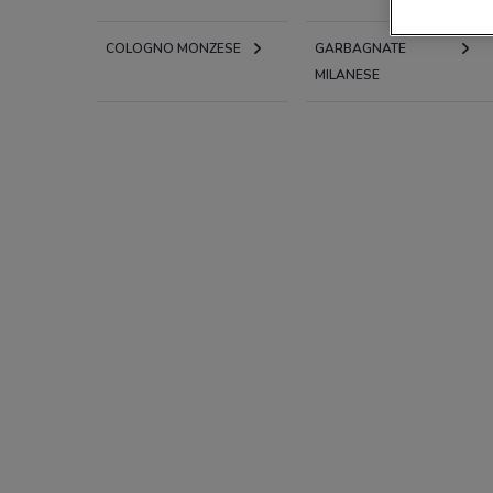
COLOGNO MONZESE
GARBAGNATE
MILANESE