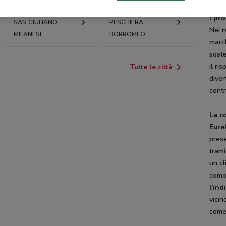
I pr
SAN GIULIANO
PESCHIERA
Nei
n
MILANESE
BORROMEO
marc
soste
il ri
Tutte le città
diver
contr
La c
Eure
pres
trami
un cl
como
l’ind
vicin
come 