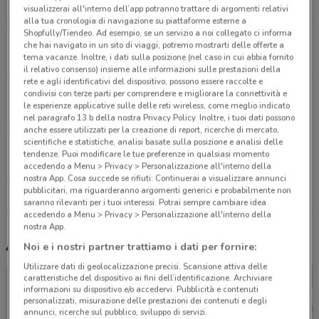
11.9 km
visualizzerai all'interno dell’app potranno trattare di argomenti relativi
alla tua cronologia di navigazione su piattaforme esterne a
Shopfully/Tiendeo. Ad esempio, se un servizio a noi collegato ci informa
Via Marconi, 74/76 Pagani
che hai navigato in un sito di viaggi, potremo mostrarti delle offerte a
tema vacanze. Inoltre, i dati sulla posizione (nel caso in cui abbia fornito
13 km
il relativo consenso) insieme alle informazioni sulle prestazioni della
rete e agli identificativi del dispositivo, possono essere raccolte e
Corso Vittorio Emanuele, 219 Avellino
condivisi con terze parti per comprendere e migliorare la connettività e
le esperienze applicative sulle delle reti wireless, come meglio indicato
14.8 km
nel paragrafo 13.b della nostra Privacy Policy. Inoltre, i tuoi dati possono
anche essere utilizzati per la creazione di report, ricerche di mercato,
scientifiche e statistiche, analisi basate sulla posizione e analisi delle
Via Pacinotti Pontecagnano-faiano
tendenze. Puoi modificare le tue preferenze in qualsiasi momento
20.5 km
accedendo a Menu > Privacy > Personalizzazione all'interno della
nostra App. Cosa succede se rifiuti: Continuerai a visualizzare annunci
pubblicitari, ma riguarderanno argomenti generici e probabilmente non
Tutti i negozi Thun
saranno rilevanti per i tuoi interessi. Potrai sempre cambiare idea
accedendo a Menu > Privacy > Personalizzazione all'interno della
nostra App.
Altri volantini nelle vicinanze
Noi e i nostri partner trattiamo i dati per fornire:
Utilizzare dati di geolocalizzazione precisi. Scansione attiva delle
caratteristiche del dispositivo ai fini dell’identificazione. Archiviare
informazioni su dispositivo e/o accedervi. Pubblicità e contenuti
personalizzati, misurazione delle prestazioni dei contenuti e degli
annunci, ricerche sul pubblico, sviluppo di servizi.