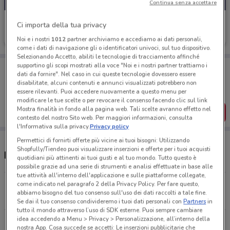
Continua senza accettare
Thun
Ci importa della tua privacy
Scade il 18/08
8.8 km
Noi e i nostri
1012
partner archiviamo e accediamo ai dati personali,
come i dati di navigazione gli o identificatori univoci, sul tuo dispositivo.
Selezionando Accetto, abiliti le tecnologie di tracciamento affinché
supportino gli scopi mostrati alla voce "Noi e i nostri partner trattiamo i
Porta DoveConviene sempre con te!
dati da fornire". Nel caso in cui queste tecnologie dovessero essere
Puoi trovare le migliori offerte dei negozi vicino a te,
disabilitate, alcuni contenuti e annunci visualizzati potrebbero non
salvarle e creare la tua lista del risparmio, comodamente
essere rilevanti. Puoi accedere nuovamente a questo menu per
dal tuo cellulare.
modificare le tue scelte o per revocare il consenso facendo clic sul link
Mostra finalità in fondo alla pagina web. Tali scelte avranno effetto nel
SCARICA L’APP
contesto del nostro Sito web. Per maggiori informazioni, consulta
l'Informativa sulla privacy.
Privacy policy
Permettici di fornirti offerte più vicine ai tuoi bisogni: Utilizzando
Shopfully/Tiendeo puoi visualizzare inserzioni e offerte per i tuoi acquisti
Negozi Thun e orari
quotidiani più attinenti ai tuoi gusti e al tuo mondo. Tutto questo è
possibile grazie ad una serie di strumenti e analisi effettuate in base alle
tue attività all'interno dell'applicazione e sulle piattaforme collegate,
come indicato nel paragrafo 2 della Privacy Policy. Per fare questo,
Via Dei Greci, 5 Salerno
abbiamo bisogno del tuo consenso sull'uso dei dati raccolti a tale fine.
8.8 km
Se dai il tuo consenso condivideremo i tuoi dati personali con
Partners
in
tutto il mondo attraverso l’uso di SDK esterne. Puoi sempre cambiare
idea accedendo a Menu > Privacy > Personalizzazione, all’interno della
Corso Vittorio Emanuele, 40 Salerno
nostra App. Cosa succede se accetti: Le inserzioni pubblicitarie che