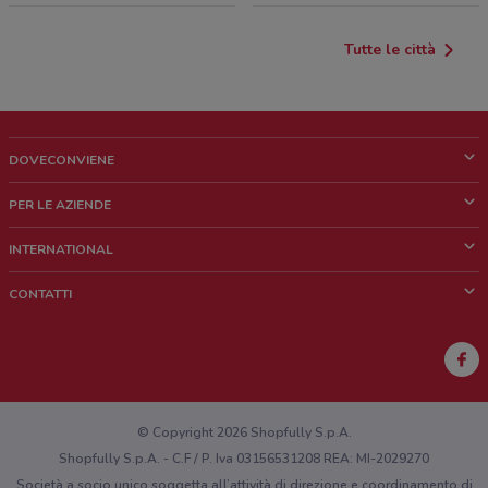
Tutte le città
DOVECONVIENE
Cos'è DoveConviene
PER LE AZIENDE
Chi siamo
Cosa facciamo
INTERNATIONAL
News e media
Richieste commerciali e marketing
Brazil
CONTATTI
Lavora con noi
Mexico
Segnalazione punto vendita
France
Segnalazione Volantino
Australia
Hai un malfunzionamento sul web o sull'app?
New Zealand
© Copyright 2026 Shopfully S.p.A.
Shopfully S.p.A. - C.F / P. Iva 03156531208 REA: MI-2029270
Società a socio unico soggetta all’attività di direzione e coordinamento di