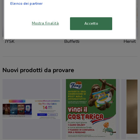
Elenco dei partner
Mostra finalità
Accetto
NUOVO
JYSK
Buffetti
Hervit
Nuovi prodotti da provare