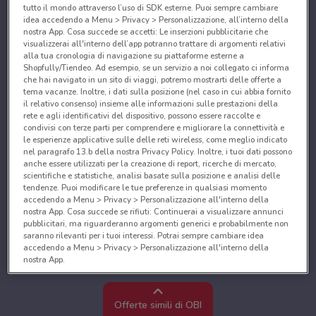
tutto il mondo attraverso l’uso di SDK esterne. Puoi sempre cambiare
idea accedendo a Menu > Privacy > Personalizzazione, all’interno della
nostra App. Cosa succede se accetti: Le inserzioni pubblicitarie che
visualizzerai all'interno dell’app potranno trattare di argomenti relativi
alla tua cronologia di navigazione su piattaforme esterne a
Shopfully/Tiendeo. Ad esempio, se un servizio a noi collegato ci informa
che hai navigato in un sito di viaggi, potremo mostrarti delle offerte a
tema vacanze. Inoltre, i dati sulla posizione (nel caso in cui abbia fornito
il relativo consenso) insieme alle informazioni sulle prestazioni della
rete e agli identificativi del dispositivo, possono essere raccolte e
condivisi con terze parti per comprendere e migliorare la connettività e
le esperienze applicative sulle delle reti wireless, come meglio indicato
nel paragrafo 13.b della nostra Privacy Policy. Inoltre, i tuoi dati possono
anche essere utilizzati per la creazione di report, ricerche di mercato,
scientifiche e statistiche, analisi basate sulla posizione e analisi delle
tendenze. Puoi modificare le tue preferenze in qualsiasi momento
accedendo a Menu > Privacy > Personalizzazione all'interno della
nostra App. Cosa succede se rifiuti: Continuerai a visualizzare annunci
pubblicitari, ma riguarderanno argomenti generici e probabilmente non
saranno rilevanti per i tuoi interessi. Potrai sempre cambiare idea
accedendo a Menu > Privacy > Personalizzazione all'interno della
nostra App.
Noi e i nostri partner trattiamo i dati per fornire:
Utilizzare dati di geolocalizzazione precisi. Scansione attiva delle
Offerte simili di OBI
caratteristiche del dispositivo ai fini dell’identificazione. Archiviare