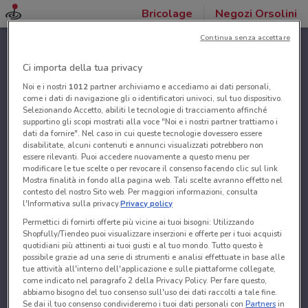
Bricolage
Negozi Orsolini
Continua senza accettare
Ci importa della tua privacy
Noi e i nostri
1012
partner archiviamo e accediamo ai dati personali,
come i dati di navigazione gli o identificatori univoci, sul tuo dispositivo.
Selezionando Accetto, abiliti le tecnologie di tracciamento affinché
supportino gli scopi mostrati alla voce "Noi e i nostri partner trattiamo i
dati da fornire". Nel caso in cui queste tecnologie dovessero essere
disabilitate, alcuni contenuti e annunci visualizzati potrebbero non
essere rilevanti. Puoi accedere nuovamente a questo menu per
modificare le tue scelte o per revocare il consenso facendo clic sul link
Mostra finalità in fondo alla pagina web. Tali scelte avranno effetto nel
contesto del nostro Sito web. Per maggiori informazioni, consulta
l'Informativa sulla privacy.
Privacy policy
Permettici di fornirti offerte più vicine ai tuoi bisogni: Utilizzando
Shopfully/Tiendeo puoi visualizzare inserzioni e offerte per i tuoi acquisti
quotidiani più attinenti ai tuoi gusti e al tuo mondo. Tutto questo è
possibile grazie ad una serie di strumenti e analisi effettuate in base alle
tue attività all'interno dell'applicazione e sulle piattaforme collegate,
come indicato nel paragrafo 2 della Privacy Policy. Per fare questo,
abbiamo bisogno del tuo consenso sull'uso dei dati raccolti a tale fine.
Se dai il tuo consenso condivideremo i tuoi dati personali con
Partners
in