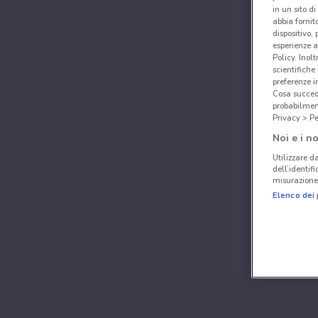
in un sito d
abbia fornit
dispositivo,
esperienze a
Policy. Inolt
scientifiche
preferenze 
Cosa succede
probabilmen
Privacy > Pe
Noi e i no
Utilizzare da
dell’identif
misurazione 
Elenco dei 