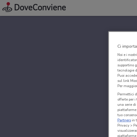
Ci importa
Noi e i nostr
identificato
supportino g
tecnologie d
Puoi accede
sul link Mos
Per maggiori
Permettici d
offerte per 
una serie di
piattaforme 
tuo consenso
Partners
in 
Privacy > Pe
visualizzera
piattaforme 