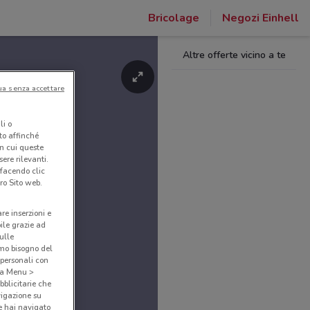
Bricolage
Negozi Einhell
Altre offerte vicino a te
ua senza accettare
li o
nto affinché
in cui queste
ere rilevanti.
 facendo clic
ro Sito web.
are inserzioni e
bile grazie ad
sulle
amo bisogno del
 personali con
o a Menu >
bblicitarie che
vigazione su
e hai navigato