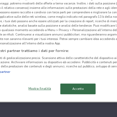
i viaggi, potremo mostrarti delle offerte a tema vacanze. Inoltre, i dati sulla posizione 
o il relativo consenso) insieme alle informazioni sulle prestazioni della rete e agli ident
 possono essere raccolte e condivisi con terze parti per comprendere e migliorare la conn
pplicative sulle delle reti wireless, come meglio indicato nel paragrafo 13.b della no
re, i tuoi dati possono anche essere utilizzati per la creazione di report, ricerche di mer
 e statistiche, analisi basate sulla posizione e analisi delle tendenze. Puoi modificare l
in qualsiasi momento accedendo a Menu > Privacy > Personalizzazione all'interno del
 se rifiuti: Continuerai a visualizzare annunci pubblicitari, ma riguarderanno argome
te non saranno rilevanti per i tuoi interessi. Potrai sempre cambiare idea accedendo
rsonalizzazione all'interno della nostra App.
stri partner trattiamo i dati per fornire:
ti di geolocalizzazione precisi. Scansione attiva delle caratteristiche del dispositivo ai 
icazione. Archiviare informazioni su dispositivo e/o accedervi. Pubblicità e contenuti per
delle prestazioni dei contenuti e degli annunci, ricerche sul pubblico, sviluppo di servi
partner
Mostra finalità
Accetto