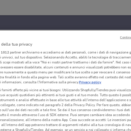
Contin
 della tua privacy
i
1012
partner archiviamo e accediamo ai dati personali, come i dati di navigazione g
ri univoci, sul tuo dispositivo. Selezionando Accetto, abiliti le tecnologie di tracciame
li scopi mostrati alla voce "Noi e i nostri partner trattiamo i dati da fornire". Nel caso 
ovessero essere disabilitate, alcuni contenuti e annunci visualizzati potrebbero non ess
re nuovamente a questo menu per modificare le tue scelte o per revocare il consenso
tra finalità in fondo alla pagina web. Tali scelte avranno effetto nel contesto del nost
 informazioni, consulta l'Informativa sulla privacy.
Privacy policy
i fornirti offerte più vicine ai tuoi bisogni: Utilizzando Shopfully/Tiendeo puoi visualizz
i tuoi acquisti quotidiani più attinenti ai tuoi gusti e al tuo mondo. Tutto questo è possi
 strumenti e analisi effettuate in base alle tue attività all'interno dell'applicazione e 
collegate, come indicato nel paragrafo 2 della Privacy Policy. Per fare questo, abbi
 sull'uso dei dati raccolti a tale fine. Se dai il tuo consenso condivideremo i tuoi dati
tutto il mondo attraverso l’uso di SDK esterne. Puoi sempre cambiare idea accedend
rsonalizzazione, all’interno della nostra App. Cosa succede se accetti: Le inserzioni pu
i all'interno dell’app potranno trattare di argomenti relativi alla tua cronologia di na
esterne a Shopfully/Tiendeo. Ad esempio, se un servizio a noi collegato ci informa ch