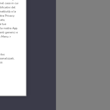
(nel caso in cui
ificativi del
ettività e le
stra Privacy
cato,
e tue
la nostra App.
nti generici e
 a Menu >
fini
sonalizzati,
zi.