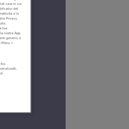
(nel caso in cui
ificativi del
ettività e le
stra Privacy
cato,
e tue
la nostra App.
nti generici e
 a Menu >
fini
sonalizzati,
zi.