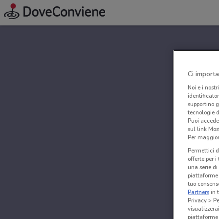
Ci importa
Noi e i nostr
identificato
supportino g
tecnologie d
Puoi accede
sul link Mos
Per maggiori
Permettici d
offerte per 
una serie di
piattaforme 
tuo consenso
Partners
in 
Privacy > Pe
visualizzera
piattaforme 