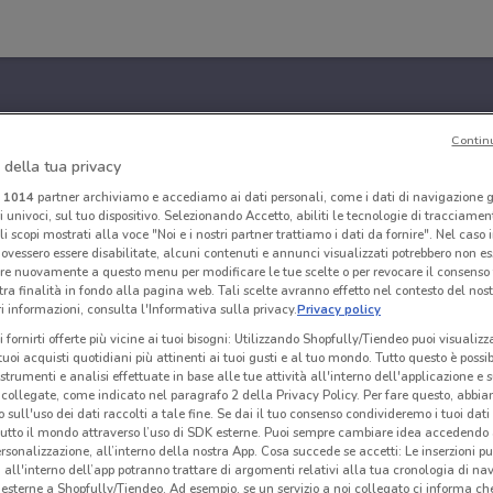
Contin
 della tua privacy
i
1014
partner archiviamo e accediamo ai dati personali, come i dati di navigazione g
ri univoci, sul tuo dispositivo. Selezionando Accetto, abiliti le tecnologie di tracciame
li scopi mostrati alla voce "Noi e i nostri partner trattiamo i dati da fornire". Nel caso 
ovessero essere disabilitate, alcuni contenuti e annunci visualizzati potrebbero non ess
re nuovamente a questo menu per modificare le tue scelte o per revocare il consenso
tra finalità in fondo alla pagina web. Tali scelte avranno effetto nel contesto del nost
 informazioni, consulta l'Informativa sulla privacy.
Privacy policy
i fornirti offerte più vicine ai tuoi bisogni: Utilizzando Shopfully/Tiendeo puoi visualizz
i tuoi acquisti quotidiani più attinenti ai tuoi gusti e al tuo mondo. Tutto questo è possi
 strumenti e analisi effettuate in base alle tue attività all'interno dell'applicazione e 
collegate, come indicato nel paragrafo 2 della Privacy Policy. Per fare questo, abbi
 sull'uso dei dati raccolti a tale fine. Se dai il tuo consenso condivideremo i tuoi dati
tutto il mondo attraverso l’uso di SDK esterne. Puoi sempre cambiare idea accedend
rsonalizzazione, all’interno della nostra App. Cosa succede se accetti: Le inserzioni pu
i all'interno dell’app potranno trattare di argomenti relativi alla tua cronologia di na
esterne a Shopfully/Tiendeo. Ad esempio, se un servizio a noi collegato ci informa ch