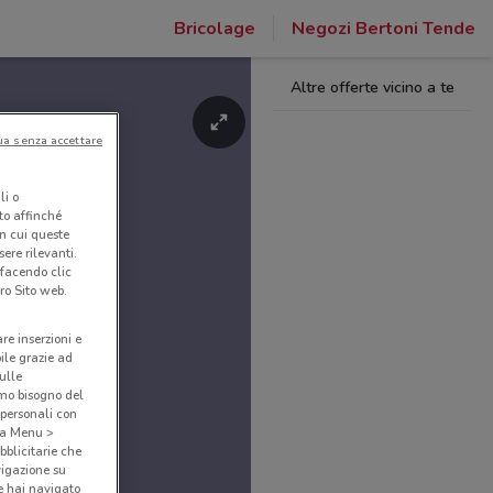
Bricolage
Negozi Bertoni Tende
Altre offerte vicino a te
ua senza accettare
li o
nto affinché
in cui queste
ere rilevanti.
 facendo clic
ro Sito web.
are inserzioni e
bile grazie ad
sulle
amo bisogno del
 personali con
o a Menu >
bblicitarie che
vigazione su
e hai navigato