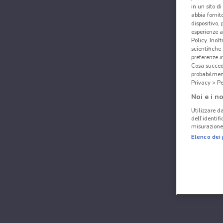
in un sito d
abbia fornit
dispositivo,
esperienze a
Policy. Inolt
scientifiche
preferenze 
Cosa succede
probabilmen
Privacy > Pe
Noi e i no
Utilizzare da
dell’identif
misurazione 
Elenco dei 