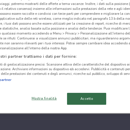
i viaggi, potremo mostrarti delle offerte a tema vacanze. Inoltre, i dati sulla posizione 
o il relativo consenso) insieme alle informazioni sulle prestazioni della rete e agli ident
 possono essere raccolte e condivisi con terze parti per comprendere e migliorare la conn
pplicative sulle delle reti wireless, come meglio indicato nel paragrafo 13.b della no
re, i tuoi dati possono anche essere utilizzati per la creazione di report, ricerche di mer
 e statistiche, analisi basate sulla posizione e analisi delle tendenze. Puoi modificare l
in qualsiasi momento accedendo a Menu > Privacy > Personalizzazione all'interno del
 se rifiuti: Continuerai a visualizzare annunci pubblicitari, ma riguarderanno argome
te non saranno rilevanti per i tuoi interessi. Potrai sempre cambiare idea accedendo
rsonalizzazione all'interno della nostra App.
stri partner trattiamo i dati per fornire:
ti di geolocalizzazione precisi. Scansione attiva delle caratteristiche del dispositivo ai 
icazione. Archiviare informazioni su dispositivo e/o accedervi. Pubblicità e contenuti per
delle prestazioni dei contenuti e degli annunci, ricerche sul pubblico, sviluppo di servi
partner
Mostra finalità
Accetto