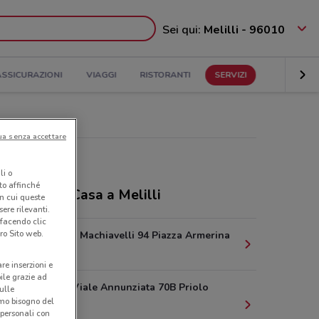
Sei qui:
Melilli - 96010
ASSICURAZIONI
VIAGGI
RISTORANTI
SERVIZI
ua senza accettare
li o
nto affinché
ozi Tiscali Casa a Melilli
in cui queste
ere rilevanti.
 facendo clic
ro Sito web.
Via Niccolo' Machiavelli 94 Piazza Armerina
425 m
are inserzioni e
bile grazie ad
Euron City Viale Annunziata 70B Priolo
sulle
amo bisogno del
Gargallo
 personali con