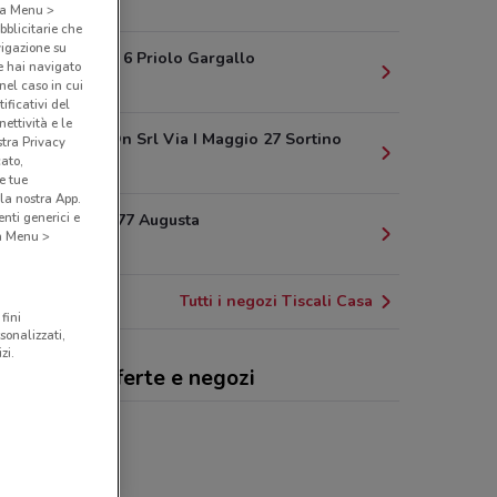
5.2 km
o a Menu >
bblicitarie che
vigazione su
Via Taranto 6 Priolo Gargallo
e hai navigato
6.4 km
(nel caso in cui
ificativi del
ettività e le
Computer On Srl Via I Maggio 27 Sortino
stra Privacy
cato,
9.3 km
e tue
la nostra App.
nti generici e
Viale Italia 77 Augusta
 a Menu >
10.8 km
Tutti i negozi Tiscali Casa
fini
sonalizzati,
zi.
cali Casa, offerte e negozi