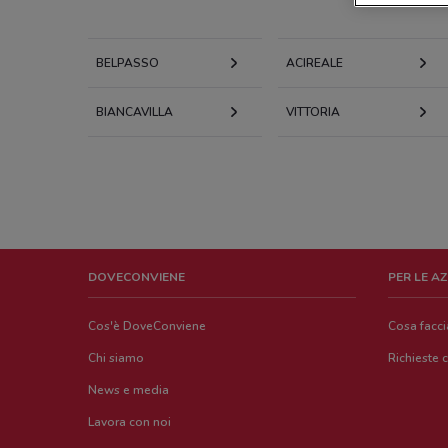
BELPASSO
ACIREALE
BIANCAVILLA
VITTORIA
DOVECONVIENE
PER LE A
Cos'è DoveConviene
Cosa facc
Chi siamo
Richieste 
News e media
Lavora con noi