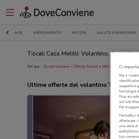
BRICOLAGE
ARREDAMENTO
MOTORI
SALUTE E BENESSERE
Tiscali Casa Melilli: Volantino, Orari di ap
Ci importa
Sei qui:
DoveConviene
Offerte Servizi a Melilli
Negozi Tiscal
Noi e i nostr
identificato
Ultime offerte del volantino Tiscali Ca
supportino g
tecnologie d
Puoi accede
sul link Mos
Per maggiori
Permettici d
offerte per 
una serie di
piattaforme 
tuo consenso