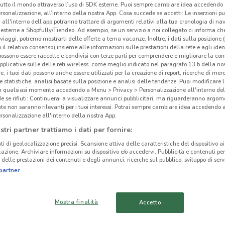
tutto il mondo attraverso l’uso di SDK esterne. Puoi sempre cambiare idea accedend
rsonalizzazione, all’interno della nostra App. Cosa succede se accetti: Le inserzioni pu
i all'interno dell’app potranno trattare di argomenti relativi alla tua cronologia di na
esterne a Shopfully/Tiendeo. Ad esempio, se un servizio a noi collegato ci informa ch
i viaggi, potremo mostrarti delle offerte a tema vacanze. Inoltre, i dati sulla posizione 
o il relativo consenso) insieme alle informazioni sulle prestazioni della rete e agli ident
 possono essere raccolte e condivisi con terze parti per comprendere e migliorare la conn
pplicative sulle delle reti wireless, come meglio indicato nel paragrafo 13.b della no
re, i tuoi dati possono anche essere utilizzati per la creazione di report, ricerche di mer
 e statistiche, analisi basate sulla posizione e analisi delle tendenze. Puoi modificare l
in qualsiasi momento accedendo a Menu > Privacy > Personalizzazione all'interno del
 se rifiuti: Continuerai a visualizzare annunci pubblicitari, ma riguarderanno argome
te non saranno rilevanti per i tuoi interessi. Potrai sempre cambiare idea accedendo
rsonalizzazione all'interno della nostra App.
stri partner trattiamo i dati per fornire:
426 m
ti di geolocalizzazione precisi. Scansione attiva delle caratteristiche del dispositivo ai 
icazione. Archiviare informazioni su dispositivo e/o accedervi. Pubblicità e contenuti per
delle prestazioni dei contenuti e degli annunci, ricerche sul pubblico, sviluppo di servi
cinanze
Tis
partner
-
AVOLA
RAGUSA
Mostra finalità
Accetto
GRAVINA DI CATANIA
SAN GIOVANNI LA