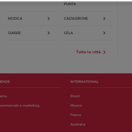
PUNTA
MODICA
CALTAGIRONE
GIARRE
GELA
Tutte le città
ZIENDE
INTERNATIONAL
iamo
Brazil
commerciali e marketing
Mexico
France
Australia