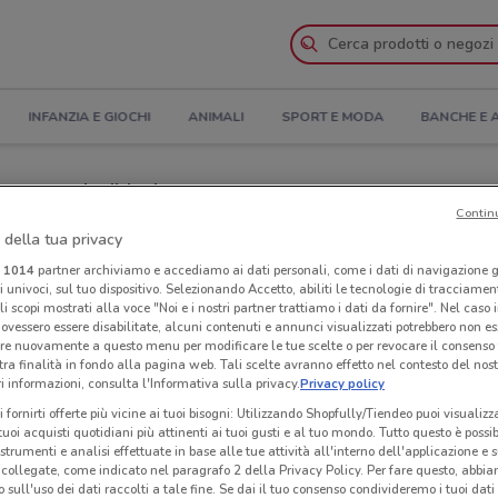
INFANZIA E GIOCHI
ANIMALI
SPORT E MODA
BANCHE E 
ertura e Indirizzi
Contin
 della tua privacy
i Casa a Melilli
i
1014
partner archiviamo e accediamo ai dati personali, come i dati di navigazione g
ri univoci, sul tuo dispositivo. Selezionando Accetto, abiliti le tecnologie di tracciame
sa
Neg
li scopi mostrati alla voce "Noi e i nostri partner trattiamo i dati da fornire". Nel caso 
ovessero essere disabilitate, alcuni contenuti e annunci visualizzati potrebbero non ess
re nuovamente a questo menu per modificare le tue scelte o per revocare il consenso
tra finalità in fondo alla pagina web. Tali scelte avranno effetto nel contesto del nost
 informazioni, consulta l'Informativa sulla privacy.
Privacy policy
i fornirti offerte più vicine ai tuoi bisogni: Utilizzando Shopfully/Tiendeo puoi visualizz
i tuoi acquisti quotidiani più attinenti ai tuoi gusti e al tuo mondo. Tutto questo è possi
 strumenti e analisi effettuate in base alle tue attività all'interno dell'applicazione e 
collegate, come indicato nel paragrafo 2 della Privacy Policy. Per fare questo, abbi
 sull'uso dei dati raccolti a tale fine. Se dai il tuo consenso condivideremo i tuoi dati