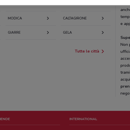
vendi
PUNTA
anche
tempo
MODICA
CALTAGIRONE
e app
GIARRE
GELA
Supe
Non p
Tutte le città
uffic
acces
prodo
tram
acqui
pren
nego
ZIENDE
INTERNATIONAL