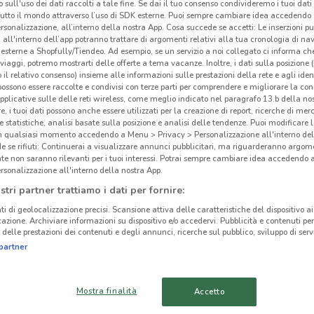
 sull'uso dei dati raccolti a tale fine. Se dai il tuo consenso condivideremo i tuoi dati
Vol
tutto il mondo attraverso l’uso di SDK esterne. Puoi sempre cambiare idea accedend
rsonalizzazione, all’interno della nostra App. Cosa succede se accetti: Le inserzioni pu
i all'interno dell’app potranno trattare di argomenti relativi alla tua cronologia di na
Prén
esterne a Shopfully/Tiendeo. Ad esempio, se un servizio a noi collegato ci informa ch
i viaggi, potremo mostrarti delle offerte a tema vacanze. Inoltre, i dati sulla posizione 
parte
o il relativo consenso) insieme alle informazioni sulle prestazioni della rete e agli ident
passe
 possono essere raccolte e condivisi con terze parti per comprendere e migliorare la conn
pplicative sulle delle reti wireless, come meglio indicato nel paragrafo 13.b della no
fasci
re, i tuoi dati possono anche essere utilizzati per la creazione di report, ricerche di mer
 e statistiche, analisi basate sulla posizione e analisi delle tendenze. Puoi modificare l
in qualsiasi momento accedendo a Menu > Privacy > Personalizzazione all'interno del
Vici
 se rifiuti: Continuerai a visualizzare annunci pubblicitari, ma riguarderanno argome
Sfogl
te non saranno rilevanti per i tuoi interessi. Potrai sempre cambiare idea accedendo
potra
rsonalizzazione all'interno della nostra App.
17.3 km
prema
stri partner trattiamo i dati per fornire:
ricev
ti di geolocalizzazione precisi. Scansione attiva delle caratteristiche del dispositivo ai 
tuo 
icazione. Archiviare informazioni su dispositivo e/o accedervi. Pubblicità e contenuti per
delle prestazioni dei contenuti e degli annunci, ricerche sul pubblico, sviluppo di servi
cinanze
come 
partner
Mamma
AVOLA
RAGUSA
Pré-
Mostra finalità
Accetto
Trov
GRAVINA DI CATANIA
SAN GIOVANNI LA