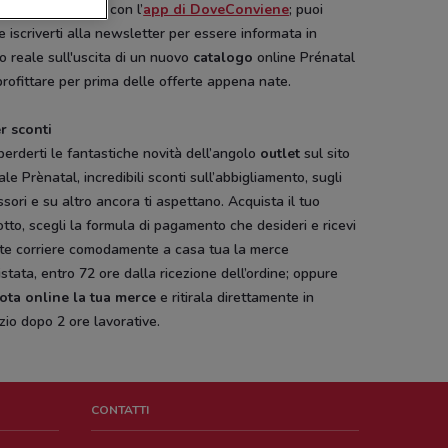
ta più vicino a te con l’
app di DoveConviene
; puoi
 iscriverti alla newsletter per essere informata in
 reale sull'uscita di un nuovo
catalogo
online Prénatal
rofittare per prima delle offerte appena nate.
r sconti
erderti le fantastiche novità dell’angolo
outlet
sul sito
iale Prènatal, incredibili sconti sull’abbigliamento, sugli
sori e su altro ancora ti aspettano. Acquista il tuo
tto, scegli la formula di pagamento che desideri e ricevi
ite corriere comodamente a casa tua la merce
stata, entro 72 ore dalla ricezione dell’ordine; oppure
ota online la tua merce
e ritirala direttamente in
zio dopo 2 ore lavorative.
CONTATTI