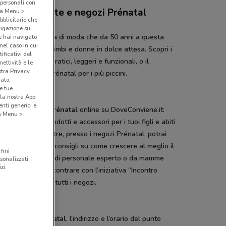
 personali con
antino, offerte e negozi Prénatal
o a Menu >
bblicitarie che
vigazione su
atal
è una catena di moda che da 50 anni a questa
e hai navigato
(nel caso in cui
 veste neonati, bimbi e donne in dolce attesa. Scopri i
ificativi del
ggini Prénatal, pratici, leggeri e funzionali, o il
ettività e le
stra Privacy
atoio e le culle Prénatal per i più piccini.
cato,
e tue
la nostra App.
no alle mamme
nti generici e
ia il
volantino Prénatal
online su DoveConviene.it:
 a Menu >
i trovare tanti prodotti e accessori per i tuoi figli e abiti
man per te; inoltre, presso i negozi Prénatal, potrai
ere anche pratici consigli su come crescere al meglio il
fini
bambino da parte di personale esperto o da mamme
sonalizzati,
zi.
te, che potrai incontrare con l’iniziativa “Incontro
”, promossa in tutti i negozi.
avviso
a le
offerte Prénatal
, l’indirizzo e l’orario del punto