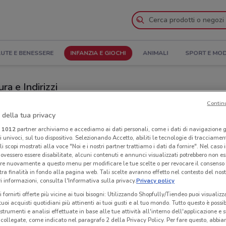
UTE E BENESSERE
INFANZIA E GIOCHI
ANIMALI
SPORT E MO
ra e Indirizzi
Contin
ozi Prenatal a Melilli
 della tua privacy
i
1012
partner archiviamo e accediamo ai dati personali, come i dati di navigazione g
Neg
ri univoci, sul tuo dispositivo. Selezionando Accetto, abiliti le tecnologie di tracciame
li scopi mostrati alla voce "Noi e i nostri partner trattiamo i dati da fornire". Nel caso 
ovessero essere disabilitate, alcuni contenuti e annunci visualizzati potrebbero non ess
re nuovamente a questo menu per modificare le tue scelte o per revocare il consenso
tra finalità in fondo alla pagina web. Tali scelte avranno effetto nel contesto del nost
 informazioni, consulta l'Informativa sulla privacy.
Privacy policy
i fornirti offerte più vicine ai tuoi bisogni: Utilizzando Shopfully/Tiendeo puoi visualizz
i tuoi acquisti quotidiani più attinenti ai tuoi gusti e al tuo mondo. Tutto questo è possi
 strumenti e analisi effettuate in base alle tue attività all'interno dell'applicazione e 
collegate, come indicato nel paragrafo 2 della Privacy Policy. Per fare questo, abbi