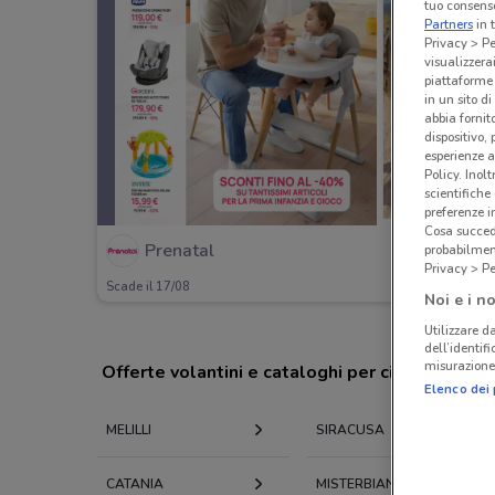
tuo consenso
Partners
in 
Privacy > Pe
visualizzera
piattaforme 
in un sito d
abbia fornit
dispositivo,
esperienze a
Policy. Inolt
scientifiche
preferenze 
Cosa succede
Prenatal
probabilmen
Privacy > Pe
Scade il 17/08
Noi e i no
Utilizzare da
dell’identif
misurazione 
Offerte volantini e cataloghi per città nelle vi
Elenco dei 
MELILLI
SIRACUSA
CATANIA
MISTERBIANCO