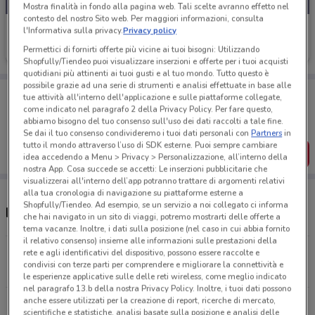
Mostra finalità in fondo alla pagina web. Tali scelte avranno effetto nel
contesto del nostro Sito web. Per maggiori informazioni, consulta
Kena Mobile
l'Informativa sulla privacy.
Privacy policy
Permettici di fornirti offerte più vicine ai tuoi bisogni: Utilizzando
Scade il 02/09
129 m
Shopfully/Tiendeo puoi visualizzare inserzioni e offerte per i tuoi acquisti
quotidiani più attinenti ai tuoi gusti e al tuo mondo. Tutto questo è
possibile grazie ad una serie di strumenti e analisi effettuate in base alle
Porta DoveConviene sempre con te!
tue attività all'interno dell'applicazione e sulle piattaforme collegate,
Puoi trovare le migliori offerte dei negozi vicino a te,
come indicato nel paragrafo 2 della Privacy Policy. Per fare questo,
salvarle e creare la tua lista del risparmio, comodamente
abbiamo bisogno del tuo consenso sull'uso dei dati raccolti a tale fine.
dal tuo cellulare.
Se dai il tuo consenso condivideremo i tuoi dati personali con
Partners
in
tutto il mondo attraverso l’uso di SDK esterne. Puoi sempre cambiare
SCARICA L’APP
idea accedendo a Menu > Privacy > Personalizzazione, all’interno della
nostra App. Cosa succede se accetti: Le inserzioni pubblicitarie che
visualizzerai all'interno dell’app potranno trattare di argomenti relativi
alla tua cronologia di navigazione su piattaforme esterne a
Shopfully/Tiendeo. Ad esempio, se un servizio a noi collegato ci informa
Negozi Kena Mobile a Melilli
che hai navigato in un sito di viaggi, potremo mostrarti delle offerte a
tema vacanze. Inoltre, i dati sulla posizione (nel caso in cui abbia fornito
il relativo consenso) insieme alle informazioni sulle prestazioni della
VIA RUGGERO SETTIMO 1 Melilli
rete e agli identificativi del dispositivo, possono essere raccolte e
condivisi con terze parti per comprendere e migliorare la connettività e
129 m
le esperienze applicative sulle delle reti wireless, come meglio indicato
nel paragrafo 13.b della nostra Privacy Policy. Inoltre, i tuoi dati possono
anche essere utilizzati per la creazione di report, ricerche di mercato,
PIAZZA UMBERTO I 15 Melilli
scientifiche e statistiche, analisi basate sulla posizione e analisi delle