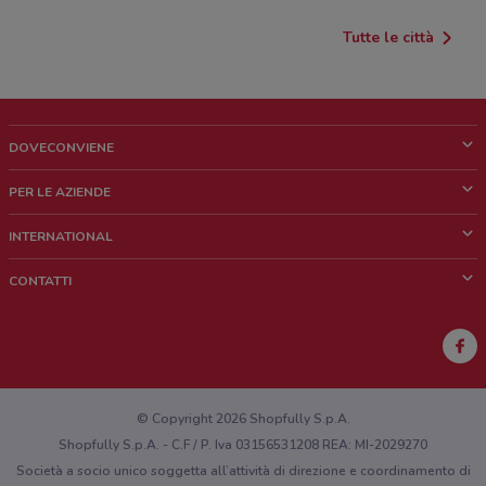
Tutte le città
DOVECONVIENE
Cos'è DoveConviene
PER LE AZIENDE
Chi siamo
Cosa facciamo
INTERNATIONAL
News e media
Richieste commerciali e marketing
Brazil
CONTATTI
Lavora con noi
Mexico
Segnalazione punto vendita
France
Segnalazione Volantino
Australia
Hai un malfunzionamento sul web o sull'app?
New Zealand
© Copyright 2026 Shopfully S.p.A.
Shopfully S.p.A. - C.F / P. Iva 03156531208 REA: MI-2029270
Società a socio unico soggetta all’attività di direzione e coordinamento di