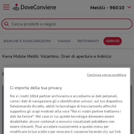
Melilli - 96010
BANCHE E ASSICURAZIONI
VIAGGI
RISTORANTI
SERVIZI
Kena Mobile Melilli: Volantino, Orari di apertura e Indirizzi
Ultime offerte del volantino Kena Mobile
Continua senza accettare
Ci importa della tua privacy
Noi e i nostri
1014
partner archiviamo e accediamo ai dati personali,
come i dati di navigazione gli o identificatori univoci, sul tuo dispositivo.
Selezionando Accetto, abiliti le tecnologie di tracciamento affinché
supportino gli scopi mostrati alla voce "Noi e i nostri partner trattiamo i
dati da fornire". Nel caso in cui queste tecnologie dovessero essere
disabilitate, alcuni contenuti e annunci visualizzati potrebbero non
essere rilevanti. Puoi accedere nuovamente a questo menu per
modificare le tue scelte o per revocare il consenso facendo clic sul link