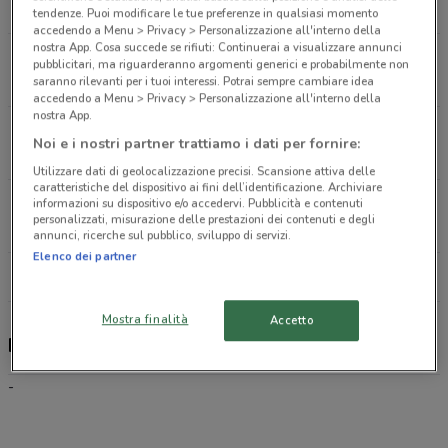
407 m
tendenze. Puoi modificare le tue preferenze in qualsiasi momento
accedendo a Menu > Privacy > Personalizzazione all'interno della
nostra App. Cosa succede se rifiuti: Continuerai a visualizzare annunci
VIALE ANNUNZIATA 31 Priolo Gargallo
pubblicitari, ma riguarderanno argomenti generici e probabilmente non
5.5 km
saranno rilevanti per i tuoi interessi. Potrai sempre cambiare idea
accedendo a Menu > Privacy > Personalizzazione all'interno della
nostra App.
CONTRADA BONDIFE' Melilli
Noi e i nostri partner trattiamo i dati per fornire:
5.7 km
Utilizzare dati di geolocalizzazione precisi. Scansione attiva delle
caratteristiche del dispositivo ai fini dell’identificazione. Archiviare
VIA TARANTO 8 Priolo Gargallo
informazioni su dispositivo e/o accedervi. Pubblicità e contenuti
personalizzati, misurazione delle prestazioni dei contenuti e degli
6.4 km
annunci, ricerche sul pubblico, sviluppo di servizi.
Elenco dei partner
Tutti i negozi Kena Mobile
Mostra finalità
Accetto
Kena Mobile, offerte e negozi
-