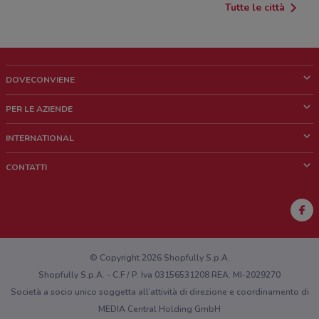
Tutte le città
DOVECONVIENE
Cos'è DoveConviene
PER LE AZIENDE
Chi siamo
Cosa facciamo
INTERNATIONAL
News e media
Richieste commerciali e marketing
Brazil
CONTATTI
Lavora con noi
Mexico
Segnalazione punto vendita
France
Segnalazione Volantino
Australia
Hai un malfunzionamento sul web o sull'app?
New Zealand
© Copyright 2026 Shopfully S.p.A.
Shopfully S.p.A. - C.F / P. Iva 03156531208 REA: MI-2029270
Società a socio unico soggetta all’attività di direzione e coordinamento di
MEDIA Central Holding GmbH