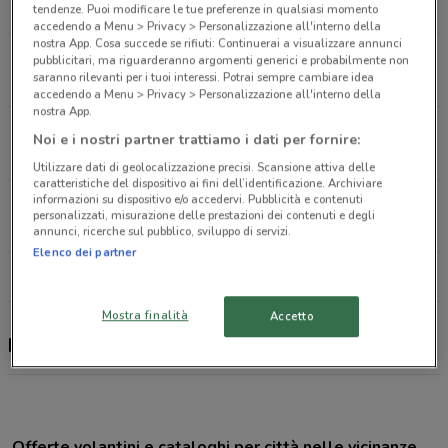
8.7 km
APERTO
tendenze. Puoi modificare le tue preferenze in qualsiasi momento
accedendo a Menu > Privacy > Personalizzazione all'interno della
nostra App. Cosa succede se rifiuti: Continuerai a visualizzare annunci
Viale Vittorio Veneto, 114 Floridia
pubblicitari, ma riguarderanno argomenti generici e probabilmente non
saranno rilevanti per i tuoi interessi. Potrai sempre cambiare idea
11.2 km
APERTO
accedendo a Menu > Privacy > Personalizzazione all'interno della
nostra App.
Viale Edoardo Garrone Melilli
Noi e i nostri partner trattiamo i dati per fornire:
11.4 km
APERTO
Utilizzare dati di geolocalizzazione precisi. Scansione attiva delle
caratteristiche del dispositivo ai fini dell’identificazione. Archiviare
informazioni su dispositivo e/o accedervi. Pubblicità e contenuti
Viale Edoardo Garrone Siracusa
personalizzati, misurazione delle prestazioni dei contenuti e degli
11.8 km
APERTO
annunci, ricerche sul pubblico, sviluppo di servizi.
Elenco dei partner
Tutti i negozi Iliad
Mostra finalità
Accetto
Iliad, offerte e negozi
Offerte volantini e cataloghi per città nelle vicinanze