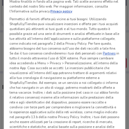
Mostra finalità in fondo alla pagina web. Tali scelte avranno effetto nel
contesto del nostro Sito web. Per maggiori informazioni, consulta
l'Informativa sulla privacy.
Privacy policy
Iliad
Permettici di fornirti offerte più vicine ai tuoi bisogni: Utilizzando
Scade il 10/09
2.3 km
Shopfully/Tiendeo puoi visualizzare inserzioni e offerte per i tuoi acquisti
quotidiani più attinenti ai tuoi gusti e al tuo mondo. Tutto questo è
possibile grazie ad una serie di strumenti e analisi effettuate in base alle
Porta DoveConviene sempre con te!
tue attività all'interno dell'applicazione e sulle piattaforme collegate,
Puoi trovare le migliori offerte dei negozi vicino a te,
come indicato nel paragrafo 2 della Privacy Policy. Per fare questo,
salvarle e creare la tua lista del risparmio, comodamente
abbiamo bisogno del tuo consenso sull'uso dei dati raccolti a tale fine.
dal tuo cellulare.
Se dai il tuo consenso condivideremo i tuoi dati personali con
Partners
in
tutto il mondo attraverso l’uso di SDK esterne. Puoi sempre cambiare
SCARICA L’APP
idea accedendo a Menu > Privacy > Personalizzazione, all’interno della
nostra App. Cosa succede se accetti: Le inserzioni pubblicitarie che
visualizzerai all'interno dell’app potranno trattare di argomenti relativi
alla tua cronologia di navigazione su piattaforme esterne a
Shopfully/Tiendeo. Ad esempio, se un servizio a noi collegato ci informa
Negozi Iliad a Melilli
che hai navigato in un sito di viaggi, potremo mostrarti delle offerte a
tema vacanze. Inoltre, i dati sulla posizione (nel caso in cui abbia fornito
il relativo consenso) insieme alle informazioni sulle prestazioni della
rete e agli identificativi del dispositivo, possono essere raccolte e
Contrada Bondifè Melilli
condivisi con terze parti per comprendere e migliorare la connettività e
2.3 km
le esperienze applicative sulle delle reti wireless, come meglio indicato
nel paragrafo 13.b della nostra Privacy Policy. Inoltre, i tuoi dati possono
anche essere utilizzati per la creazione di report, ricerche di mercato,
Via Padre Gaudenzio Cianci, 22A Sortino
scientifiche e statistiche, analisi basate sulla posizione e analisi delle