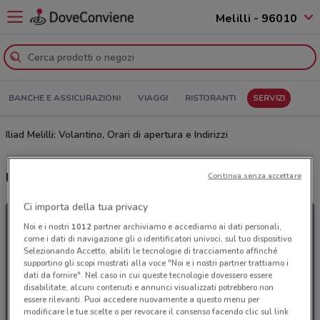
Melilli - 96010
BANCHE E ASSICURAZIONI
VIAGGI
RISTORANTI
SERVIZI
Iliad Melilli: Volantino, Orari di apertura e Indirizzi
Ultime offerte del volantino Iliad
Continua senza accettare
Ci importa della tua privacy
Noi e i nostri
1012
partner archiviamo e accediamo ai dati personali,
come i dati di navigazione gli o identificatori univoci, sul tuo dispositivo.
Selezionando Accetto, abiliti le tecnologie di tracciamento affinché
supportino gli scopi mostrati alla voce "Noi e i nostri partner trattiamo i
dati da fornire". Nel caso in cui queste tecnologie dovessero essere
disabilitate, alcuni contenuti e annunci visualizzati potrebbero non
essere rilevanti. Puoi accedere nuovamente a questo menu per
modificare le tue scelte o per revocare il consenso facendo clic sul link