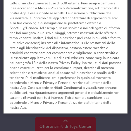
tutto il mondo attraverso l’uso di SDK esterne. Puoi sempre cambiare
idea accedendo a Menu > Privacy > Personalizzazione, all’interno della
nostra App. Cosa succede se accetti: Le inserzioni pubblicitarie che
visualizzerai all'interno dell’app potranno trattare di argomenti relativi
alla tua cronologia di navigazione su piattaforme esterne a
Shopfully/Tiendeo. Ad esempio, se un servizio a noi collegato ci informa
che hai navigato in un sito di viaggi, potremo mostrarti delle offerte a
tema vacanze. Inoltre, i dati sulla posizione (nel caso in cui abbia fornito
il relativo consenso) insieme alle informazioni sulle prestazioni della
rete e agli identificativi del dispositivo, possono essere raccolte e
condivisi con terze parti per comprendere e migliorare la connettività e
le esperienze applicative sulle delle reti wireless, come meglio indicato
nel paragrafo 13.b della nostra Privacy Policy. Inoltre, i tuoi dati possono
anche essere utilizzati per la creazione di report, ricerche di mercato,
scientifiche e statistiche, analisi basate sulla posizione e analisi delle
tendenze. Puoi modificare le tue preferenze in qualsiasi momento
accedendo a Menu > Privacy > Personalizzazione all'interno della
nostra App. Cosa succede se rifiuti: Continuerai a visualizzare annunci
pubblicitari, ma riguarderanno argomenti generici e probabilmente non
saranno rilevanti per i tuoi interessi. Potrai sempre cambiare idea
accedendo a Menu > Privacy > Personalizzazione all'interno della
nostra App.
Noi e i nostri partner trattiamo i dati per fornire:
Utilizzare dati di geolocalizzazione precisi. Scansione attiva delle
Offerte simili di Toys Center
caratteristiche del dispositivo ai fini dell’identificazione. Archiviare