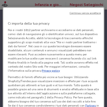
Infanzia e giochi
Negozi Selegiochi
Continua senza accettare
Ci importa della tua privacy
Noi e i nostri
1012
partner archiviamo e accediamo ai dati personali,
come i dati di navigazione gli o identificatori univoci, sul tuo dispositivo.
Selezionando Accetto, abiliti le tecnologie di tracciamento affinché
supportino gli scopi mostrati alla voce "Noi e i nostri partner trattiamo i
dati da fornire". Nel caso in cui queste tecnologie dovessero essere
disabilitate, alcuni contenuti e annunci visualizzati potrebbero non
essere rilevanti. Puoi accedere nuovamente a questo menu per
modificare le tue scelte o per revocare il consenso facendo clic sul link
Mostra finalità in fondo alla pagina web. Tali scelte avranno effetto nel
contesto del nostro Sito web. Per maggiori informazioni, consulta
l'Informativa sulla privacy.
Privacy policy
Permettici di fornirti offerte più vicine ai tuoi bisogni: Utilizzando
Shopfully/Tiendeo puoi visualizzare inserzioni e offerte per i tuoi acquisti
quotidiani più attinenti ai tuoi gusti e al tuo mondo. Tutto questo è
possibile grazie ad una serie di strumenti e analisi effettuate in base alle
tue attività all'interno dell'applicazione e sulle piattaforme collegate,
come indicato nel paragrafo 2 della Privacy Policy. Per fare questo,
abbiamo bisogno del tuo consenso sull'uso dei dati raccolti a tale fine.
Se dai il tuo consenso condivideremo i tuoi dati personali con
Partners
in