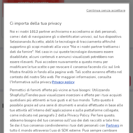
Continua senza accettare
Ci importa della tua privacy
Original Marines
Noi e i nostri
1012
partner archiviamo e accediamo ai dati personali,
Scade il 19/05
17 km
come i dati di navigazione gli o identificatori univoci, sul tuo dispositivo.
Selezionando Accetto, abiliti le tecnologie di tracciamento affinché
supportino gli scopi mostrati alla voce "Noi e i nostri partner trattiamo i
dati da fornire". Nel caso in cui queste tecnologie dovessero essere
Porta DoveConviene sempre con te!
disabilitate, alcuni contenuti e annunci visualizzati potrebbero non
Puoi trovare le migliori offerte dei negozi vicino a te,
essere rilevanti. Puoi accedere nuovamente a questo menu per
salvarle e creare la tua lista del risparmio, comodamente
modificare le tue scelte o per revocare il consenso facendo clic sul link
dal tuo cellulare.
Mostra finalità in fondo alla pagina web. Tali scelte avranno effetto nel
contesto del nostro Sito web. Per maggiori informazioni, consulta
SCARICA L’APP
l'Informativa sulla privacy.
Privacy policy
Permettici di fornirti offerte più vicine ai tuoi bisogni: Utilizzando
Shopfully/Tiendeo puoi visualizzare inserzioni e offerte per i tuoi acquisti
quotidiani più attinenti ai tuoi gusti e al tuo mondo. Tutto questo è
Negozi Original Marines a Melilli
possibile grazie ad una serie di strumenti e analisi effettuate in base alle
tue attività all'interno dell'applicazione e sulle piattaforme collegate,
come indicato nel paragrafo 2 della Privacy Policy. Per fare questo,
abbiamo bisogno del tuo consenso sull'uso dei dati raccolti a tale fine.
Via Etnea, 160 Carlentini
Se dai il tuo consenso condivideremo i tuoi dati personali con
Partners
in
17 km
tutto il mondo attraverso l’uso di SDK esterne. Puoi sempre cambiare