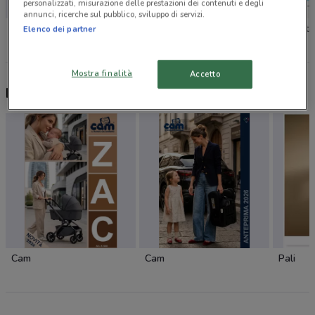
personalizzati, misurazione delle prestazioni dei contenuti e degli
annunci, ricerche sul pubblico, sviluppo di servizi.
Toys Center
Toys Center
Prenata
Elenco dei partner
Mostra finalità
Accetto
Nuovi prodotti da provare
Cam
Cam
Pali