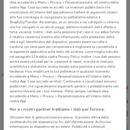
idea accedendo a Menu > Privacy > Personalizzazione, all’interno della
nostra App. Cosa succede se accetti: Le inserzioni pubblicitarie che
Via Necropoli Del Fusco Snc Siracusa
visualizzerai all'interno dell’app potranno trattare di argomenti relativi
alla tua cronologia di navigazione su piattaforme esterne a
17.2 km
Shopfully/Tiendeo. Ad esempio, se un servizio a noi collegato ci informa
che hai navigato in un sito di viaggi, potremo mostrarti delle offerte a
tema vacanze. Inoltre, i dati sulla posizione (nel caso in cui abbia fornito
Via Tisia, 135 Siracusa
il relativo consenso) insieme alle informazioni sulle prestazioni della
17.7 km
rete e agli identificativi del dispositivo, possono essere raccolte e
condivisi con terze parti per comprendere e migliorare la connettività e
le esperienze applicative sulle delle reti wireless, come meglio indicato
Tutti i negozi Original Marines
nel paragrafo 13.b della nostra Privacy Policy. Inoltre, i tuoi dati possono
anche essere utilizzati per la creazione di report, ricerche di mercato,
scientifiche e statistiche, analisi basate sulla posizione e analisi delle
tendenze. Puoi modificare le tue preferenze in qualsiasi momento
Altri volantini nelle vicinanze
accedendo a Menu > Privacy > Personalizzazione all'interno della
nostra App. Cosa succede se rifiuti: Continuerai a visualizzare annunci
pubblicitari, ma riguarderanno argomenti generici e probabilmente non
saranno rilevanti per i tuoi interessi. Potrai sempre cambiare idea
accedendo a Menu > Privacy > Personalizzazione all'interno della
nostra App.
Noi e i nostri partner trattiamo i dati per fornire:
Utilizzare dati di geolocalizzazione precisi. Scansione attiva delle
caratteristiche del dispositivo ai fini dell’identificazione. Archiviare
informazioni su dispositivo e/o accedervi. Pubblicità e contenuti