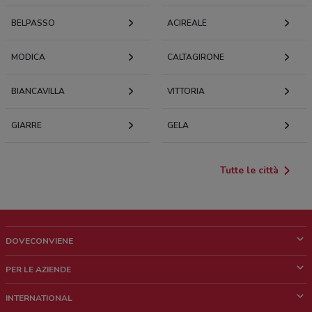
BELPASSO
ACIREALE
MODICA
CALTAGIRONE
BIANCAVILLA
VITTORIA
GIARRE
GELA
Tutte le città
DOVECONVIENE
Cos'è DoveConviene
PER LE AZIENDE
Chi siamo
Cosa facciamo
INTERNATIONAL
News e media