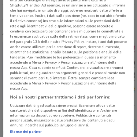
alla tua cronologia di navigazione su piattaforme esterne a
Shopfully/Tiendeo. Ad esempio, se un servizio a noi collegato ci informa
che hai navigato in un sito di viaggi, potremo mostrarti delle offerte a
Tutti i negozi Melby
tema vacanze. Inoltre, i dati sulla posizione (nel caso in cui abbia fornito
il relativo consenso) insieme alle informazioni sulle prestazioni della
rete e agli identificativi del dispositivo, possono essere raccolte e
condivisi con terze parti per comprendere e migliorare la connettività e
Altri volantini nelle vicinanze
le esperienze applicative sulle delle reti wireless, come meglio indicato
nel paragrafo 13.b della nostra Privacy Policy. Inoltre, i tuoi dati possono
anche essere utilizzati per la creazione di report, ricerche di mercato,
scientifiche e statistiche, analisi basate sulla posizione e analisi delle
tendenze. Puoi modificare le tue preferenze in qualsiasi momento
accedendo a Menu > Privacy > Personalizzazione all'interno della
nostra App. Cosa succede se rifiuti: Continuerai a visualizzare annunci
pubblicitari, ma riguarderanno argomenti generici e probabilmente non
saranno rilevanti per i tuoi interessi. Potrai sempre cambiare idea
accedendo a Menu > Privacy > Personalizzazione all'interno della
nostra App.
Noi e i nostri partner trattiamo i dati per fornire:
Toys Center
Toys Center
Prenata
Utilizzare dati di geolocalizzazione precisi. Scansione attiva delle
caratteristiche del dispositivo ai fini dell’identificazione. Archiviare
informazioni su dispositivo e/o accedervi. Pubblicità e contenuti
personalizzati, misurazione delle prestazioni dei contenuti e degli
annunci, ricerche sul pubblico, sviluppo di servizi.
Nuovi prodotti da provare
Elenco dei partner