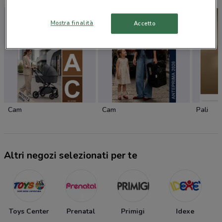
Mostra finalità
Accetto
Cam
Cam
Pali
Altri negozi selezionati per te
Toys Center
Prenatal
Primigi
Idexe