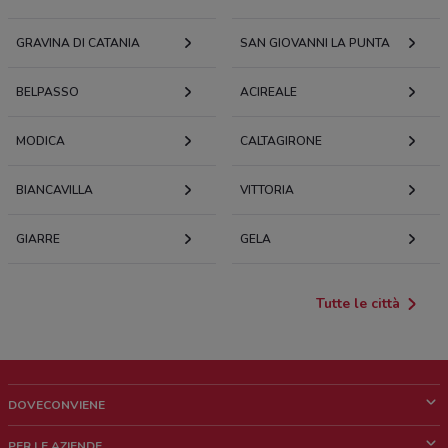
GRAVINA DI CATANIA
SAN GIOVANNI LA PUNTA
BELPASSO
ACIREALE
MODICA
CALTAGIRONE
BIANCAVILLA
VITTORIA
GIARRE
GELA
Tutte le città
DOVECONVIENE
Cos'è DoveConviene
PER LE AZIENDE