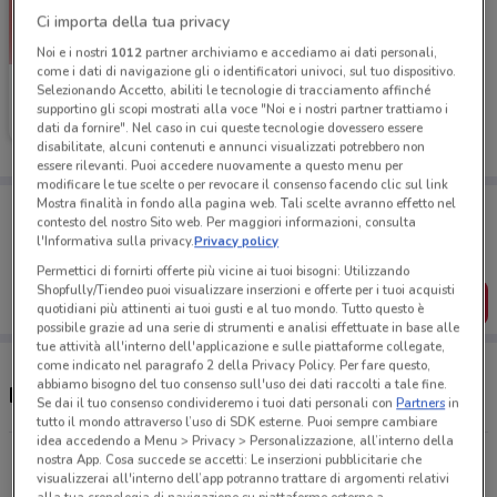
Ci importa della tua privacy
Noi e i nostri
1012
partner archiviamo e accediamo ai dati personali,
come i dati di navigazione gli o identificatori univoci, sul tuo dispositivo.
Melby
Selezionando Accetto, abiliti le tecnologie di tracciamento affinché
supportino gli scopi mostrati alla voce "Noi e i nostri partner trattiamo i
Scade il 19/05
17.8 km
dati da fornire". Nel caso in cui queste tecnologie dovessero essere
disabilitate, alcuni contenuti e annunci visualizzati potrebbero non
essere rilevanti. Puoi accedere nuovamente a questo menu per
modificare le tue scelte o per revocare il consenso facendo clic sul link
Porta DoveConviene sempre con te!
Mostra finalità in fondo alla pagina web. Tali scelte avranno effetto nel
contesto del nostro Sito web. Per maggiori informazioni, consulta
Puoi trovare le migliori offerte dei negozi vicino a te,
l'Informativa sulla privacy.
Privacy policy
salvarle e creare la tua lista del risparmio, comodamente
dal tuo cellulare.
Permettici di fornirti offerte più vicine ai tuoi bisogni: Utilizzando
Shopfully/Tiendeo puoi visualizzare inserzioni e offerte per i tuoi acquisti
SCARICA L’APP
quotidiani più attinenti ai tuoi gusti e al tuo mondo. Tutto questo è
possibile grazie ad una serie di strumenti e analisi effettuate in base alle
tue attività all'interno dell'applicazione e sulle piattaforme collegate,
come indicato nel paragrafo 2 della Privacy Policy. Per fare questo,
abbiamo bisogno del tuo consenso sull'uso dei dati raccolti a tale fine.
Negozi Melby a Melilli
Se dai il tuo consenso condivideremo i tuoi dati personali con
Partners
in
tutto il mondo attraverso l’uso di SDK esterne. Puoi sempre cambiare
idea accedendo a Menu > Privacy > Personalizzazione, all’interno della
Via Tisia, 105 Siracusa
nostra App. Cosa succede se accetti: Le inserzioni pubblicitarie che
visualizzerai all'interno dell’app potranno trattare di argomenti relativi
17.8 km
CHIUSO