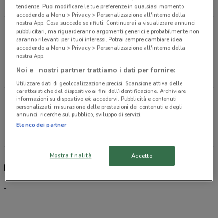
117 m
tendenze. Puoi modificare le tue preferenze in qualsiasi momento
accedendo a Menu > Privacy > Personalizzazione all'interno della
nostra App. Cosa succede se rifiuti: Continuerai a visualizzare annunci
VIA SAN BIAGIO 7 Matera
pubblicitari, ma riguarderanno argomenti generici e probabilmente non
226 m
saranno rilevanti per i tuoi interessi. Potrai sempre cambiare idea
accedendo a Menu > Privacy > Personalizzazione all'interno della
nostra App.
VIA DANTE ALIGHIERI 8 Matera
Noi e i nostri partner trattiamo i dati per fornire:
301 m
Utilizzare dati di geolocalizzazione precisi. Scansione attiva delle
caratteristiche del dispositivo ai fini dell’identificazione. Archiviare
VIA ANNUNZIATELLA 71 Matera
informazioni su dispositivo e/o accedervi. Pubblicità e contenuti
personalizzati, misurazione delle prestazioni dei contenuti e degli
331 m
annunci, ricerche sul pubblico, sviluppo di servizi.
Elenco dei partner
Tutti i negozi Kena Mobile
Mostra finalità
Accetto
Kena Mobile, offerte e negozi
-