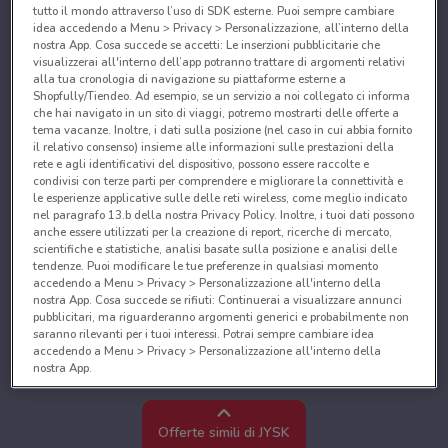
tutto il mondo attraverso l’uso di SDK esterne. Puoi sempre cambiare
idea accedendo a Menu > Privacy > Personalizzazione, all’interno della
nostra App. Cosa succede se accetti: Le inserzioni pubblicitarie che
visualizzerai all'interno dell’app potranno trattare di argomenti relativi
alla tua cronologia di navigazione su piattaforme esterne a
Shopfully/Tiendeo. Ad esempio, se un servizio a noi collegato ci informa
che hai navigato in un sito di viaggi, potremo mostrarti delle offerte a
tema vacanze. Inoltre, i dati sulla posizione (nel caso in cui abbia fornito
il relativo consenso) insieme alle informazioni sulle prestazioni della
rete e agli identificativi del dispositivo, possono essere raccolte e
condivisi con terze parti per comprendere e migliorare la connettività e
le esperienze applicative sulle delle reti wireless, come meglio indicato
nel paragrafo 13.b della nostra Privacy Policy. Inoltre, i tuoi dati possono
anche essere utilizzati per la creazione di report, ricerche di mercato,
scientifiche e statistiche, analisi basate sulla posizione e analisi delle
tendenze. Puoi modificare le tue preferenze in qualsiasi momento
accedendo a Menu > Privacy > Personalizzazione all'interno della
nostra App. Cosa succede se rifiuti: Continuerai a visualizzare annunci
pubblicitari, ma riguarderanno argomenti generici e probabilmente non
saranno rilevanti per i tuoi interessi. Potrai sempre cambiare idea
accedendo a Menu > Privacy > Personalizzazione all'interno della
nostra App.
Noi e i nostri partner trattiamo i dati per fornire:
Utilizzare dati di geolocalizzazione precisi. Scansione attiva delle
Offerte simili di JYSK
caratteristiche del dispositivo ai fini dell’identificazione. Archiviare