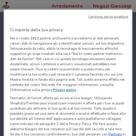
Arredamento
Negozi Giessegi
Continua senza accettare
Ci importa della tua privacy
Noi e i nostri
1012
partner archiviamo e accediamo ai dati personali,
come i dati di navigazione gli o identificatori univoci, sul tuo dispositivo.
Selezionando Accetto, abiliti le tecnologie di tracciamento affinché
supportino gli scopi mostrati alla voce "Noi e i nostri partner trattiamo i
dati da fornire". Nel caso in cui queste tecnologie dovessero essere
disabilitate, alcuni contenuti e annunci visualizzati potrebbero non
essere rilevanti. Puoi accedere nuovamente a questo menu per
modificare le tue scelte o per revocare il consenso facendo clic sul link
Mostra finalità in fondo alla pagina web. Tali scelte avranno effetto nel
contesto del nostro Sito web. Per maggiori informazioni, consulta
l'Informativa sulla privacy.
Privacy policy
Permettici di fornirti offerte più vicine ai tuoi bisogni: Utilizzando
Shopfully/Tiendeo puoi visualizzare inserzioni e offerte per i tuoi acquisti
quotidiani più attinenti ai tuoi gusti e al tuo mondo. Tutto questo è
possibile grazie ad una serie di strumenti e analisi effettuate in base alle
tue attività all'interno dell'applicazione e sulle piattaforme collegate,
come indicato nel paragrafo 2 della Privacy Policy. Per fare questo,
abbiamo bisogno del tuo consenso sull'uso dei dati raccolti a tale fine.
Se dai il tuo consenso condivideremo i tuoi dati personali con
Partners
in