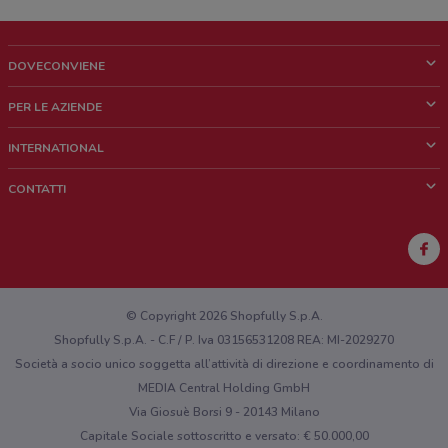
DOVECONVIENE
Cos'è DoveConviene
PER LE AZIENDE
Chi siamo
Cosa facciamo
INTERNATIONAL
News e media
Richieste commerciali e marketing
Brazil
CONTATTI
Lavora con noi
Mexico
Segnalazione punto vendita
France
Segnalazione Volantino
Australia
Hai un malfunzionamento sul web o sull'app?
New Zealand
© Copyright 2026 Shopfully S.p.A.
Shopfully S.p.A. - C.F / P. Iva 03156531208 REA: MI-2029270
Società a socio unico soggetta all’attività di direzione e coordinamento di
MEDIA Central Holding GmbH
Via Giosuè Borsi 9 - 20143 Milano
Capitale Sociale sottoscritto e versato: € 50.000,00