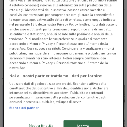
tema vacanze. Inoltre, i dati sulla posizione (nel caso in cui abbia fornito
21.8 km
il relativo consenso) insieme alle informazioni sulle prestazioni della
rete e agli identificativi del dispositivo, possono essere raccolte e
condivisi con terze parti per comprendere e migliorare la connettività e
Piazza Rodinò, 19/20 Napoli
le esperienze applicative sulle delle reti wireless, come meglio indicato
22.5 km
nel paragrafo 13.b della nostra Privacy Policy. Inoltre, i tuoi dati possono
anche essere utilizzati per la creazione di report, ricerche di mercato,
scientifiche e statistiche, analisi basate sulla posizione e analisi delle
Via Croce Rossa, 57 San Giuseppe Vesuviano
tendenze. Puoi modificare le tue preferenze in qualsiasi momento
27.2 km
accedendo a Menu > Privacy > Personalizzazione all'interno della
nostra App. Cosa succede se rifiuti: Continuerai a visualizzare annunci
pubblicitari, ma riguarderanno argomenti generici e probabilmente non
Tutti i negozi Unopiù
saranno rilevanti per i tuoi interessi. Potrai sempre cambiare idea
accedendo a Menu > Privacy > Personalizzazione all'interno della
nostra App.
Noi e i nostri partner trattiamo i dati per fornire:
Altri volantini nelle vicinanze
Utilizzare dati di geolocalizzazione precisi. Scansione attiva delle
caratteristiche del dispositivo ai fini dell’identificazione. Archiviare
informazioni su dispositivo e/o accedervi. Pubblicità e contenuti
personalizzati, misurazione delle prestazioni dei contenuti e degli
annunci, ricerche sul pubblico, sviluppo di servizi.
Elenco dei partner
Mostra finalità
Accetto