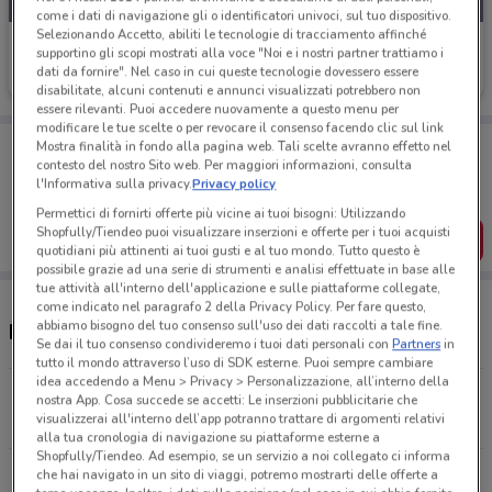
come i dati di navigazione gli o identificatori univoci, sul tuo dispositivo.
Selezionando Accetto, abiliti le tecnologie di tracciamento affinché
Unopiù
supportino gli scopi mostrati alla voce "Noi e i nostri partner trattiamo i
dati da fornire". Nel caso in cui queste tecnologie dovessero essere
Scade il 31/12
11 km
disabilitate, alcuni contenuti e annunci visualizzati potrebbero non
essere rilevanti. Puoi accedere nuovamente a questo menu per
modificare le tue scelte o per revocare il consenso facendo clic sul link
Porta DoveConviene sempre con te!
Mostra finalità in fondo alla pagina web. Tali scelte avranno effetto nel
Puoi trovare le migliori offerte dei negozi vicino a te,
contesto del nostro Sito web. Per maggiori informazioni, consulta
salvarle e creare la tua lista del risparmio, comodamente
l'Informativa sulla privacy.
Privacy policy
dal tuo cellulare.
Permettici di fornirti offerte più vicine ai tuoi bisogni: Utilizzando
Shopfully/Tiendeo puoi visualizzare inserzioni e offerte per i tuoi acquisti
SCARICA L’APP
quotidiani più attinenti ai tuoi gusti e al tuo mondo. Tutto questo è
possibile grazie ad una serie di strumenti e analisi effettuate in base alle
tue attività all'interno dell'applicazione e sulle piattaforme collegate,
come indicato nel paragrafo 2 della Privacy Policy. Per fare questo,
abbiamo bisogno del tuo consenso sull'uso dei dati raccolti a tale fine.
Negozi Unopiù a Marcianise
Se dai il tuo consenso condivideremo i tuoi dati personali con
Partners
in
tutto il mondo attraverso l’uso di SDK esterne. Puoi sempre cambiare
idea accedendo a Menu > Privacy > Personalizzazione, all’interno della
Via Acerbo, 157 Lusciano
nostra App. Cosa succede se accetti: Le inserzioni pubblicitarie che
visualizzerai all'interno dell’app potranno trattare di argomenti relativi
11 km
alla tua cronologia di navigazione su piattaforme esterne a
Shopfully/Tiendeo. Ad esempio, se un servizio a noi collegato ci informa
Via Vincenzo Gemito, 40 - 44 Napoli
che hai navigato in un sito di viaggi, potremo mostrarti delle offerte a