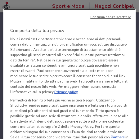
Sport e Moda
Negozi Conbipel
Continua senza accettare
Ci importa della tua privacy
Noi e i nostri
1012
partner archiviamo e accediamo ai dati personali,
come i dati di navigazione gli o identificatori univoci, sul tuo dispositivo.
Selezionando Accetto, abiliti le tecnologie di tracciamento affinché
supportino gli scopi mostrati alla voce "Noi e i nostri partner trattiamo i
dati da fornire". Nel caso in cui queste tecnologie dovessero essere
disabilitate, alcuni contenuti e annunci visualizzati potrebbero non
essere rilevanti. Puoi accedere nuovamente a questo menu per
modificare le tue scelte o per revocare il consenso facendo clic sul link
Mostra finalità in fondo alla pagina web. Tali scelte avranno effetto nel
contesto del nostro Sito web. Per maggiori informazioni, consulta
l'Informativa sulla privacy.
Privacy policy
Permettici di fornirti offerte più vicine ai tuoi bisogni: Utilizzando
Shopfully/Tiendeo puoi visualizzare inserzioni e offerte per i tuoi acquisti
quotidiani più attinenti ai tuoi gusti e al tuo mondo. Tutto questo è
possibile grazie ad una serie di strumenti e analisi effettuate in base alle
tue attività all'interno dell'applicazione e sulle piattaforme collegate,
come indicato nel paragrafo 2 della Privacy Policy. Per fare questo,
abbiamo bisogno del tuo consenso sull'uso dei dati raccolti a tale fine.
Se dai il tuo consenso condivideremo i tuoi dati personali con
Partners
in