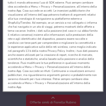
tutto il mondo attraverso l’uso di SDK esterne. Puoi sempre cambiare
idea accedendo a Menu > Privacy > Personalizzazione, all’interno della
nostra App. Cosa succede se accetti: Le inserzioni pubblicitarie che
visualizzerai all'interno dell’app potranno trattare di argomenti relativi
alla tua cronologia di navigazione su piattaforme esterne a
Shopfully/Tiendeo. Ad esempio, se un servizio a noi collegato ci informa
che hai navigato in un sito di viaggi, potremo mostrarti delle offerte a
tema vacanze. Inoltre, i dati sulla posizione (nel caso in cui abbia fornito
il relativo consenso) insieme alle informazioni sulle prestazioni della
rete e agli identificativi del dispositivo, possono essere raccolte e
condivisi con terze parti per comprendere e migliorare la connettività e
le esperienze applicative sulle delle reti wireless, come meglio indicato
nel paragrafo 13.b della nostra Privacy Policy. Inoltre, i tuoi dati possono
anche essere utilizzati per la creazione di report, ricerche di mercato,
scientifiche e statistiche, analisi basate sulla posizione e analisi delle
tendenze. Puoi modificare le tue preferenze in qualsiasi momento
accedendo a Menu > Privacy > Personalizzazione all'interno della
nostra App. Cosa succede se rifiuti: Continuerai a visualizzare annunci
pubblicitari, ma riguarderanno argomenti generici e probabilmente non
saranno rilevanti per i tuoi interessi. Potrai sempre cambiare idea
accedendo a Menu > Privacy > Personalizzazione all'interno della
nostra App.
Noi e i nostri partner trattiamo i dati per fornire:
Utilizzare dati di geolocalizzazione precisi. Scansione attiva delle
Offerte simili di Fiorella Rubino
caratteristiche del dispositivo ai fini dell’identificazione. Archiviare