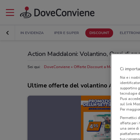
IN EVIDENZA
IPER E SUPER
DISCOUNT
ELETTRON
Action Maddaloni: Volantino, Orari di aper
Sei qui:
DoveConviene
Offerte Discount a Maddaloni
Negoz
Ci importa
Noi e i nostr
identificato
Ultime offerte del volantino Action
supportino g
tecnologie d
Puoi accede
sul link Mos
Per maggiori
Permettici d
offerte per 
una serie di
piattaforme 
tuo consenso