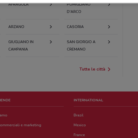
AFRAGOLA
POMIGLIANO
D'ARCO
ARZANO
CASORIA
GIUGLIANO IN
SAN GIORGIO A
CAMPANIA
CREMANO
Tutte le città
ZIENDE
INTERNATIONAL
iamo
Brazil
commerciali e marketing
Mexico
France