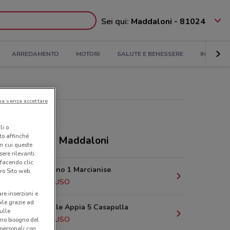
Sei qui:
Maddaloni - 81024
ARREDAMENTO
MOTORI
SALUTE E BENESSERE
INFANZIA
ua senza accettare
li o
nto affinché
ozi Action a Maddaloni
in cui queste
ere rilevanti.
 facendo clic
Località Aurno 1 Marcianise
ro Sito web.
5.7 km
CHIUSO
are inserzioni e
bile grazie ad
Via Nazionale Appia 5 Casapulla
sulle
7.6 km
CHIUSO
amo bisogno del
 personali con