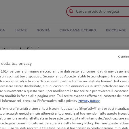
ICA
ESTATE
NOVITÀ
CURA CASA E CORPO
BRICOLAGE
tura e Indirizzi
Contin
i Action a Maddaloni
 della tua privacy
i
1014
partner archiviamo e accediamo ai dati personali, come i dati di navigazione g
ri univoci, sul tuo dispositivo. Selezionando Accetto, abiliti le tecnologie di tracciame
Neg
li scopi mostrati alla voce "Noi e i nostri partner trattiamo i dati da fornire". Nel caso 
ovessero essere disabilitate, alcuni contenuti e annunci visualizzati potrebbero non ess
re nuovamente a questo menu per modificare le tue scelte o per revocare il consenso
tra finalità in fondo alla pagina web. Tali scelte avranno effetto nel contesto del nost
 informazioni, consulta l'Informativa sulla privacy.
Privacy policy
i fornirti offerte più vicine ai tuoi bisogni: Utilizzando Shopfully/Tiendeo puoi visualizz
i tuoi acquisti quotidiani più attinenti ai tuoi gusti e al tuo mondo. Tutto questo è possi
 strumenti e analisi effettuate in base alle tue attività all'interno dell'applicazione e 
collegate, come indicato nel paragrafo 2 della Privacy Policy. Per fare questo, abbi
 sull'uso dei dati raccolti a tale fine. Se dai il tuo consenso condivideremo i tuoi dati