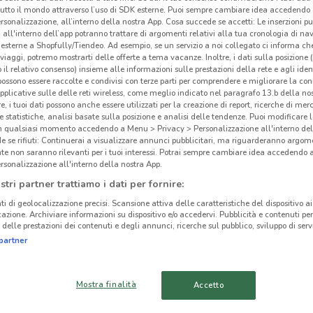
tutto il mondo attraverso l’uso di SDK esterne. Puoi sempre cambiare idea accedend
rsonalizzazione, all’interno della nostra App. Cosa succede se accetti: Le inserzioni pu
i all'interno dell’app potranno trattare di argomenti relativi alla tua cronologia di na
esterne a Shopfully/Tiendeo. Ad esempio, se un servizio a noi collegato ci informa ch
i viaggi, potremo mostrarti delle offerte a tema vacanze. Inoltre, i dati sulla posizione 
o il relativo consenso) insieme alle informazioni sulle prestazioni della rete e agli ident
 possono essere raccolte e condivisi con terze parti per comprendere e migliorare la conn
pplicative sulle delle reti wireless, come meglio indicato nel paragrafo 13.b della no
re, i tuoi dati possono anche essere utilizzati per la creazione di report, ricerche di mer
 e statistiche, analisi basate sulla posizione e analisi delle tendenze. Puoi modificare l
in qualsiasi momento accedendo a Menu > Privacy > Personalizzazione all'interno del
 se rifiuti: Continuerai a visualizzare annunci pubblicitari, ma riguarderanno argome
te non saranno rilevanti per i tuoi interessi. Potrai sempre cambiare idea accedendo
rsonalizzazione all'interno della nostra App.
5.7 km
stri partner trattiamo i dati per fornire:
ti di geolocalizzazione precisi. Scansione attiva delle caratteristiche del dispositivo ai 
icazione. Archiviare informazioni su dispositivo e/o accedervi. Pubblicità e contenuti per
delle prestazioni dei contenuti e degli annunci, ricerche sul pubblico, sviluppo di servi
cinanze
Act
partner
MARCIANISE
SANTA MARIA
Mostra finalità
Accetto
CAPUA VETERE