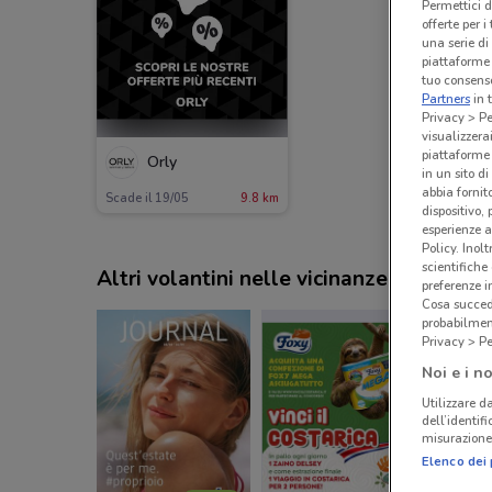
Permettici d
offerte per 
una serie di
piattaforme 
tuo consenso
Partners
in 
Privacy > Pe
visualizzera
piattaforme 
Orly
in un sito d
abbia fornit
Scade il 19/05
9.8 km
dispositivo,
esperienze a
Policy. Inolt
scientifiche
Altri volantini nelle vicinanze
preferenze 
Cosa succede
probabilmen
Privacy > Pe
Noi e i no
Utilizzare da
dell’identif
misurazione 
Elenco dei 