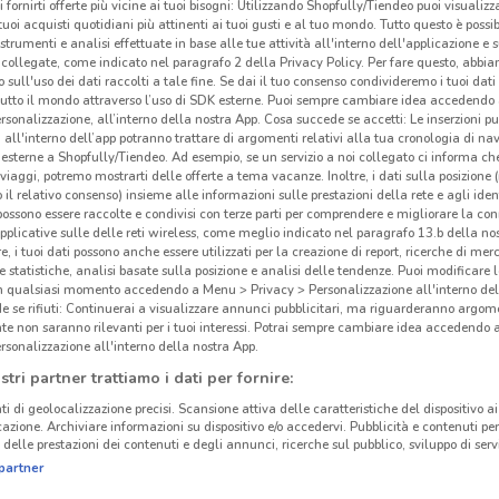
i fornirti offerte più vicine ai tuoi bisogni: Utilizzando Shopfully/Tiendeo puoi visualizz
i tuoi acquisti quotidiani più attinenti ai tuoi gusti e al tuo mondo. Tutto questo è possi
 strumenti e analisi effettuate in base alle tue attività all'interno dell'applicazione e 
collegate, come indicato nel paragrafo 2 della Privacy Policy. Per fare questo, abbi
 sull'uso dei dati raccolti a tale fine. Se dai il tuo consenso condivideremo i tuoi dati
tutto il mondo attraverso l’uso di SDK esterne. Puoi sempre cambiare idea accedend
rsonalizzazione, all’interno della nostra App. Cosa succede se accetti: Le inserzioni pu
i all'interno dell’app potranno trattare di argomenti relativi alla tua cronologia di na
esterne a Shopfully/Tiendeo. Ad esempio, se un servizio a noi collegato ci informa ch
i viaggi, potremo mostrarti delle offerte a tema vacanze. Inoltre, i dati sulla posizione 
o il relativo consenso) insieme alle informazioni sulle prestazioni della rete e agli ident
 possono essere raccolte e condivisi con terze parti per comprendere e migliorare la conn
pplicative sulle delle reti wireless, come meglio indicato nel paragrafo 13.b della no
re, i tuoi dati possono anche essere utilizzati per la creazione di report, ricerche di mer
 e statistiche, analisi basate sulla posizione e analisi delle tendenze. Puoi modificare l
in qualsiasi momento accedendo a Menu > Privacy > Personalizzazione all'interno del
 se rifiuti: Continuerai a visualizzare annunci pubblicitari, ma riguarderanno argome
te non saranno rilevanti per i tuoi interessi. Potrai sempre cambiare idea accedendo
rsonalizzazione all'interno della nostra App.
Orl
stri partner trattiamo i dati per fornire:
ti di geolocalizzazione precisi. Scansione attiva delle caratteristiche del dispositivo ai 
icazione. Archiviare informazioni su dispositivo e/o accedervi. Pubblicità e contenuti per
delle prestazioni dei contenuti e degli annunci, ricerche sul pubblico, sviluppo di servi
partner