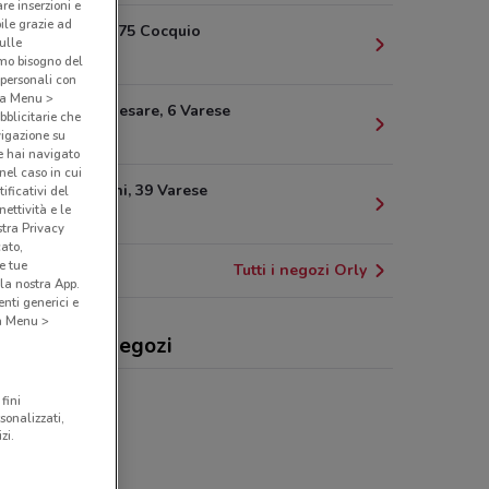
are inserzioni e
bile grazie ad
Via Milano, 75 Cocquio
sulle
16.6 km
amo bisogno del
 personali con
o a Menu >
Via Giulio Cesare, 6 Varese
bblicitarie che
vigazione su
20.8 km
e hai navigato
(nel caso in cui
Via Robbioni, 39 Varese
ificativi del
ettività e le
21.2 km
stra Privacy
cato,
e tue
Tutti i negozi Orly
la nostra App.
nti generici e
 a Menu >
y, offerte e negozi
fini
sonalizzati,
zi.