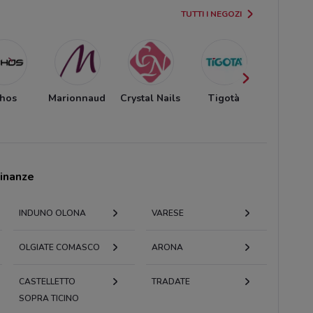
TUTTI I NEGOZI
thos
Marionnaud
Crystal Nails
Tigotà
Acqua 
Sapon
cinanze
INDUNO OLONA
VARESE
OLGIATE COMASCO
ARONA
CASTELLETTO
TRADATE
SOPRA TICINO