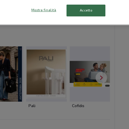
Mostra finalità
Accetto
Caddy's
Ethos
Ethos
Pali
Cofidis
Dacia