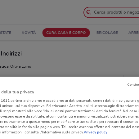
STATE
NOVITÀ
CURA CASA E CORPO
BRICOLAGE
ARRE
Indirizzi
egozi Orly a Luino
Neg
Contin
 della tua privacy
i
1012
partner archiviamo e accediamo ai dati personali, come i dati di navigazione g
ri univoci, sul tuo dispositivo. Selezionando Accetto, abiliti le tecnologie di tracciame
li scopi mostrati alla voce "Noi e i nostri partner trattiamo i dati da fornire". Nel caso 
ovessero essere disabilitate, alcuni contenuti e annunci visualizzati potrebbero non ess
re nuovamente a questo menu per modificare le tue scelte o per revocare il consenso
tra finalità in fondo alla pagina web. Tali scelte avranno effetto nel contesto del nost
 informazioni, consulta l'Informativa sulla privacy.
Privacy policy