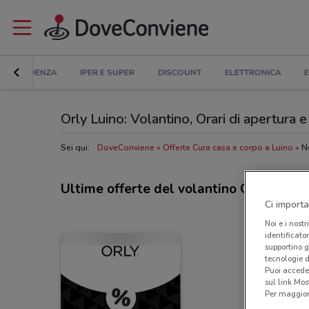
IN EVIDENZA
IPER E SUPER
DISCOUNT
ELETTRONICA
E
Orly Luino: Volantino, Orari di apertura e 
Sei qui:
DoveConviene
Offerte Cura casa e corpo a Luino
N
Ultime offerte del volantino Orly
Ci importa
Noi e i nostr
identificato
supportino g
tecnologie d
Puoi accede
sul link Mos
Per maggiori