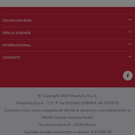
DOVECONVIENE
Cos'è DoveConviene
PER LE AZIENDE
Chi siamo
Cosa facciamo
INTERNATIONAL
News e media
Richieste commerciali e marketing
Brazil
CONTATTI
Lavora con noi
Mexico
Segnalazione punto vendita
France
Segnalazione Volantino
Australia
Hai un malfunzionamento sul web o sull'app?
New Zealand
© Copyright 2026 Shopfully S.p.A.
Shopfully S.p.A. - C.F / P. Iva 03156531208 REA: MI-2029270
Società a socio unico soggetta all’attività di direzione e coordinamento di
MEDIA Central Holding GmbH
Via Giosuè Borsi 9 - 20143 Milano
Capitale Sociale sottoscritto e versato: € 50.000,00