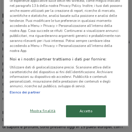
le esperienze applicative sulle delle reti wireless, come meglio indicato
nel paragrafo 13.b della nostra Privacy Policy. Inoltre, i tuoi dati possono
anche essere utilizzati per la creazione di report, ricerche di mercato,
Douglas - sconti e offerte, negozi e Douglas
scientifiche e statistiche, analisi basate sulla posizione e analisi delle
tendenze. Puoi modificare le tue preferenze in qualsiasi momento
Card
accedendo a Menu > Privacy > Personalizzazione all'interno della
nostra App. Cosa succede se rifiuti: Continuerai a visualizzare annunci
Douglas
è una catena che si occupa della vendita di profumi,
pubblicitari, ma riguarderanno argomenti generici e probabilmente non
saranno rilevanti per i tuoi interessi. Potrai sempre cambiare idea
cosmetici, articoli di make up e accessori: tutto ciò che è sinonimo di
accedendo a Menu > Privacy > Personalizzazione all'interno della
bellezza e di benessere. Da Douglas solo i profumi e i trattamenti
nostra App.
ideati dai più grandi stilisti e dalle catene leader nella cura del
Noi e i nostri partner trattiamo i dati per fornire:
proprio corpo: Yves Saint Laurent, Boss, Chanel, Dior,
Utilizzare dati di geolocalizzazione precisi. Scansione attiva delle
Dolce&Gabbana, Giorgio Armani, Versace, Paco Rabanne, Jean
caratteristiche del dispositivo ai fini dell’identificazione. Archiviare
informazioni su dispositivo e/o accedervi. Pubblicità e contenuti
Paul Gaultier, Guess e ancora Biotherm, Collistar, Shiseido, Clarins,
personalizzati, misurazione delle prestazioni dei contenuti e degli
Clinique, Givenchy, Lancome, MAC, Pupa, tutti i prodotti migliori e
annunci, ricerche sul pubblico, sviluppo di servizi.
quello di cui hai bisogno, nel
catalogo Douglas
che potrai
Elenco dei partner
sfogliare online direttamente con l’
app di DoveConviene
.
Mostra finalità
Accetto
Bellezza senza confini
Le profumerie Douglas, nate ad Amburgo nel 1821 come fabbriche
di saponi e profumi, sono presenti oggi in 19 paesi europei, con i