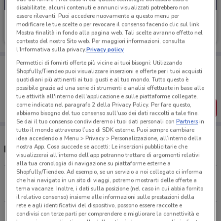
disabilitate, alcuni contenuti e annunci visualizzati potrebbero non
essere rilevanti. Puoi accedere nuovamente a questo menu per
Douglas
modificare le tue scelte o per revocare il consenso facendo clic sul link
Mostra finalità in fondo alla pagina web. Tali scelte avranno effetto nel
Scade il 22/09
24.6 km
contesto del nostro Sito web. Per maggiori informazioni, consulta
l'Informativa sulla privacy.
Privacy policy
Permettici di fornirti offerte più vicine ai tuoi bisogni: Utilizzando
Porta DoveConviene sempre con te!
Shopfully/Tiendeo puoi visualizzare inserzioni e offerte per i tuoi acquisti
Puoi trovare le migliori offerte dei negozi vicino a te,
quotidiani più attinenti ai tuoi gusti e al tuo mondo. Tutto questo è
salvarle e creare la tua lista del risparmio, comodamente
possibile grazie ad una serie di strumenti e analisi effettuate in base alle
dal tuo cellulare.
tue attività all'interno dell'applicazione e sulle piattaforme collegate,
come indicato nel paragrafo 2 della Privacy Policy. Per fare questo,
SCARICA L’APP
abbiamo bisogno del tuo consenso sull'uso dei dati raccolti a tale fine.
Se dai il tuo consenso condivideremo i tuoi dati personali con
Partners
in
tutto il mondo attraverso l’uso di SDK esterne. Puoi sempre cambiare
idea accedendo a Menu > Privacy > Personalizzazione, all’interno della
nostra App. Cosa succede se accetti: Le inserzioni pubblicitarie che
Negozi e orari Douglas
visualizzerai all'interno dell’app potranno trattare di argomenti relativi
alla tua cronologia di navigazione su piattaforme esterne a
Shopfully/Tiendeo. Ad esempio, se un servizio a noi collegato ci informa
C.So Marcon 42 Gravellona Toce
che hai navigato in un sito di viaggi, potremo mostrarti delle offerte a
tema vacanze. Inoltre, i dati sulla posizione (nel caso in cui abbia fornito
24.6 km
APERTO
il relativo consenso) insieme alle informazioni sulle prestazioni della
rete e agli identificativi del dispositivo, possono essere raccolte e
Tutti i negozi Douglas
condivisi con terze parti per comprendere e migliorare la connettività e