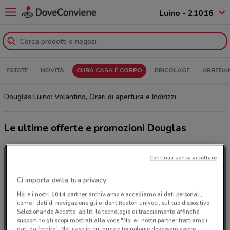
Luino - 21016
ESTATE
NOVITÀ
CURA CASA E CORPO
BRICOLAGE
ARREDA
Douglas Luino: Volantino, Orari di apertura e Indirizzi
Le ultime offerte e promozioni Douglas
Continua senza accettare
Ci importa della tua privacy
Noi e i nostri
1014
partner archiviamo e accediamo ai dati personali,
come i dati di navigazione gli o identificatori univoci, sul tuo dispositivo.
Selezionando Accetto, abiliti le tecnologie di tracciamento affinché
supportino gli scopi mostrati alla voce "Noi e i nostri partner trattiamo i
dati da fornire". Nel caso in cui queste tecnologie dovessero essere