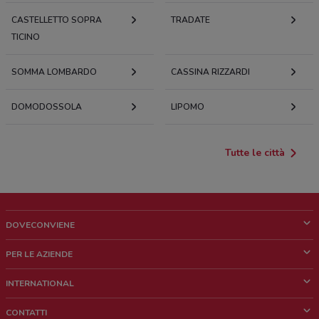
CASTELLETTO SOPRA
TRADATE
TICINO
SOMMA LOMBARDO
CASSINA RIZZARDI
DOMODOSSOLA
LIPOMO
Tutte le città
DOVECONVIENE
Cos'è DoveConviene
PER LE AZIENDE
Chi siamo
Cosa facciamo
INTERNATIONAL
News e media
Richieste commerciali e marketing
Brazil
CONTATTI
Lavora con noi