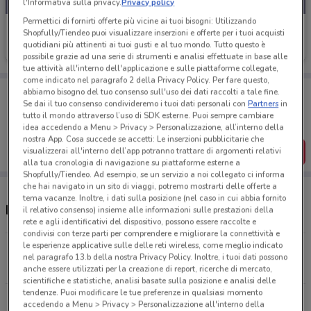
l'Informativa sulla privacy.
Privacy policy
Permettici di fornirti offerte più vicine ai tuoi bisogni: Utilizzando
dm
Shopfully/Tiendeo puoi visualizzare inserzioni e offerte per i tuoi acquisti
quotidiani più attinenti ai tuoi gusti e al tuo mondo. Tutto questo è
Scade il 02/09
21.7 km
possibile grazie ad una serie di strumenti e analisi effettuate in base alle
tue attività all'interno dell'applicazione e sulle piattaforme collegate,
come indicato nel paragrafo 2 della Privacy Policy. Per fare questo,
Porta DoveConviene sempre con te!
abbiamo bisogno del tuo consenso sull'uso dei dati raccolti a tale fine.
Se dai il tuo consenso condivideremo i tuoi dati personali con
Partners
in
Puoi trovare le migliori offerte dei negozi vicino a te,
salvarle e creare la tua lista del risparmio, comodamente
tutto il mondo attraverso l’uso di SDK esterne. Puoi sempre cambiare
dal tuo cellulare.
idea accedendo a Menu > Privacy > Personalizzazione, all’interno della
nostra App. Cosa succede se accetti: Le inserzioni pubblicitarie che
SCARICA L’APP
visualizzerai all'interno dell’app potranno trattare di argomenti relativi
alla tua cronologia di navigazione su piattaforme esterne a
Shopfully/Tiendeo. Ad esempio, se un servizio a noi collegato ci informa
che hai navigato in un sito di viaggi, potremo mostrarti delle offerte a
tema vacanze. Inoltre, i dati sulla posizione (nel caso in cui abbia fornito
Negozi dm a Luino
il relativo consenso) insieme alle informazioni sulle prestazioni della
rete e agli identificativi del dispositivo, possono essere raccolte e
condivisi con terze parti per comprendere e migliorare la connettività e
le esperienze applicative sulle delle reti wireless, come meglio indicato
Via A. Manzoni, 3 Varese
nel paragrafo 13.b della nostra Privacy Policy. Inoltre, i tuoi dati possono
21.7 km
APERTO
anche essere utilizzati per la creazione di report, ricerche di mercato,
scientifiche e statistiche, analisi basate sulla posizione e analisi delle
tendenze. Puoi modificare le tue preferenze in qualsiasi momento
Tutti i negozi dm
accedendo a Menu > Privacy > Personalizzazione all'interno della