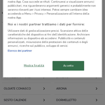
nostra App. Cosa succede se rifiuti: Continuerai a visualizzare annunci
pubblicitari, ma riguarderanno argomenti generici e probabilmente non
saranno rilevanti per i tuoi interessi. Potrai sempre cambiare idea
dm, offerte e negozi
accedendo a Menu > Privacy > Personalizzazione all'interno della
nostra App.
-
Noi e i nostri partner trattiamo i dati per fornire:
Utilizzare dati di geolocalizzazione precisi. Scansione attiva delle
caratteristiche del dispositivo ai fini dell’identificazione. Archiviare
informazioni su dispositivo e/o accedervi. Pubblicità e contenuti
Offerte volantini e cataloghi per città nelle vicinanze
personalizzati, misurazione delle prestazioni dei contenuti e degli
annunci, ricerche sul pubblico, sviluppo di servizi.
Elenco dei partner
LUINO
VERBANIA
Mostra finalità
Accetto
INDUNO OLONA
VARESE
GRAVELLONA TOCE
DAVERIO
OLGIATE COMASCO
ARONA
SESTO CALENDE
DORMELLETTO