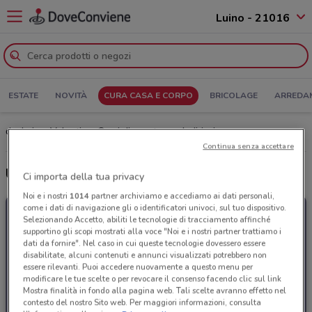
Luino - 21016
ESTATE
NOVITÀ
CURA CASA E CORPO
BRICOLAGE
ARREDA
dm Luino: Volantino, Orari di apertura e Indirizzi
Continua senza accettare
Ultime offerte del volantino dm
Ci importa della tua privacy
Noi e i nostri
1014
partner archiviamo e accediamo ai dati personali,
come i dati di navigazione gli o identificatori univoci, sul tuo dispositivo.
Selezionando Accetto, abiliti le tecnologie di tracciamento affinché
supportino gli scopi mostrati alla voce "Noi e i nostri partner trattiamo i
dati da fornire". Nel caso in cui queste tecnologie dovessero essere
disabilitate, alcuni contenuti e annunci visualizzati potrebbero non
essere rilevanti. Puoi accedere nuovamente a questo menu per
modificare le tue scelte o per revocare il consenso facendo clic sul link
Mostra finalità in fondo alla pagina web. Tali scelte avranno effetto nel
contesto del nostro Sito web. Per maggiori informazioni, consulta