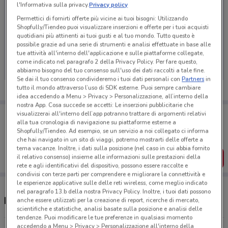
l'Informativa sulla privacy.
Privacy policy
Permettici di fornirti offerte più vicine ai tuoi bisogni: Utilizzando
Shopfully/Tiendeo puoi visualizzare inserzioni e offerte per i tuoi acquisti
quotidiani più attinenti ai tuoi gusti e al tuo mondo. Tutto questo è
Ci dispiace, al momento non abbiamo pubblicato
possibile grazie ad una serie di strumenti e analisi effettuate in base alle
volantini nella tua zona. Riprova più tardi.
tue attività all'interno dell'applicazione e sulle piattaforme collegate,
come indicato nel paragrafo 2 della Privacy Policy. Per fare questo,
abbiamo bisogno del tuo consenso sull'uso dei dati raccolti a tale fine.
Se dai il tuo consenso condivideremo i tuoi dati personali con
Partners
in
tutto il mondo attraverso l’uso di SDK esterne. Puoi sempre cambiare
idea accedendo a Menu > Privacy > Personalizzazione, all’interno della
nostra App. Cosa succede se accetti: Le inserzioni pubblicitarie che
Porta DoveConviene sempre con te!
visualizzerai all'interno dell’app potranno trattare di argomenti relativi
alla tua cronologia di navigazione su piattaforme esterne a
Puoi trovare le migliori offerte dei negozi vicino a te,
salvarle e creare la tua lista del risparmio, comodamente
Shopfully/Tiendeo. Ad esempio, se un servizio a noi collegato ci informa
dal tuo cellulare.
che hai navigato in un sito di viaggi, potremo mostrarti delle offerte a
tema vacanze. Inoltre, i dati sulla posizione (nel caso in cui abbia fornito
il relativo consenso) insieme alle informazioni sulle prestazioni della
SCARICA L’APP
rete e agli identificativi del dispositivo, possono essere raccolte e
condivisi con terze parti per comprendere e migliorare la connettività e
le esperienze applicative sulle delle reti wireless, come meglio indicato
nel paragrafo 13.b della nostra Privacy Policy. Inoltre, i tuoi dati possono
Negozi Caffè Borbone a Luino
anche essere utilizzati per la creazione di report, ricerche di mercato,
scientifiche e statistiche, analisi basate sulla posizione e analisi delle
tendenze. Puoi modificare le tue preferenze in qualsiasi momento
accedendo a Menu > Privacy > Personalizzazione all'interno della