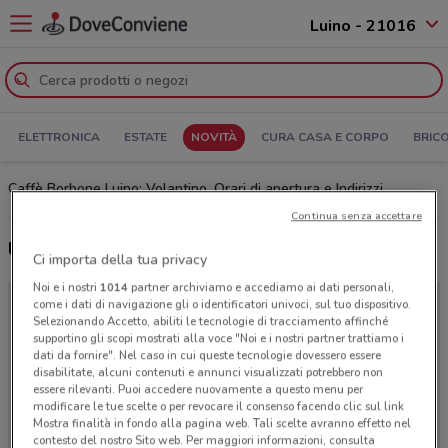
Luino - 21016
ELETTRONICA
ESTATE
NOVITÀ
CURA CASA E CORPO
BRIC
Caffè Borbone Luino: Volantino, Orari di apertura e Indirizzi
Continua senza accettare
Ultime offerte del volantino Caffè Borbone
Ci importa della tua privacy
Noi e i nostri
1014
partner archiviamo e accediamo ai dati personali,
come i dati di navigazione gli o identificatori univoci, sul tuo dispositivo.
Selezionando Accetto, abiliti le tecnologie di tracciamento affinché
supportino gli scopi mostrati alla voce "Noi e i nostri partner trattiamo i
dati da fornire". Nel caso in cui queste tecnologie dovessero essere
disabilitate, alcuni contenuti e annunci visualizzati potrebbero non
essere rilevanti. Puoi accedere nuovamente a questo menu per
modificare le tue scelte o per revocare il consenso facendo clic sul link
Mostra finalità in fondo alla pagina web. Tali scelte avranno effetto nel
contesto del nostro Sito web. Per maggiori informazioni, consulta