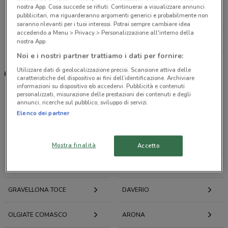
Viale Europa
nostra App. Cosa succede se rifiuti: Continuerai a visualizzare annunci
22.69234419006374
pubblicitari, ma riguarderanno argomenti generici e probabilmente non
saranno rilevanti per i tuoi interessi. Potrai sempre cambiare idea
accedendo a Menu > Privacy > Personalizzazione all'interno della
Tutti i negozi Caffè Borbone
nostra App.
Noi e i nostri partner trattiamo i dati per fornire:
Utilizzare dati di geolocalizzazione precisi. Scansione attiva delle
Caffè Borbone, offerte e negozi
caratteristiche del dispositivo ai fini dell’identificazione. Archiviare
informazioni su dispositivo e/o accedervi. Pubblicità e contenuti
personalizzati, misurazione delle prestazioni dei contenuti e degli
annunci, ricerche sul pubblico, sviluppo di servizi.
Offerte volantini e cataloghi per città nelle vicinanze
Elenco dei partner
LUINO
VERBANIA
Mostra finalità
Accetto
INDUNO OLONA
VARESE
GRAVELLONA TOCE
DAVERIO
OLGIATE COMASCO
ARONA