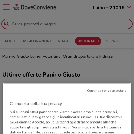
Luino - 21016
BANCHE E ASSICURAZIONI
VIAGGI
RISTORANTI
SERVIZI
Panino Giusto Luino: Volantino, Orari di apertura e Indirizzi
Ultime offerte Panino Giusto
Continua senza accettare
Ci importa della tua privacy
Noi e i nostri
1014
partner archiviamo e accediamo ai dati personali,
come i dati di navigazione gli o identificatori univoci, sul tuo dispositivo.
Selezionando Accetto, abiliti le tecnologie di tracciamento affinché
supportino gli scopi mostrati alla voce "Noi e i nostri partner trattiamo i
dati da fornire". Nel caso in cui queste tecnologie dovessero essere