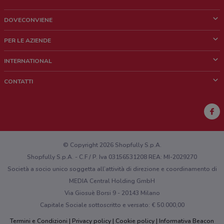
DOVECONVIENE
Cos'è DoveConviene
PER LE AZIENDE
Chi siamo
Cosa facciamo
INTERNATIONAL
News e media
Richieste commerciali e marketing
Brazil
CONTATTI
Lavora con noi
Mexico
Segnalazione punto vendita
France
Segnalazione Volantino
Australia
Hai un malfunzionamento sul web o sull'app?
New Zealand
© Copyright 2026 Shopfully S.p.A.
Shopfully S.p.A. - C.F / P. Iva 03156531208 REA: MI-2029270
Società a socio unico soggetta all’attività di direzione e coordinamento di
MEDIA Central Holding GmbH
Via Giosuè Borsi 9 - 20143 Milano
Capitale Sociale sottoscritto e versato: € 50.000,00
Termini e Condizioni
Privacy policy
Cookie policy
Informativa Beacon