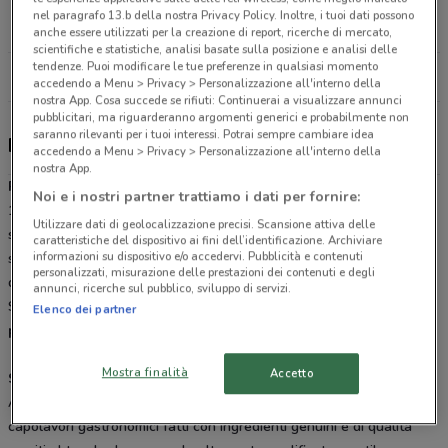
Via Veratti, 9 Varese
nel paragrafo 13.b della nostra Privacy Policy. Inoltre, i tuoi dati possono
21.2 km
CHIUSO
anche essere utilizzati per la creazione di report, ricerche di mercato,
scientifiche e statistiche, analisi basate sulla posizione e analisi delle
tendenze. Puoi modificare le tue preferenze in qualsiasi momento
Tutti i negozi Panino Giusto
accedendo a Menu > Privacy > Personalizzazione all'interno della
nostra App. Cosa succede se rifiuti: Continuerai a visualizzare annunci
pubblicitari, ma riguarderanno argomenti generici e probabilmente non
saranno rilevanti per i tuoi interessi. Potrai sempre cambiare idea
Panino Giusto, offerte e ristoranti
accedendo a Menu > Privacy > Personalizzazione all'interno della
nostra App.
Panino Giusto
è una sofisticata
panineria
che nasce a MIlano nel
Noi e i nostri partner trattiamo i dati per fornire:
1979. Esprime tutta la sua eccellenza in un mix di prodotto e
Utilizzare dati di geolocalizzazione precisi. Scansione attiva delle
servizio di qualità a
prezzi competitivi
.
Panino Giusto
fonda le
caratteristiche del dispositivo ai fini dell’identificazione. Archiviare
informazioni su dispositivo e/o accedervi. Pubblicità e contenuti
sue radici nella qualità dei prodotti utilizzati per farcire con
personalizzati, misurazione delle prestazioni dei contenuti e degli
deliziosa passione tutti i loro panini. Nulla è lasciato al caso!
annunci, ricerche sul pubblico, sviluppo di servizi.
Sfoglia il
volantino
online su DoveConviene.it e scegli la
Elenco dei partner
promozione
che più soddisfa le tue esigenze culinarie.
Mostra finalità
Accetto
Stuzzica Giusto
All'interno della
panineria
Panino Giusto
potrete gustare piccoli
capolavori gastronomici fatti con ingredienti genuini e di qualità