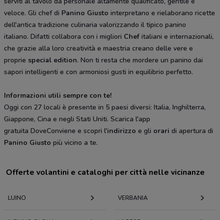
serviti al tavolo da personale altamente qualificato, gentile e
veloce. Gli chef di
Panino Giusto
interpretano e rielaborano ricette
dell'antica tradizione culinaria valorizzando il tipico panino
italiano. Difatti collabora con i migliori
Chef
italiani e internazionali,
che grazie alla loro creatività e maestria creano delle vere e
proprie
special edition
. Non ti resta che mordere un panino dai
sapori intelligenti e con armoniosi gusti in equilibrio perfetto.
Informazioni utili sempre con te!
Oggi con 27 locali è presente in 5 paesi diversi: Italia, Inghilterra,
Giappone, Cina e negli Stati Uniti. Scarica l'app
gratuita DoveConviene e scopri l'
indirizzo
e gli
orari
di apertura di
Panino Giusto
più vicino a te.
Offerte volantini e cataloghi per città nelle vicinanze
LUINO
VERBANIA