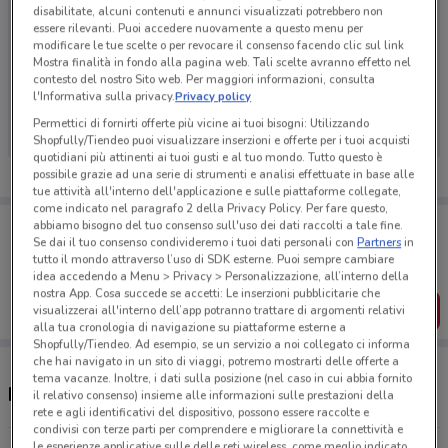
disabilitate, alcuni contenuti e annunci visualizzati potrebbero non
essere rilevanti. Puoi accedere nuovamente a questo menu per
modificare le tue scelte o per revocare il consenso facendo clic sul link
Mostra finalità in fondo alla pagina web. Tali scelte avranno effetto nel
Ci dispiace, al momento non abbiamo pubblicato
contesto del nostro Sito web. Per maggiori informazioni, consulta
l'Informativa sulla privacy.
Privacy policy
volantini nella tua zona. Riprova più tardi.
Permettici di fornirti offerte più vicine ai tuoi bisogni: Utilizzando
Shopfully/Tiendeo puoi visualizzare inserzioni e offerte per i tuoi acquisti
quotidiani più attinenti ai tuoi gusti e al tuo mondo. Tutto questo è
possibile grazie ad una serie di strumenti e analisi effettuate in base alle
tue attività all'interno dell'applicazione e sulle piattaforme collegate,
come indicato nel paragrafo 2 della Privacy Policy. Per fare questo,
Porta DoveConviene sempre con te!
abbiamo bisogno del tuo consenso sull'uso dei dati raccolti a tale fine.
Puoi trovare le migliori offerte dei negozi vicino a te,
Se dai il tuo consenso condivideremo i tuoi dati personali con
Partners
in
salvarle e creare la tua lista del risparmio, comodamente
tutto il mondo attraverso l’uso di SDK esterne. Puoi sempre cambiare
dal tuo cellulare.
idea accedendo a Menu > Privacy > Personalizzazione, all’interno della
nostra App. Cosa succede se accetti: Le inserzioni pubblicitarie che
SCARICA L’APP
visualizzerai all'interno dell’app potranno trattare di argomenti relativi
alla tua cronologia di navigazione su piattaforme esterne a
Shopfully/Tiendeo. Ad esempio, se un servizio a noi collegato ci informa
che hai navigato in un sito di viaggi, potremo mostrarti delle offerte a
tema vacanze. Inoltre, i dati sulla posizione (nel caso in cui abbia fornito
Ristoranti Panino Giusto nelle vicinanze
il relativo consenso) insieme alle informazioni sulle prestazioni della
rete e agli identificativi del dispositivo, possono essere raccolte e
condivisi con terze parti per comprendere e migliorare la connettività e
le esperienze applicative sulle delle reti wireless, come meglio indicato