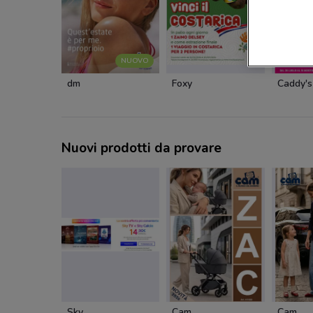
NUOVO
dm
Foxy
Caddy's
Nuovi prodotti da provare
Sky
Cam
Cam