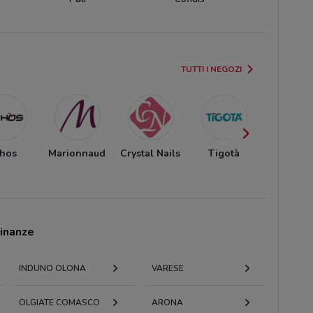
TUTTI I NEGOZI
thos
Marionnaud
Crystal Nails
Tigotà
Acqua 
Sapon
cinanze
INDUNO OLONA
VARESE
OLGIATE COMASCO
ARONA