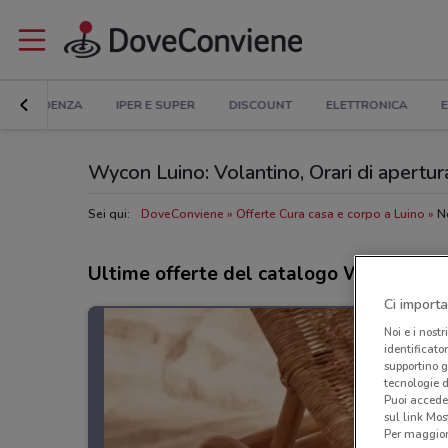
IN EVIDENZA
IPER E SUPER
DISCOUNT
ELETTRONICA
E
Wycon Luino: Volantino, Orari di apertura
Sei qui:
DoveConviene
Offerte Cura casa e corpo a Luino
N
Ultime offerte del catalogo Wycon
Ci importa
Noi e i nostr
identificato
supportino g
tecnologie d
Puoi accede
sul link Mos
Per maggiori