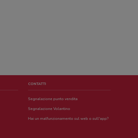
CONTATTI
Segnalazione punto vendita
Segnalazione Volantino
Hai un malfunzionamento sul web o sull'app?