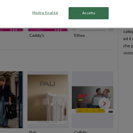
Dov
Mostra finalità
Accetto
Per s
cons
categ
Caddy's
Ethos
Ethos
ed il
che 
vicin
Pali
Cofidis
Dacia