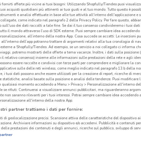
i fornirti offerte più vicine ai tuoi bisogni: Utilizzando Shopfully/Tiendeo puoi visualizz
i tuoi acquisti quotidiani più attinenti ai tuoi gusti e al tuo mondo. Tutto questo è possi
 strumenti e analisi effettuate in base alle tue attività all'interno dell'applicazione e 
collegate, come indicato nel paragrafo 2 della Privacy Policy. Per fare questo, abbi
 sull'uso dei dati raccolti a tale fine. Se dai il tuo consenso condivideremo i tuoi dati
tutto il mondo attraverso l’uso di SDK esterne. Puoi sempre cambiare idea accedend
rsonalizzazione, all’interno della nostra App. Cosa succede se accetti: Le inserzioni pu
Wyc
i all'interno dell’app potranno trattare di argomenti relativi alla tua cronologia di na
esterne a Shopfully/Tiendeo. Ad esempio, se un servizio a noi collegato ci informa ch
i viaggi, potremo mostrarti delle offerte a tema vacanze. Inoltre, i dati sulla posizione 
Nel 
o il relativo consenso) insieme alle informazioni sulle prestazioni della rete e agli ident
prodo
 possono essere raccolte e condivisi con terze parti per comprendere e migliorare la conn
pplicative sulle delle reti wireless, come meglio indicato nel paragrafo 13.b della no
Make
re, i tuoi dati possono anche essere utilizzati per la creazione di report, ricerche di mer
 e statistiche, analisi basate sulla posizione e analisi delle tendenze. Puoi modificare l
18.4 km
Cat
in qualsiasi momento accedendo a Menu > Privacy > Personalizzazione all'interno del
 se rifiuti: Continuerai a visualizzare annunci pubblicitari, ma riguarderanno argome
Wyc
te non saranno rilevanti per i tuoi interessi. Potrai sempre cambiare idea accedendo
profe
rsonalizzazione all'interno della nostra App.
propo
stri partner trattiamo i dati per fornire:
dei c
ti di geolocalizzazione precisi. Scansione attiva delle caratteristiche del dispositivo ai 
donna
icazione. Archiviare informazioni su dispositivo e/o accedervi. Pubblicità e contenuti per
delle prestazioni dei contenuti e degli annunci, ricerche sul pubblico, sviluppo di servi
trovi
partner
penne