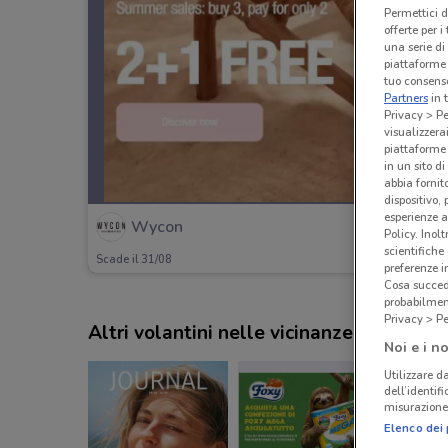
Permettici d
offerte per 
una serie di
piattaforme 
tuo consenso
Partners
in 
Privacy > Pe
visualizzera
piattaforme 
in un sito d
abbia fornit
dispositivo,
esperienze a
Wycon
Policy. Inolt
scientifiche
Scade il 31/08
preferenze 
Cosa succede
probabilmen
Privacy > Pe
Altri volantini nelle vicinanze
Noi e i no
Utilizzare da
dell’identif
misurazione 
Elenco dei 