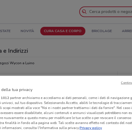
STATE
NOVITÀ
CURA CASA E CORPO
BRICOLAGE
ARRE
 e Indirizzi
egozi Wycon a Luino
Neg
Contin
 della tua privacy
i
1012
partner archiviamo e accediamo ai dati personali, come i dati di navigazione g
ri univoci, sul tuo dispositivo. Selezionando Accetto, abiliti le tecnologie di tracciame
li scopi mostrati alla voce "Noi e i nostri partner trattiamo i dati da fornire". Nel caso 
ovessero essere disabilitate, alcuni contenuti e annunci visualizzati potrebbero non ess
re nuovamente a questo menu per modificare le tue scelte o per revocare il consenso
tra finalità in fondo alla pagina web. Tali scelte avranno effetto nel contesto del nost
 informazioni, consulta l'Informativa sulla privacy.
Privacy policy