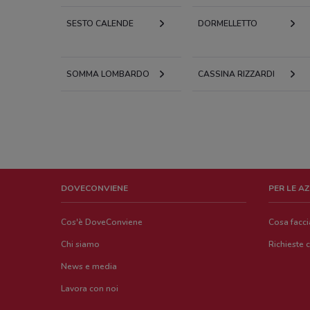
SESTO CALENDE
DORMELLETTO
SOMMA LOMBARDO
CASSINA RIZZARDI
DOVECONVIENE
PER LE A
Cos'è DoveConviene
Cosa facc
Chi siamo
Richieste 
News e media
Lavora con noi