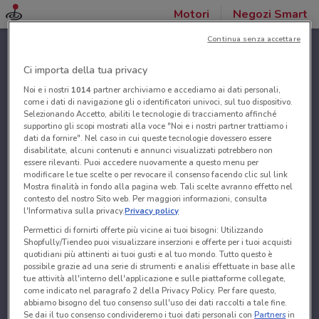
Motori
Negozi Smart
Continua senza accettare
Ci importa della tua privacy
Noi e i nostri
1014
partner archiviamo e accediamo ai dati personali,
come i dati di navigazione gli o identificatori univoci, sul tuo dispositivo.
Selezionando Accetto, abiliti le tecnologie di tracciamento affinché
supportino gli scopi mostrati alla voce "Noi e i nostri partner trattiamo i
dati da fornire". Nel caso in cui queste tecnologie dovessero essere
disabilitate, alcuni contenuti e annunci visualizzati potrebbero non
essere rilevanti. Puoi accedere nuovamente a questo menu per
modificare le tue scelte o per revocare il consenso facendo clic sul link
Mostra finalità in fondo alla pagina web. Tali scelte avranno effetto nel
contesto del nostro Sito web. Per maggiori informazioni, consulta
l'Informativa sulla privacy.
Privacy policy
Permettici di fornirti offerte più vicine ai tuoi bisogni: Utilizzando
Shopfully/Tiendeo puoi visualizzare inserzioni e offerte per i tuoi acquisti
quotidiani più attinenti ai tuoi gusti e al tuo mondo. Tutto questo è
possibile grazie ad una serie di strumenti e analisi effettuate in base alle
tue attività all'interno dell'applicazione e sulle piattaforme collegate,
come indicato nel paragrafo 2 della Privacy Policy. Per fare questo,
abbiamo bisogno del tuo consenso sull'uso dei dati raccolti a tale fine.
Se dai il tuo consenso condivideremo i tuoi dati personali con
Partners
in