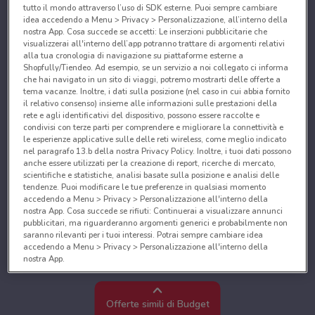
tutto il mondo attraverso l’uso di SDK esterne. Puoi sempre cambiare
idea accedendo a Menu > Privacy > Personalizzazione, all’interno della
nostra App. Cosa succede se accetti: Le inserzioni pubblicitarie che
visualizzerai all'interno dell’app potranno trattare di argomenti relativi
alla tua cronologia di navigazione su piattaforme esterne a
Shopfully/Tiendeo. Ad esempio, se un servizio a noi collegato ci informa
che hai navigato in un sito di viaggi, potremo mostrarti delle offerte a
tema vacanze. Inoltre, i dati sulla posizione (nel caso in cui abbia fornito
il relativo consenso) insieme alle informazioni sulle prestazioni della
rete e agli identificativi del dispositivo, possono essere raccolte e
condivisi con terze parti per comprendere e migliorare la connettività e
le esperienze applicative sulle delle reti wireless, come meglio indicato
nel paragrafo 13.b della nostra Privacy Policy. Inoltre, i tuoi dati possono
anche essere utilizzati per la creazione di report, ricerche di mercato,
scientifiche e statistiche, analisi basate sulla posizione e analisi delle
tendenze. Puoi modificare le tue preferenze in qualsiasi momento
accedendo a Menu > Privacy > Personalizzazione all'interno della
nostra App. Cosa succede se rifiuti: Continuerai a visualizzare annunci
pubblicitari, ma riguarderanno argomenti generici e probabilmente non
saranno rilevanti per i tuoi interessi. Potrai sempre cambiare idea
accedendo a Menu > Privacy > Personalizzazione all'interno della
nostra App.
Noi e i nostri partner trattiamo i dati per fornire:
Utilizzare dati di geolocalizzazione precisi. Scansione attiva delle
Offerte simili di Budget
caratteristiche del dispositivo ai fini dell’identificazione. Archiviare