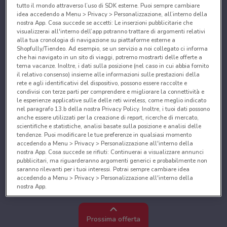
tutto il mondo attraverso l’uso di SDK esterne. Puoi sempre cambiare
idea accedendo a Menu > Privacy > Personalizzazione, all’interno della
nostra App. Cosa succede se accetti: Le inserzioni pubblicitarie che
visualizzerai all'interno dell’app potranno trattare di argomenti relativi
alla tua cronologia di navigazione su piattaforme esterne a
Shopfully/Tiendeo. Ad esempio, se un servizio a noi collegato ci informa
che hai navigato in un sito di viaggi, potremo mostrarti delle offerte a
tema vacanze. Inoltre, i dati sulla posizione (nel caso in cui abbia fornito
il relativo consenso) insieme alle informazioni sulle prestazioni della
rete e agli identificativi del dispositivo, possono essere raccolte e
condivisi con terze parti per comprendere e migliorare la connettività e
le esperienze applicative sulle delle reti wireless, come meglio indicato
nel paragrafo 13.b della nostra Privacy Policy. Inoltre, i tuoi dati possono
anche essere utilizzati per la creazione di report, ricerche di mercato,
scientifiche e statistiche, analisi basate sulla posizione e analisi delle
tendenze. Puoi modificare le tue preferenze in qualsiasi momento
accedendo a Menu > Privacy > Personalizzazione all'interno della
nostra App. Cosa succede se rifiuti: Continuerai a visualizzare annunci
pubblicitari, ma riguarderanno argomenti generici e probabilmente non
saranno rilevanti per i tuoi interessi. Potrai sempre cambiare idea
accedendo a Menu > Privacy > Personalizzazione all'interno della
nostra App.
Noi e i nostri partner trattiamo i dati per fornire:
Utilizzare dati di geolocalizzazione precisi. Scansione attiva delle
Prossima offerta
caratteristiche del dispositivo ai fini dell’identificazione. Archiviare