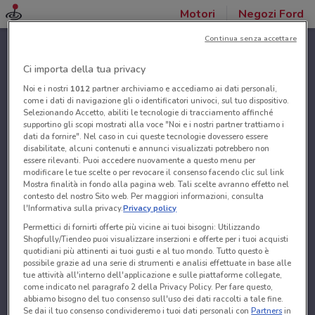
Motori
Negozi Ford
Continua senza accettare
Ci importa della tua privacy
Noi e i nostri
1012
partner archiviamo e accediamo ai dati personali,
come i dati di navigazione gli o identificatori univoci, sul tuo dispositivo.
Selezionando Accetto, abiliti le tecnologie di tracciamento affinché
supportino gli scopi mostrati alla voce "Noi e i nostri partner trattiamo i
dati da fornire". Nel caso in cui queste tecnologie dovessero essere
disabilitate, alcuni contenuti e annunci visualizzati potrebbero non
essere rilevanti. Puoi accedere nuovamente a questo menu per
modificare le tue scelte o per revocare il consenso facendo clic sul link
Mostra finalità in fondo alla pagina web. Tali scelte avranno effetto nel
contesto del nostro Sito web. Per maggiori informazioni, consulta
l'Informativa sulla privacy.
Privacy policy
Permettici di fornirti offerte più vicine ai tuoi bisogni: Utilizzando
Shopfully/Tiendeo puoi visualizzare inserzioni e offerte per i tuoi acquisti
quotidiani più attinenti ai tuoi gusti e al tuo mondo. Tutto questo è
possibile grazie ad una serie di strumenti e analisi effettuate in base alle
tue attività all'interno dell'applicazione e sulle piattaforme collegate,
come indicato nel paragrafo 2 della Privacy Policy. Per fare questo,
abbiamo bisogno del tuo consenso sull'uso dei dati raccolti a tale fine.
Se dai il tuo consenso condivideremo i tuoi dati personali con
Partners
in