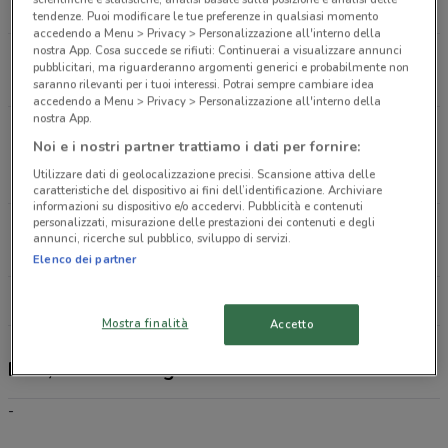
788 m
tendenze. Puoi modificare le tue preferenze in qualsiasi momento
accedendo a Menu > Privacy > Personalizzazione all'interno della
nostra App. Cosa succede se rifiuti: Continuerai a visualizzare annunci
Via Lampredi -, 129 57100
pubblicitari, ma riguarderanno argomenti generici e probabilmente non
1.6 km
saranno rilevanti per i tuoi interessi. Potrai sempre cambiare idea
accedendo a Menu > Privacy > Personalizzazione all'interno della
nostra App.
Via Giovanni Gelati, 1057124 Livorno LITel.
Noi e i nostri partner trattiamo i dati per fornire:
0586817601
Utilizzare dati di geolocalizzazione precisi. Scansione attiva delle
1.9 km
caratteristiche del dispositivo ai fini dell’identificazione. Archiviare
informazioni su dispositivo e/o accedervi. Pubblicità e contenuti
personalizzati, misurazione delle prestazioni dei contenuti e degli
Via Dellardenza, 151 Livorno
annunci, ricerche sul pubblico, sviluppo di servizi.
3.1 km
Elenco dei partner
Tutti i negozi Eolo
Mostra finalità
Accetto
Eolo, offerte e negozi
-