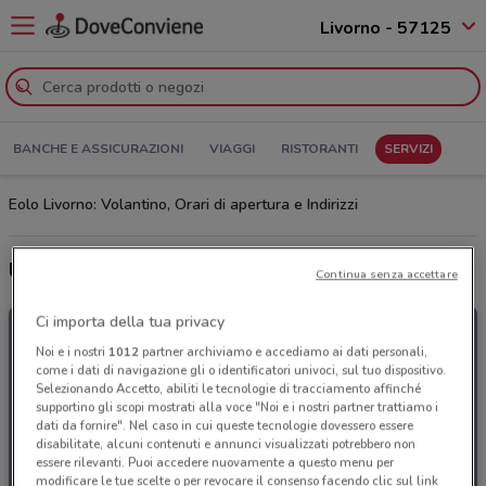
Livorno - 57125
BANCHE E ASSICURAZIONI
VIAGGI
RISTORANTI
SERVIZI
Eolo Livorno: Volantino, Orari di apertura e Indirizzi
Ultime offerte del volantino Eolo
Continua senza accettare
Ci importa della tua privacy
Noi e i nostri
1012
partner archiviamo e accediamo ai dati personali,
come i dati di navigazione gli o identificatori univoci, sul tuo dispositivo.
Selezionando Accetto, abiliti le tecnologie di tracciamento affinché
supportino gli scopi mostrati alla voce "Noi e i nostri partner trattiamo i
dati da fornire". Nel caso in cui queste tecnologie dovessero essere
disabilitate, alcuni contenuti e annunci visualizzati potrebbero non
essere rilevanti. Puoi accedere nuovamente a questo menu per
modificare le tue scelte o per revocare il consenso facendo clic sul link