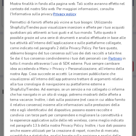
Mostra finalità in fondo alla pagina web. Tali scelte avranno effetto nel
contesto del nostro Sito web. Per maggiori informazioni, consulta
Eolo
l'Informativa sulla privacy.
Privacy policy
Scade il 31/08
718 m
Permettici di fornirti offerte più vicine ai tuoi bisogni: Utilizzando
Shopfully/Tiendeo puoi visualizzare inserzioni e offerte per i tuoi acquisti
quotidiani più attinenti ai tuoi gusti e al tuo mondo. Tutto questo è
possibile grazie ad una serie di strumenti e analisi effettuate in base alle
Porta DoveConviene sempre con te!
tue attività all'interno dell'applicazione e sulle piattaforme collegate,
Puoi trovare le migliori offerte dei negozi vicino a te,
come indicato nel paragrafo 2 della Privacy Policy. Per fare questo,
salvarle e creare la tua lista del risparmio, comodamente
abbiamo bisogno del tuo consenso sull'uso dei dati raccolti a tale fine.
dal tuo cellulare.
Se dai il tuo consenso condivideremo i tuoi dati personali con
Partners
in
tutto il mondo attraverso l’uso di SDK esterne. Puoi sempre cambiare
SCARICA L’APP
idea accedendo a Menu > Privacy > Personalizzazione, all’interno della
nostra App. Cosa succede se accetti: Le inserzioni pubblicitarie che
visualizzerai all'interno dell’app potranno trattare di argomenti relativi
alla tua cronologia di navigazione su piattaforme esterne a
Shopfully/Tiendeo. Ad esempio, se un servizio a noi collegato ci informa
Negozi Eolo a Livorno
che hai navigato in un sito di viaggi, potremo mostrarti delle offerte a
tema vacanze. Inoltre, i dati sulla posizione (nel caso in cui abbia fornito
il relativo consenso) insieme alle informazioni sulle prestazioni della
Via Buontalenti, 92 Livorno
rete e agli identificativi del dispositivo, possono essere raccolte e
condivisi con terze parti per comprendere e migliorare la connettività e
718 m
le esperienze applicative sulle delle reti wireless, come meglio indicato
nel paragrafo 13.b della nostra Privacy Policy. Inoltre, i tuoi dati possono
anche essere utilizzati per la creazione di report, ricerche di mercato,
Scali Aurelio Saffi Livorno
scientifiche e statistiche, analisi basate sulla posizione e analisi delle