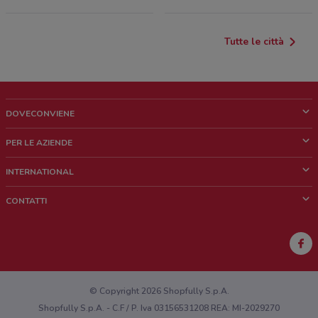
Tutte le città
DOVECONVIENE
Cos'è DoveConviene
PER LE AZIENDE
Chi siamo
Cosa facciamo
INTERNATIONAL
News e media
Richieste commerciali e marketing
Brazil
CONTATTI
Lavora con noi
Mexico
Segnalazione punto vendita
France
Segnalazione Volantino
Australia
Hai un malfunzionamento sul web o sull'app?
New Zealand
© Copyright 2026 Shopfully S.p.A.
Shopfully S.p.A. - C.F / P. Iva 03156531208 REA: MI-2029270