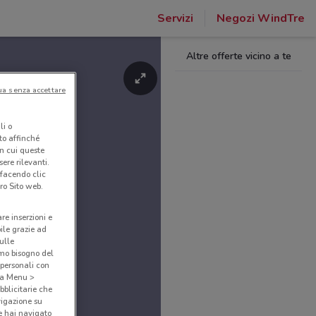
Servizi
Negozi WindTre
Altre offerte vicino a te
ua senza accettare
li o
nto affinché
in cui queste
ere rilevanti.
 facendo clic
ro Sito web.
are inserzioni e
bile grazie ad
sulle
amo bisogno del
 personali con
o a Menu >
bblicitarie che
vigazione su
e hai navigato