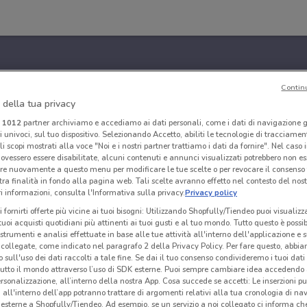
Contin
 della tua privacy
i
1012
partner archiviamo e accediamo ai dati personali, come i dati di navigazione g
ri univoci, sul tuo dispositivo. Selezionando Accetto, abiliti le tecnologie di tracciame
li scopi mostrati alla voce "Noi e i nostri partner trattiamo i dati da fornire". Nel caso 
ovessero essere disabilitate, alcuni contenuti e annunci visualizzati potrebbero non ess
re nuovamente a questo menu per modificare le tue scelte o per revocare il consenso
tra finalità in fondo alla pagina web. Tali scelte avranno effetto nel contesto del nost
 informazioni, consulta l'Informativa sulla privacy.
Privacy policy
i fornirti offerte più vicine ai tuoi bisogni: Utilizzando Shopfully/Tiendeo puoi visualizz
i tuoi acquisti quotidiani più attinenti ai tuoi gusti e al tuo mondo. Tutto questo è possi
 strumenti e analisi effettuate in base alle tue attività all'interno dell'applicazione e 
collegate, come indicato nel paragrafo 2 della Privacy Policy. Per fare questo, abbi
 sull'uso dei dati raccolti a tale fine. Se dai il tuo consenso condivideremo i tuoi dati
tutto il mondo attraverso l’uso di SDK esterne. Puoi sempre cambiare idea accedend
rsonalizzazione, all’interno della nostra App. Cosa succede se accetti: Le inserzioni pu
i all'interno dell’app potranno trattare di argomenti relativi alla tua cronologia di na
esterne a Shopfully/Tiendeo. Ad esempio, se un servizio a noi collegato ci informa ch