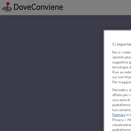
Ci importa
Noi e i nostr
identificato
supportino g
tecnologie d
Puoi accede
sul link Mos
Per maggiori
Permettici d
offerte per 
una serie di
piattaforme 
tuo consenso
Partners
in 
Privacy > Pe
visualizzera
piattaforme 