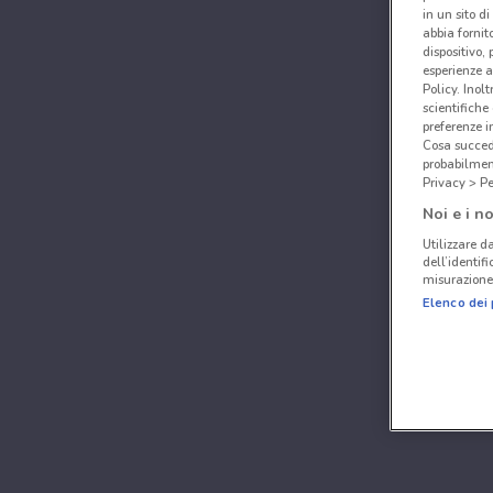
in un sito d
abbia fornit
dispositivo,
esperienze a
Policy. Inolt
scientifiche
preferenze 
Cosa succede
probabilmen
Privacy > Pe
Noi e i no
Utilizzare da
dell’identif
misurazione 
Elenco dei 