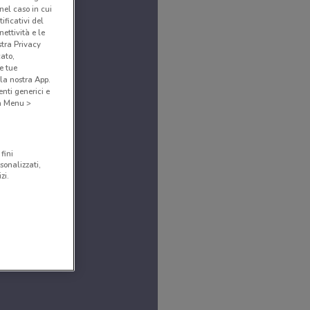
(nel caso in cui
ificativi del
ettività e le
stra Privacy
cato,
e tue
la nostra App.
nti generici e
 a Menu >
fini
sonalizzati,
zi.