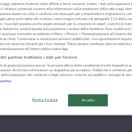
i viaggi, potremo mostrarti delle offerte a tema vacanze. Inoltre, i dati sulla posizione 
o il relativo consenso) insieme alle informazioni sulle prestazioni della rete e agli ident
 possono essere raccolte e condivisi con terze parti per comprendere e migliorare la conn
pplicative sulle delle reti wireless, come meglio indicato nel paragrafo 13.b della no
re, i tuoi dati possono anche essere utilizzati per la creazione di report, ricerche di mer
 e statistiche, analisi basate sulla posizione e analisi delle tendenze. Puoi modificare l
in qualsiasi momento accedendo a Menu > Privacy > Personalizzazione all'interno del
 se rifiuti: Continuerai a visualizzare annunci pubblicitari, ma riguarderanno argome
te non saranno rilevanti per i tuoi interessi. Potrai sempre cambiare idea accedendo
rsonalizzazione all'interno della nostra App.
stri partner trattiamo i dati per fornire:
ti di geolocalizzazione precisi. Scansione attiva delle caratteristiche del dispositivo ai 
icazione. Archiviare informazioni su dispositivo e/o accedervi. Pubblicità e contenuti per
delle prestazioni dei contenuti e degli annunci, ricerche sul pubblico, sviluppo di servi
partner
Mostra finalità
Accetto