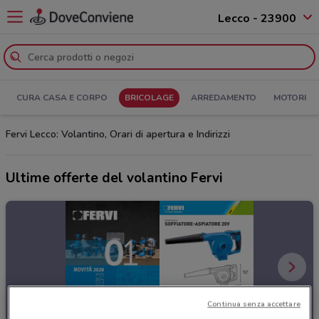
Lecco - 23900
CURA CASA E CORPO
BRICOLAGE
ARREDAMENTO
MOTORI
Fervi Lecco: Volantino, Orari di apertura e Indirizzi
Ultime offerte del volantino Fervi
Continua senza accettare