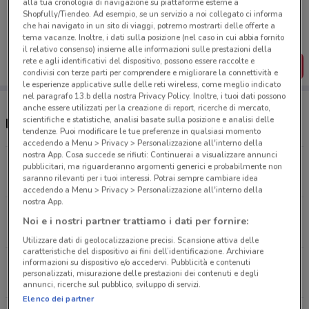
alla tua cronologia di navigazione su piattaforme esterne a
Porta DoveConviene sempre con te!
Shopfully/Tiendeo. Ad esempio, se un servizio a noi collegato ci informa
Puoi trovare le migliori offerte dei negozi vicino a te,
che hai navigato in un sito di viaggi, potremo mostrarti delle offerte a
salvarle e creare la tua lista del risparmio, comodamente
tema vacanze. Inoltre, i dati sulla posizione (nel caso in cui abbia fornito
dal tuo cellulare.
il relativo consenso) insieme alle informazioni sulle prestazioni della
rete e agli identificativi del dispositivo, possono essere raccolte e
SCARICA L’APP
condivisi con terze parti per comprendere e migliorare la connettività e
le esperienze applicative sulle delle reti wireless, come meglio indicato
nel paragrafo 13.b della nostra Privacy Policy. Inoltre, i tuoi dati possono
anche essere utilizzati per la creazione di report, ricerche di mercato,
scientifiche e statistiche, analisi basate sulla posizione e analisi delle
Negozi Fervi a Lecco
tendenze. Puoi modificare le tue preferenze in qualsiasi momento
accedendo a Menu > Privacy > Personalizzazione all'interno della
nostra App. Cosa succede se rifiuti: Continuerai a visualizzare annunci
VIA MARTIRI N. 20/A Vercurago
pubblicitari, ma riguarderanno argomenti generici e probabilmente non
saranno rilevanti per i tuoi interessi. Potrai sempre cambiare idea
5.8 km
accedendo a Menu > Privacy > Personalizzazione all'interno della
nostra App.
VIA CAMPAGNOLA 10 Olginate
Noi e i nostri partner trattiamo i dati per fornire:
7.1 km
Utilizzare dati di geolocalizzazione precisi. Scansione attiva delle
caratteristiche del dispositivo ai fini dell’identificazione. Archiviare
informazioni su dispositivo e/o accedervi. Pubblicità e contenuti
VIA MANZONI N.26 Annone Di Brianza
personalizzati, misurazione delle prestazioni dei contenuti e degli
7.4 km
annunci, ricerche sul pubblico, sviluppo di servizi.
Elenco dei partner