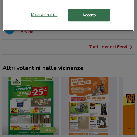
VIA BERGAMO N13 Calolziocorte
7.9 km
Mostra finalità
Accetto
VIA GIOVANNI PASCOLI,17 Cesana Brianza
8.5 km
Tutti i negozi Fervi
Altri volantini nelle vicinanze
NUOVO