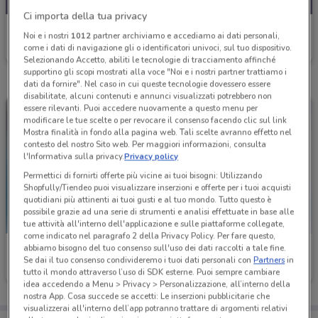
Ci importa della tua privacy
Fervi
Noi e i nostri
1012
partner archiviamo e accediamo ai dati personali,
come i dati di navigazione gli o identificatori univoci, sul tuo dispositivo.
Scade il 31/12
5.8 km
Selezionando Accetto, abiliti le tecnologie di tracciamento affinché
supportino gli scopi mostrati alla voce "Noi e i nostri partner trattiamo i
dati da fornire". Nel caso in cui queste tecnologie dovessero essere
disabilitate, alcuni contenuti e annunci visualizzati potrebbero non
essere rilevanti. Puoi accedere nuovamente a questo menu per
modificare le tue scelte o per revocare il consenso facendo clic sul link
Mostra finalità in fondo alla pagina web. Tali scelte avranno effetto nel
contesto del nostro Sito web. Per maggiori informazioni, consulta
l'Informativa sulla privacy.
Privacy policy
Permettici di fornirti offerte più vicine ai tuoi bisogni: Utilizzando
Shopfully/Tiendeo puoi visualizzare inserzioni e offerte per i tuoi acquisti
quotidiani più attinenti ai tuoi gusti e al tuo mondo. Tutto questo è
possibile grazie ad una serie di strumenti e analisi effettuate in base alle
tue attività all'interno dell'applicazione e sulle piattaforme collegate,
come indicato nel paragrafo 2 della Privacy Policy. Per fare questo,
abbiamo bisogno del tuo consenso sull'uso dei dati raccolti a tale fine.
Fervi
Fervi
Se dai il tuo consenso condivideremo i tuoi dati personali con
Partners
in
tutto il mondo attraverso l’uso di SDK esterne. Puoi sempre cambiare
Scade il 31/12
5.8 km
Scade il 31/12
5.8 km
idea accedendo a Menu > Privacy > Personalizzazione, all’interno della
nostra App. Cosa succede se accetti: Le inserzioni pubblicitarie che
visualizzerai all'interno dell’app potranno trattare di argomenti relativi