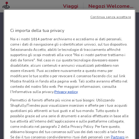
Viaggi
Negozi Welcome Travel
Continua senza accettare
Ci importa della tua privacy
Noi e i nostri
1014
partner archiviamo e accediamo ai dati personali,
come i dati di navigazione gli o identificatori univoci, sul tuo dispositivo.
Selezionando Accetto, abiliti le tecnologie di tracciamento affinché
supportino gli scopi mostrati alla voce "Noi e i nostri partner trattiamo i
dati da fornire". Nel caso in cui queste tecnologie dovessero essere
disabilitate, alcuni contenuti e annunci visualizzati potrebbero non
essere rilevanti. Puoi accedere nuovamente a questo menu per
modificare le tue scelte o per revocare il consenso facendo clic sul link
Mostra finalità in fondo alla pagina web. Tali scelte avranno effetto nel
contesto del nostro Sito web. Per maggiori informazioni, consulta
l'Informativa sulla privacy.
Privacy policy
Permettici di fornirti offerte più vicine ai tuoi bisogni: Utilizzando
Shopfully/Tiendeo puoi visualizzare inserzioni e offerte per i tuoi acquisti
quotidiani più attinenti ai tuoi gusti e al tuo mondo. Tutto questo è
possibile grazie ad una serie di strumenti e analisi effettuate in base alle
tue attività all'interno dell'applicazione e sulle piattaforme collegate,
come indicato nel paragrafo 2 della Privacy Policy. Per fare questo,
abbiamo bisogno del tuo consenso sull'uso dei dati raccolti a tale fine.
Se dai il tuo consenso condivideremo i tuoi dati personali con
Partners
in