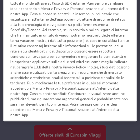
tutto il mondo attraverso l’uso di SDK esterne. Puoi sempre cambiare
idea accedendo a Menu > Privacy > Personalizzazione, all’interno della
nostra App. Cosa succede se accetti: Le inserzioni pubblicitarie che
visualizzerai all'interno dell’app potranno trattare di argomenti relativi
alla tua cronologia di navigazione su piattaforme esterne a
Shopfully/Tiendeo. Ad esempio, se un servizio a noi collegato ci informa
che hai navigato in un sito di viaggi, potremo mostrarti delle offerte a
tema vacanze. Inoltre, i dati sulla posizione (nel caso in cui abbia fornito
il relativo consenso) insieme alle informazioni sulle prestazioni della
rete e agli identificativi del dispositivo, possono essere raccolte e
condivisi con terze parti per comprendere e migliorare la connettività e
le esperienze applicative sulle delle reti wireless, come meglio indicato
nel paragrafo 13.b della nostra Privacy Policy. Inoltre, i tuoi dati possono
anche essere utilizzati per la creazione di report, ricerche di mercato,
scientifiche e statistiche, analisi basate sulla posizione e analisi delle
tendenze. Puoi modificare le tue preferenze in qualsiasi momento
accedendo a Menu > Privacy > Personalizzazione all'interno della
nostra App. Cosa succede se rifiuti: Continuerai a visualizzare annunci
pubblicitari, ma riguarderanno argomenti generici e probabilmente non
saranno rilevanti per i tuoi interessi. Potrai sempre cambiare idea
accedendo a Menu > Privacy > Personalizzazione all'interno della
nostra App.
Noi e i nostri partner trattiamo i dati per fornire:
Utilizzare dati di geolocalizzazione precisi. Scansione attiva delle
Offerte simili di Eurospin Viaggi
caratteristiche del dispositivo ai fini dell’identificazione. Archiviare