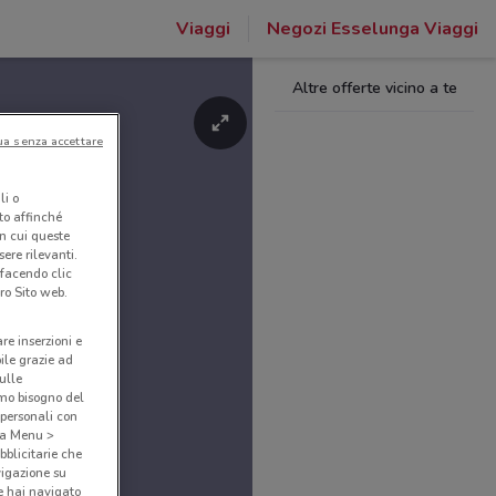
Viaggi
Negozi Esselunga Viaggi
Altre offerte vicino a te
ua senza accettare
li o
nto affinché
in cui queste
ere rilevanti.
 facendo clic
ro Sito web.
are inserzioni e
bile grazie ad
sulle
amo bisogno del
 personali con
o a Menu >
bblicitarie che
vigazione su
e hai navigato