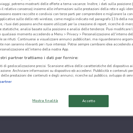
i viaggi, potremo mostrarti delle offerte a tema vacanze. Inoltre, i dati sulla posizione 
o il relativo consenso) insieme alle informazioni sulle prestazioni della rete e agli ident
 possono essere raccolte e condivisi con terze parti per comprendere e migliorare la conn
pplicative sulle delle reti wireless, come meglio indicato nel paragrafo 13.b della no
re, i tuoi dati possono anche essere utilizzati per la creazione di report, ricerche di mer
 e statistiche, analisi basate sulla posizione e analisi delle tendenze. Puoi modificare l
in qualsiasi momento accedendo a Menu > Privacy > Personalizzazione all'interno del
 se rifiuti: Continuerai a visualizzare annunci pubblicitari, ma riguarderanno argome
te non saranno rilevanti per i tuoi interessi. Potrai sempre cambiare idea accedendo
rsonalizzazione all'interno della nostra App.
stri partner trattiamo i dati per fornire:
ti di geolocalizzazione precisi. Scansione attiva delle caratteristiche del dispositivo ai 
icazione. Archiviare informazioni su dispositivo e/o accedervi. Pubblicità e contenuti per
delle prestazioni dei contenuti e degli annunci, ricerche sul pubblico, sviluppo di servi
partner
Mostra finalità
Accetto