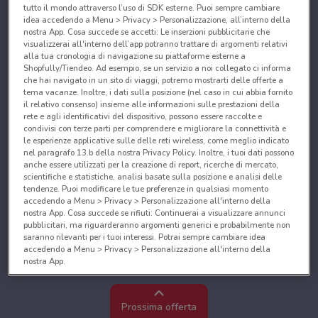
tutto il mondo attraverso l’uso di SDK esterne. Puoi sempre cambiare
idea accedendo a Menu > Privacy > Personalizzazione, all’interno della
nostra App. Cosa succede se accetti: Le inserzioni pubblicitarie che
visualizzerai all'interno dell’app potranno trattare di argomenti relativi
alla tua cronologia di navigazione su piattaforme esterne a
Shopfully/Tiendeo. Ad esempio, se un servizio a noi collegato ci informa
che hai navigato in un sito di viaggi, potremo mostrarti delle offerte a
tema vacanze. Inoltre, i dati sulla posizione (nel caso in cui abbia fornito
il relativo consenso) insieme alle informazioni sulle prestazioni della
rete e agli identificativi del dispositivo, possono essere raccolte e
condivisi con terze parti per comprendere e migliorare la connettività e
le esperienze applicative sulle delle reti wireless, come meglio indicato
nel paragrafo 13.b della nostra Privacy Policy. Inoltre, i tuoi dati possono
anche essere utilizzati per la creazione di report, ricerche di mercato,
scientifiche e statistiche, analisi basate sulla posizione e analisi delle
tendenze. Puoi modificare le tue preferenze in qualsiasi momento
accedendo a Menu > Privacy > Personalizzazione all'interno della
nostra App. Cosa succede se rifiuti: Continuerai a visualizzare annunci
pubblicitari, ma riguarderanno argomenti generici e probabilmente non
saranno rilevanti per i tuoi interessi. Potrai sempre cambiare idea
accedendo a Menu > Privacy > Personalizzazione all'interno della
nostra App.
Noi e i nostri partner trattiamo i dati per fornire:
Utilizzare dati di geolocalizzazione precisi. Scansione attiva delle
Prossima offerta
caratteristiche del dispositivo ai fini dell’identificazione. Archiviare