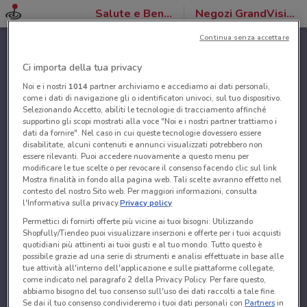
Salute e Benessere
Negozi GrandVision by Optissimo
Continua senza accettare
Ci importa della tua privacy
Noi e i nostri
1014
partner archiviamo e accediamo ai dati personali,
come i dati di navigazione gli o identificatori univoci, sul tuo dispositivo.
Selezionando Accetto, abiliti le tecnologie di tracciamento affinché
supportino gli scopi mostrati alla voce "Noi e i nostri partner trattiamo i
dati da fornire". Nel caso in cui queste tecnologie dovessero essere
disabilitate, alcuni contenuti e annunci visualizzati potrebbero non
essere rilevanti. Puoi accedere nuovamente a questo menu per
modificare le tue scelte o per revocare il consenso facendo clic sul link
Mostra finalità in fondo alla pagina web. Tali scelte avranno effetto nel
contesto del nostro Sito web. Per maggiori informazioni, consulta
l'Informativa sulla privacy.
Privacy policy
Permettici di fornirti offerte più vicine ai tuoi bisogni: Utilizzando
Shopfully/Tiendeo puoi visualizzare inserzioni e offerte per i tuoi acquisti
quotidiani più attinenti ai tuoi gusti e al tuo mondo. Tutto questo è
possibile grazie ad una serie di strumenti e analisi effettuate in base alle
tue attività all'interno dell'applicazione e sulle piattaforme collegate,
come indicato nel paragrafo 2 della Privacy Policy. Per fare questo,
abbiamo bisogno del tuo consenso sull'uso dei dati raccolti a tale fine.
Se dai il tuo consenso condivideremo i tuoi dati personali con
Partners
in