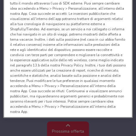
tutto il mondo attraverso l’uso di SDK esterne. Puoi sempre cambiare
idea accedendo a Menu > Privacy > Personalizzazione, all’interno della
nostra App. Cosa succede se accetti: Le inserzioni pubblicitarie che
visualizzerai all'interno dell’app potranno trattare di argomenti relativi
alla tua cronologia di navigazione su piattaforme esterne a
Shopfully/Tiendeo. Ad esempio, se un servizio a noi collegato ci informa
che hai navigato in un sito di viaggi, potremo mostrarti delle offerte a
tema vacanze. Inoltre, i dati sulla posizione (nel caso in cui abbia fornito
il relativo consenso) insieme alle informazioni sulle prestazioni della
rete e agli identificativi del dispositivo, possono essere raccolte e
condivisi con terze parti per comprendere e migliorare la connettività e
le esperienze applicative sulle delle reti wireless, come meglio indicato
nel paragrafo 13.b della nostra Privacy Policy. Inoltre, i tuoi dati possono
anche essere utilizzati per la creazione di report, ricerche di mercato,
scientifiche e statistiche, analisi basate sulla posizione e analisi delle
tendenze. Puoi modificare le tue preferenze in qualsiasi momento
accedendo a Menu > Privacy > Personalizzazione all'interno della
nostra App. Cosa succede se rifiuti: Continuerai a visualizzare annunci
pubblicitari, ma riguarderanno argomenti generici e probabilmente non
saranno rilevanti per i tuoi interessi. Potrai sempre cambiare idea
accedendo a Menu > Privacy > Personalizzazione all'interno della
nostra App.
Noi e i nostri partner trattiamo i dati per fornire:
Utilizzare dati di geolocalizzazione precisi. Scansione attiva delle
Prossima offerta
caratteristiche del dispositivo ai fini dell’identificazione. Archiviare