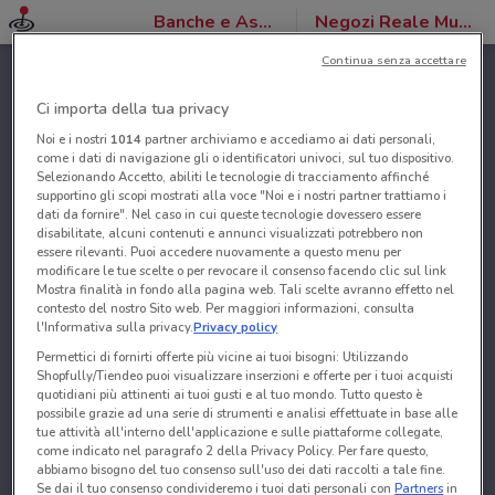
Banche e Assicurazioni
Negozi Reale Mutua
Continua senza accettare
Ci importa della tua privacy
Noi e i nostri
1014
partner archiviamo e accediamo ai dati personali,
come i dati di navigazione gli o identificatori univoci, sul tuo dispositivo.
Selezionando Accetto, abiliti le tecnologie di tracciamento affinché
supportino gli scopi mostrati alla voce "Noi e i nostri partner trattiamo i
dati da fornire". Nel caso in cui queste tecnologie dovessero essere
disabilitate, alcuni contenuti e annunci visualizzati potrebbero non
essere rilevanti. Puoi accedere nuovamente a questo menu per
modificare le tue scelte o per revocare il consenso facendo clic sul link
Mostra finalità in fondo alla pagina web. Tali scelte avranno effetto nel
contesto del nostro Sito web. Per maggiori informazioni, consulta
l'Informativa sulla privacy.
Privacy policy
Permettici di fornirti offerte più vicine ai tuoi bisogni: Utilizzando
Shopfully/Tiendeo puoi visualizzare inserzioni e offerte per i tuoi acquisti
quotidiani più attinenti ai tuoi gusti e al tuo mondo. Tutto questo è
possibile grazie ad una serie di strumenti e analisi effettuate in base alle
tue attività all'interno dell'applicazione e sulle piattaforme collegate,
come indicato nel paragrafo 2 della Privacy Policy. Per fare questo,
abbiamo bisogno del tuo consenso sull'uso dei dati raccolti a tale fine.
Se dai il tuo consenso condivideremo i tuoi dati personali con
Partners
in