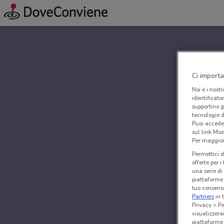
Ci importa
Noi e i nostr
identificato
supportino g
tecnologie d
Puoi accede
sul link Mos
Per maggiori
Permettici d
offerte per 
una serie di
piattaforme 
tuo consenso
Partners
in 
Privacy > Pe
visualizzera
piattaforme 