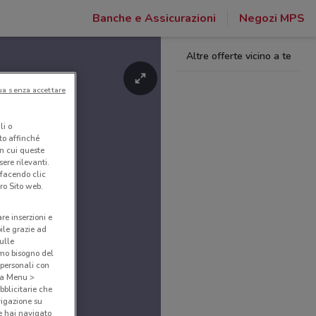
Banche e Assicurazioni
Negozi MPS
Altre offerte vicino a te
ua senza accettare
li o
nto affinché
in cui queste
ere rilevanti.
 facendo clic
ro Sito web.
are inserzioni e
bile grazie ad
sulle
amo bisogno del
 personali con
o a Menu >
bblicitarie che
vigazione su
e hai navigato