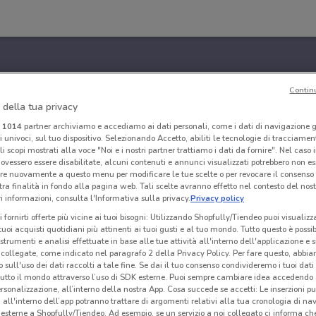
Contin
 della tua privacy
i
1014
partner archiviamo e accediamo ai dati personali, come i dati di navigazione g
ri univoci, sul tuo dispositivo. Selezionando Accetto, abiliti le tecnologie di tracciame
li scopi mostrati alla voce "Noi e i nostri partner trattiamo i dati da fornire". Nel caso 
ovessero essere disabilitate, alcuni contenuti e annunci visualizzati potrebbero non ess
re nuovamente a questo menu per modificare le tue scelte o per revocare il consenso
tra finalità in fondo alla pagina web. Tali scelte avranno effetto nel contesto del nost
 informazioni, consulta l'Informativa sulla privacy.
Privacy policy
i fornirti offerte più vicine ai tuoi bisogni: Utilizzando Shopfully/Tiendeo puoi visualizz
i tuoi acquisti quotidiani più attinenti ai tuoi gusti e al tuo mondo. Tutto questo è possi
 strumenti e analisi effettuate in base alle tue attività all'interno dell'applicazione e 
collegate, come indicato nel paragrafo 2 della Privacy Policy. Per fare questo, abbi
 sull'uso dei dati raccolti a tale fine. Se dai il tuo consenso condivideremo i tuoi dati
tutto il mondo attraverso l’uso di SDK esterne. Puoi sempre cambiare idea accedend
rsonalizzazione, all’interno della nostra App. Cosa succede se accetti: Le inserzioni pu
i all'interno dell’app potranno trattare di argomenti relativi alla tua cronologia di na
esterne a Shopfully/Tiendeo. Ad esempio, se un servizio a noi collegato ci informa ch