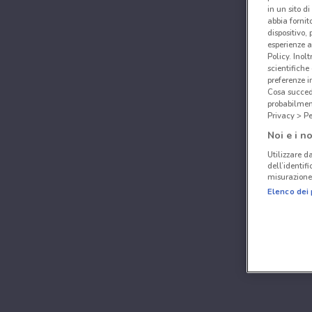
in un sito d
abbia fornit
dispositivo,
esperienze a
Policy. Inolt
scientifiche
preferenze 
Cosa succede
probabilmen
Privacy > Pe
Noi e i no
Utilizzare da
dell’identif
misurazione 
Elenco dei 