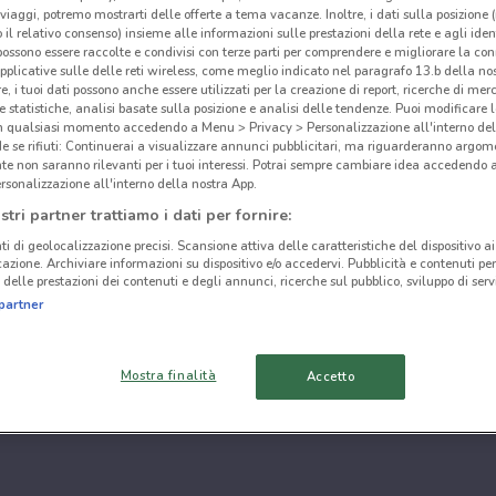
i viaggi, potremo mostrarti delle offerte a tema vacanze. Inoltre, i dati sulla posizione 
o il relativo consenso) insieme alle informazioni sulle prestazioni della rete e agli ident
 possono essere raccolte e condivisi con terze parti per comprendere e migliorare la conn
pplicative sulle delle reti wireless, come meglio indicato nel paragrafo 13.b della no
re, i tuoi dati possono anche essere utilizzati per la creazione di report, ricerche di mer
 e statistiche, analisi basate sulla posizione e analisi delle tendenze. Puoi modificare l
in qualsiasi momento accedendo a Menu > Privacy > Personalizzazione all'interno del
 se rifiuti: Continuerai a visualizzare annunci pubblicitari, ma riguarderanno argome
te non saranno rilevanti per i tuoi interessi. Potrai sempre cambiare idea accedendo
rsonalizzazione all'interno della nostra App.
stri partner trattiamo i dati per fornire:
ti di geolocalizzazione precisi. Scansione attiva delle caratteristiche del dispositivo ai 
icazione. Archiviare informazioni su dispositivo e/o accedervi. Pubblicità e contenuti per
delle prestazioni dei contenuti e degli annunci, ricerche sul pubblico, sviluppo di servi
partner
Mostra finalità
Accetto