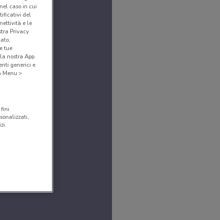
(nel caso in cui
ificativi del
ettività e le
stra Privacy
cato,
e tue
la nostra App.
nti generici e
 a Menu >
fini
sonalizzati,
zi.