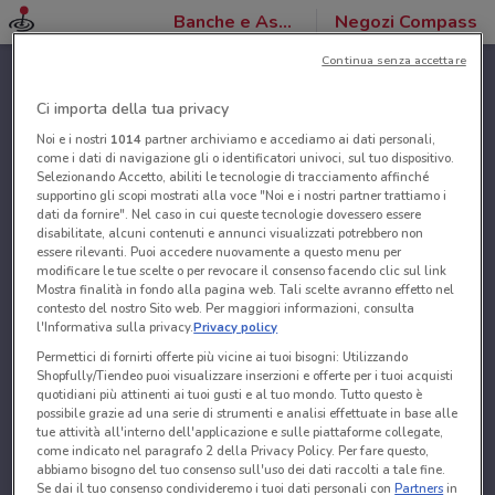
Banche e Assicurazioni
Negozi Compass
Continua senza accettare
Ci importa della tua privacy
Noi e i nostri
1014
partner archiviamo e accediamo ai dati personali,
come i dati di navigazione gli o identificatori univoci, sul tuo dispositivo.
Selezionando Accetto, abiliti le tecnologie di tracciamento affinché
supportino gli scopi mostrati alla voce "Noi e i nostri partner trattiamo i
dati da fornire". Nel caso in cui queste tecnologie dovessero essere
disabilitate, alcuni contenuti e annunci visualizzati potrebbero non
essere rilevanti. Puoi accedere nuovamente a questo menu per
modificare le tue scelte o per revocare il consenso facendo clic sul link
Mostra finalità in fondo alla pagina web. Tali scelte avranno effetto nel
contesto del nostro Sito web. Per maggiori informazioni, consulta
l'Informativa sulla privacy.
Privacy policy
Permettici di fornirti offerte più vicine ai tuoi bisogni: Utilizzando
Shopfully/Tiendeo puoi visualizzare inserzioni e offerte per i tuoi acquisti
quotidiani più attinenti ai tuoi gusti e al tuo mondo. Tutto questo è
possibile grazie ad una serie di strumenti e analisi effettuate in base alle
tue attività all'interno dell'applicazione e sulle piattaforme collegate,
come indicato nel paragrafo 2 della Privacy Policy. Per fare questo,
abbiamo bisogno del tuo consenso sull'uso dei dati raccolti a tale fine.
Se dai il tuo consenso condivideremo i tuoi dati personali con
Partners
in