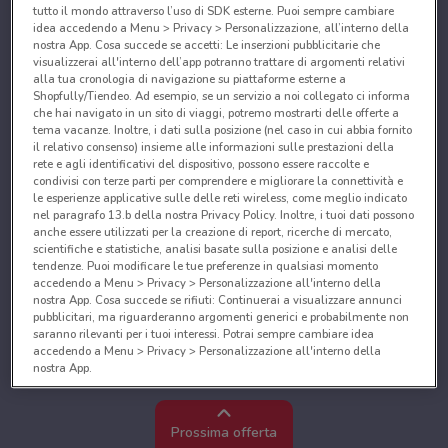
tutto il mondo attraverso l’uso di SDK esterne. Puoi sempre cambiare
idea accedendo a Menu > Privacy > Personalizzazione, all’interno della
nostra App. Cosa succede se accetti: Le inserzioni pubblicitarie che
visualizzerai all'interno dell’app potranno trattare di argomenti relativi
alla tua cronologia di navigazione su piattaforme esterne a
Shopfully/Tiendeo. Ad esempio, se un servizio a noi collegato ci informa
che hai navigato in un sito di viaggi, potremo mostrarti delle offerte a
tema vacanze. Inoltre, i dati sulla posizione (nel caso in cui abbia fornito
il relativo consenso) insieme alle informazioni sulle prestazioni della
rete e agli identificativi del dispositivo, possono essere raccolte e
condivisi con terze parti per comprendere e migliorare la connettività e
le esperienze applicative sulle delle reti wireless, come meglio indicato
nel paragrafo 13.b della nostra Privacy Policy. Inoltre, i tuoi dati possono
anche essere utilizzati per la creazione di report, ricerche di mercato,
scientifiche e statistiche, analisi basate sulla posizione e analisi delle
tendenze. Puoi modificare le tue preferenze in qualsiasi momento
accedendo a Menu > Privacy > Personalizzazione all'interno della
nostra App. Cosa succede se rifiuti: Continuerai a visualizzare annunci
pubblicitari, ma riguarderanno argomenti generici e probabilmente non
saranno rilevanti per i tuoi interessi. Potrai sempre cambiare idea
accedendo a Menu > Privacy > Personalizzazione all'interno della
nostra App.
Noi e i nostri partner trattiamo i dati per fornire:
Utilizzare dati di geolocalizzazione precisi. Scansione attiva delle
Prossima offerta
caratteristiche del dispositivo ai fini dell’identificazione. Archiviare