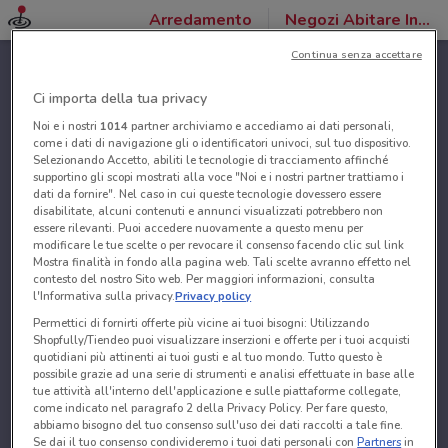
Arredamento
Negozi Abitare Interior
Continua senza accettare
Ci importa della tua privacy
Noi e i nostri
1014
partner archiviamo e accediamo ai dati personali,
come i dati di navigazione gli o identificatori univoci, sul tuo dispositivo.
Selezionando Accetto, abiliti le tecnologie di tracciamento affinché
supportino gli scopi mostrati alla voce "Noi e i nostri partner trattiamo i
dati da fornire". Nel caso in cui queste tecnologie dovessero essere
disabilitate, alcuni contenuti e annunci visualizzati potrebbero non
essere rilevanti. Puoi accedere nuovamente a questo menu per
modificare le tue scelte o per revocare il consenso facendo clic sul link
Mostra finalità in fondo alla pagina web. Tali scelte avranno effetto nel
contesto del nostro Sito web. Per maggiori informazioni, consulta
l'Informativa sulla privacy.
Privacy policy
Permettici di fornirti offerte più vicine ai tuoi bisogni: Utilizzando
Shopfully/Tiendeo puoi visualizzare inserzioni e offerte per i tuoi acquisti
quotidiani più attinenti ai tuoi gusti e al tuo mondo. Tutto questo è
possibile grazie ad una serie di strumenti e analisi effettuate in base alle
tue attività all'interno dell'applicazione e sulle piattaforme collegate,
come indicato nel paragrafo 2 della Privacy Policy. Per fare questo,
abbiamo bisogno del tuo consenso sull'uso dei dati raccolti a tale fine.
Se dai il tuo consenso condivideremo i tuoi dati personali con
Partners
in