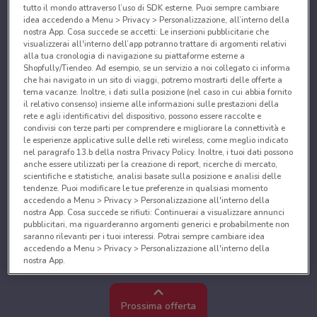
tutto il mondo attraverso l’uso di SDK esterne. Puoi sempre cambiare
idea accedendo a Menu > Privacy > Personalizzazione, all’interno della
nostra App. Cosa succede se accetti: Le inserzioni pubblicitarie che
visualizzerai all'interno dell’app potranno trattare di argomenti relativi
alla tua cronologia di navigazione su piattaforme esterne a
Shopfully/Tiendeo. Ad esempio, se un servizio a noi collegato ci informa
che hai navigato in un sito di viaggi, potremo mostrarti delle offerte a
tema vacanze. Inoltre, i dati sulla posizione (nel caso in cui abbia fornito
il relativo consenso) insieme alle informazioni sulle prestazioni della
rete e agli identificativi del dispositivo, possono essere raccolte e
condivisi con terze parti per comprendere e migliorare la connettività e
le esperienze applicative sulle delle reti wireless, come meglio indicato
nel paragrafo 13.b della nostra Privacy Policy. Inoltre, i tuoi dati possono
anche essere utilizzati per la creazione di report, ricerche di mercato,
scientifiche e statistiche, analisi basate sulla posizione e analisi delle
tendenze. Puoi modificare le tue preferenze in qualsiasi momento
accedendo a Menu > Privacy > Personalizzazione all'interno della
nostra App. Cosa succede se rifiuti: Continuerai a visualizzare annunci
pubblicitari, ma riguarderanno argomenti generici e probabilmente non
saranno rilevanti per i tuoi interessi. Potrai sempre cambiare idea
accedendo a Menu > Privacy > Personalizzazione all'interno della
nostra App.
Noi e i nostri partner trattiamo i dati per fornire:
Utilizzare dati di geolocalizzazione precisi. Scansione attiva delle
Prossima offerta
caratteristiche del dispositivo ai fini dell’identificazione. Archiviare