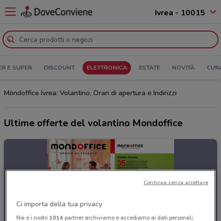
Ivrea - 10015
ER E SUPER
DISCOUNT
ELETTRONICA
ESTATE
NOVITÀ
CUR
Mondoffice Ivrea: Volantino, Orari di apertura e Indirizzi
Ultime offerte del volantino Mondoffice
Continua senza accettare
Ci importa della tua privacy
Noi e i nostri
1014
partner archiviamo e accediamo ai dati personali,