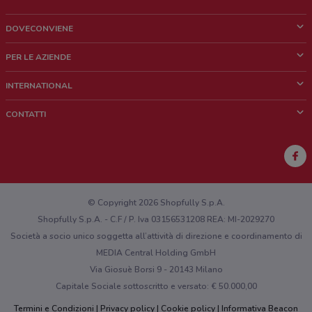
DOVECONVIENE
Cos'è DoveConviene
PER LE AZIENDE
Chi siamo
Cosa facciamo
INTERNATIONAL
News e media
Richieste commerciali e marketing
Brazil
CONTATTI
Lavora con noi
Mexico
Segnalazione punto vendita
France
Segnalazione Volantino
Australia
Hai un malfunzionamento sul web o sull'app?
New Zealand
© Copyright 2026 Shopfully S.p.A.
Shopfully S.p.A. - C.F / P. Iva 03156531208 REA: MI-2029270
Società a socio unico soggetta all’attività di direzione e coordinamento di
MEDIA Central Holding GmbH
Via Giosuè Borsi 9 - 20143 Milano
Capitale Sociale sottoscritto e versato: € 50.000,00
Termini e Condizioni
Privacy policy
Cookie policy
Informativa Beacon