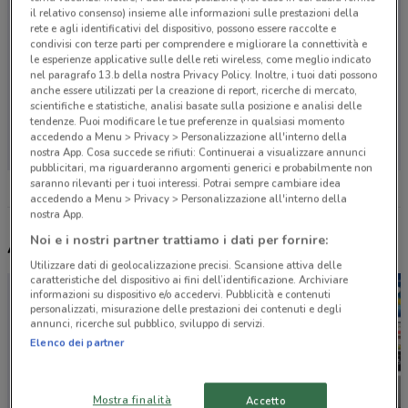
il relativo consenso) insieme alle informazioni sulle prestazioni della
rete e agli identificativi del dispositivo, possono essere raccolte e
condivisi con terze parti per comprendere e migliorare la connettività e
le esperienze applicative sulle delle reti wireless, come meglio indicato
nel paragrafo 13.b della nostra Privacy Policy. Inoltre, i tuoi dati possono
anche essere utilizzati per la creazione di report, ricerche di mercato,
scientifiche e statistiche, analisi basate sulla posizione e analisi delle
Non ci sono negozi nelle vicinanze
tendenze. Puoi modificare le tue preferenze in qualsiasi momento
accedendo a Menu > Privacy > Personalizzazione all'interno della
nostra App. Cosa succede se rifiuti: Continuerai a visualizzare annunci
pubblicitari, ma riguarderanno argomenti generici e probabilmente non
saranno rilevanti per i tuoi interessi. Potrai sempre cambiare idea
accedendo a Menu > Privacy > Personalizzazione all'interno della
nostra App.
Noi e i nostri partner trattiamo i dati per fornire:
Altri volantini nelle vicinanze
Utilizzare dati di geolocalizzazione precisi. Scansione attiva delle
caratteristiche del dispositivo ai fini dell’identificazione. Archiviare
informazioni su dispositivo e/o accedervi. Pubblicità e contenuti
personalizzati, misurazione delle prestazioni dei contenuti e degli
annunci, ricerche sul pubblico, sviluppo di servizi.
Elenco dei partner
Mostra finalità
Accetto