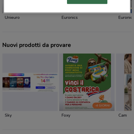
SCADE OGGI
Unieuro
Euronics
Euronic
Nuovi prodotti da provare
-4 GIORNI
Sky
Foxy
Cam