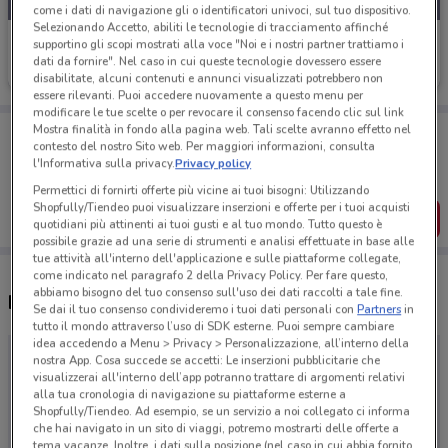
come i dati di navigazione gli o identificatori univoci, sul tuo dispositivo.
Selezionando Accetto, abiliti le tecnologie di tracciamento affinché
Mondoffice
supportino gli scopi mostrati alla voce "Noi e i nostri partner trattiamo i
dati da fornire". Nel caso in cui queste tecnologie dovessero essere
Scade il 31/12
disabilitate, alcuni contenuti e annunci visualizzati potrebbero non
essere rilevanti. Puoi accedere nuovamente a questo menu per
modificare le tue scelte o per revocare il consenso facendo clic sul link
Porta DoveConviene sempre con te!
Mostra finalità in fondo alla pagina web. Tali scelte avranno effetto nel
contesto del nostro Sito web. Per maggiori informazioni, consulta
Puoi trovare le migliori offerte dei negozi vicino a te,
l'Informativa sulla privacy.
Privacy policy
salvarle e creare la tua lista del risparmio, comodamente
dal tuo cellulare.
Permettici di fornirti offerte più vicine ai tuoi bisogni: Utilizzando
Shopfully/Tiendeo puoi visualizzare inserzioni e offerte per i tuoi acquisti
SCARICA L’APP
quotidiani più attinenti ai tuoi gusti e al tuo mondo. Tutto questo è
possibile grazie ad una serie di strumenti e analisi effettuate in base alle
tue attività all'interno dell'applicazione e sulle piattaforme collegate,
come indicato nel paragrafo 2 della Privacy Policy. Per fare questo,
abbiamo bisogno del tuo consenso sull'uso dei dati raccolti a tale fine.
Negozi Mondoffice a Ivrea
Se dai il tuo consenso condivideremo i tuoi dati personali con
Partners
in
tutto il mondo attraverso l’uso di SDK esterne. Puoi sempre cambiare
idea accedendo a Menu > Privacy > Personalizzazione, all’interno della
nostra App. Cosa succede se accetti: Le inserzioni pubblicitarie che
visualizzerai all'interno dell’app potranno trattare di argomenti relativi
alla tua cronologia di navigazione su piattaforme esterne a
Shopfully/Tiendeo. Ad esempio, se un servizio a noi collegato ci informa
che hai navigato in un sito di viaggi, potremo mostrarti delle offerte a
tema vacanze. Inoltre, i dati sulla posizione (nel caso in cui abbia fornito