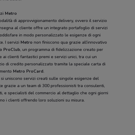
izi Metro
dalità di approvvigionamento delivery, ovvero il servizio
nsegna al cliente offre un integrato portafoglio di servizi
oddisfare in modo personalizzato le esigenze di ogni
te. I servizi
Metro
non finiscono qua grazie all’innovativo
o ProClub
, un programma di fidelizzazione creato per
re ai clienti fantastici premi e servizi unici, tra cui un
zio di credito personalizzato tramite la speciale carta di
amento
Metro ProCard
.
 si uniscono servizi creati sulle singole esigenze del
te grazie a un team di 300 professionisti tra consulenti,
i, e specialisti del commercio al dettaglio che ogni giorni
ano i clienti offrendo loro soluzioni su misura.