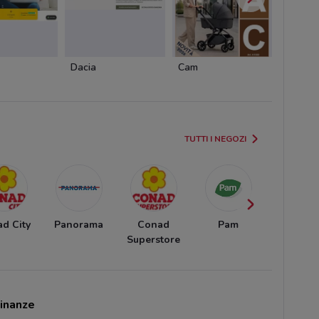
Dacia
Cam
Cam
TUTTI I NEGOZI
d City
Panorama
Conad
Pam
Carrefo
Superstore
Ipermerc
cinanze