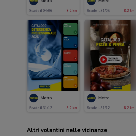
Metro
Metro
Scade il 04/06
8.2 km
Scade il 31/05
8.2 km
Metro
Metro
Scade il 31/12
8.2 km
Scade il 31/12
8.2 km
Altri volantini nelle vicinanze