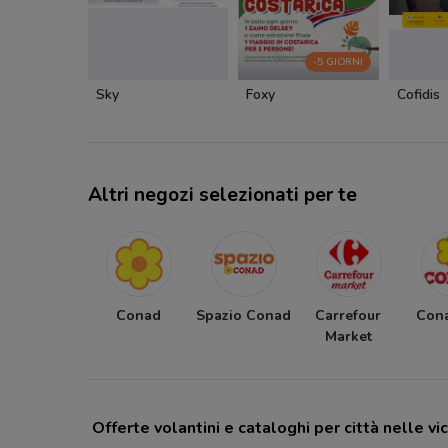
-5 GIORNI
Sky
Foxy
Cofidis
Altri negozi selezionati per te
Conad
Spazio Conad
Carrefour
Cona
Market
Offerte volantini e cataloghi per città nelle vi