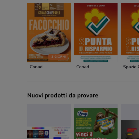
-3 GIORNI
Conad
Conad
Spazio
Nuovi prodotti da provare