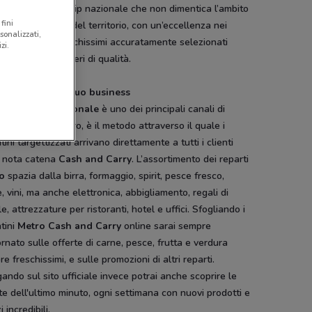
ni. Una leadership nazionale che non dimentica l’ambito
fini
e e le specialità del territorio, con un’eccellenza nei
sonalizzati,
tti freschi e freschissimi accuratamente selezionati
zi.
do i massimi criteri di qualità.
rtimento per il tuo business
lantino promozionale
è uno dei principali canali di
icazione di Metro, è il metodo attraverso il quale i
tini targettizzati arrivano direttamente a tutti i clienti
a nota catena
Cash and Carry
. L’assortimento dei reparti
o
spazia dalla birra, formaggio, spirit, pesce fresco,
, vini, ma anche elettronica, abbigliamento, regali di
e, attrezzature per ristoranti, hotel e uffici. Sfogliando i
tini
Metro Cash and Carry
online sarai sempre
rnato sulle offerte di carne, pesce, frutta e verdura
e freschissimi, e sulle promozioni di altri reparti.
ando sul sito ufficiale invece potrai anche scoprire le
te dell'ultimo minuto, ogni settimana con nuovi prodotti e
i incredibili.