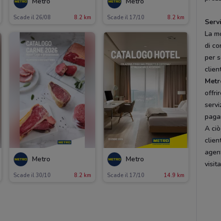
Metro
Metro
Scade il 26/08
8.2 km
Scade il 17/10
8.2 km
Serv
La mo
di co
per s
clien
Metr
offri
servi
pag
A ciò
clien
agent
Metro
Metro
visit
Scade il 30/10
8.2 km
Scade il 17/10
14.9 km