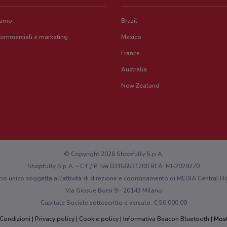
iamo
Brazil
commerciali e marketing
Mexico
France
Australia
New Zealand
© Copyright 2026 Shopfully S.p.A.
Shopfully S.p.A. - C.F / P. Iva 03156531208 REA: MI-2029270
cio unico soggetta all’attività di direzione e coordinamento di MEDIA Central
Via Giosuè Borsi 9 - 20143 Milano
Capitale Sociale sottoscritto e versato: € 50.000,00
 Condizioni
Privacy policy
Cookie policy
Informativa Beacon Bluetooth
Most