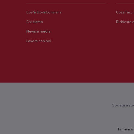
Cos'è DoveConviene
Cosa facc
Chi siamo
Richieste 
News e media
Lavora con noi
Società a so
Termini e