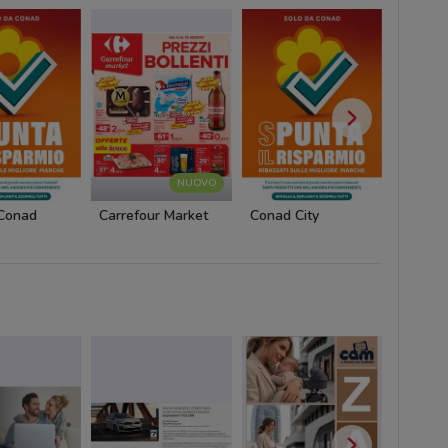
NUOVO
 Conad
Carrefour Market
Conad City
Panor