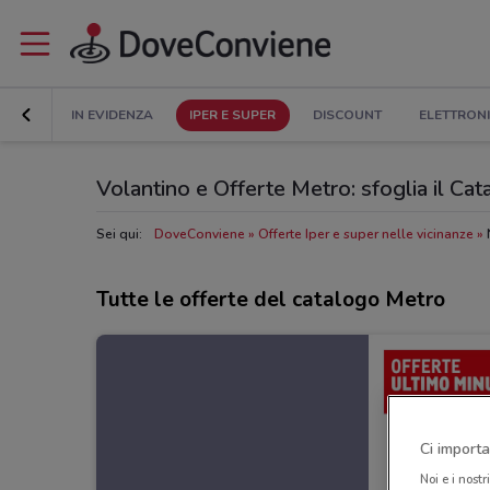
IN EVIDENZA
IPER E SUPER
DISCOUNT
ELETTRON
Volantino e Offerte Metro: sfoglia il Ca
Sei qui:
DoveConviene
Offerte Iper e super nelle vicinanze
Tutte le offerte del catalogo Metro
Ci importa
Noi e i nostr