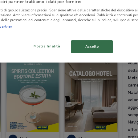
stri partner trattiamo i dati per fornire:
Regio
ti di geolocalizzazione precisi. Scansione attiva delle caratteristiche del dispositivo ai 
local
icazione. Archiviare informazioni su dispositivo e/o accedervi. Pubblicità e contenuti per
prodo
delle prestazioni dei contenuti e degli annunci, ricerche sul pubblico, sviluppo di servi
secon
partner
-4 GIORNI
Metro
Metro
Asso
Mostra finalità
Accetto
Il
vo
Scade mercoledì
8.2 km
Scade il 04/06
8.2 km
comun
volan
dell
Metr
carne
Natal
volan
aggio
sempr
Navig
offer
prezz