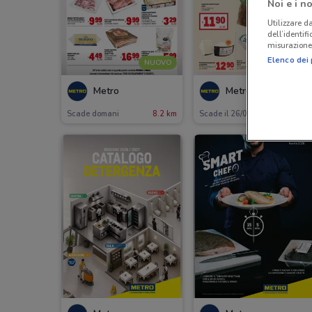
Noi e i no
Utilizzare da
dell’identif
misurazione 
Elenco dei 
NUOVO
Metro
Metro
Scade domani
8.2 km
Scade il 26/08
8.2 km