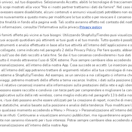
ri univoci, sul tuo dispositivo. Selezionando Accetto, abiliti le tecnologie di tracciame
li scopi mostrati alla voce "Noi e i nostri partner trattiamo i dati da fornire". Nel caso 
ovessero essere disabilitate, alcuni contenuti e annunci visualizzati potrebbero non ess
re nuovamente a questo menu per modificare le tue scelte o per revocare il consenso
tra finalità in fondo alla pagina web. Tali scelte avranno effetto nel contesto del nost
 informazioni, consulta l'Informativa sulla privacy.
Privacy policy
i fornirti offerte più vicine ai tuoi bisogni: Utilizzando Shopfully/Tiendeo puoi visualizz
i tuoi acquisti quotidiani più attinenti ai tuoi gusti e al tuo mondo. Tutto questo è possi
 strumenti e analisi effettuate in base alle tue attività all'interno dell'applicazione e 
collegate, come indicato nel paragrafo 2 della Privacy Policy. Per fare questo, abbi
 sull'uso dei dati raccolti a tale fine. Se dai il tuo consenso condivideremo i tuoi dati
tutto il mondo attraverso l’uso di SDK esterne. Puoi sempre cambiare idea accedend
rsonalizzazione, all’interno della nostra App. Cosa succede se accetti: Le inserzioni pu
i all'interno dell’app potranno trattare di argomenti relativi alla tua cronologia di na
esterne a Shopfully/Tiendeo. Ad esempio, se un servizio a noi collegato ci informa ch
8.2 km
Cas
i viaggi, potremo mostrarti delle offerte a tema vacanze. Inoltre, i dati sulla posizione 
o il relativo consenso) insieme alle informazioni sulle prestazioni della rete e agli ident
 possono essere raccolte e condivisi con terze parti per comprendere e migliorare la conn
Metr
pplicative sulle delle reti wireless, come meglio indicato nel paragrafo 13.b della no
partn
re, i tuoi dati possono anche essere utilizzati per la creazione di report, ricerche di mer
 e statistiche, analisi basate sulla posizione e analisi delle tendenze. Puoi modificare l
HoReC
in qualsiasi momento accedendo a Menu > Privacy > Personalizzazione all'interno del
profe
 se rifiuti: Continuerai a visualizzare annunci pubblicitari, ma riguarderanno argome
te non saranno rilevanti per i tuoi interessi. Potrai sempre cambiare idea accedendo
picc
rsonalizzazione all'interno della nostra App.
parti