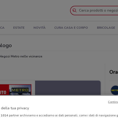
ICA
ESTATE
NOVITÀ
CURA CASA E CORPO
BRICOLAGE
talogo
Negozi Metro nelle vicinanze
Ora
Contin
 della tua privacy
i
1014
partner archiviamo e accediamo ai dati personali, come i dati di navigazione g