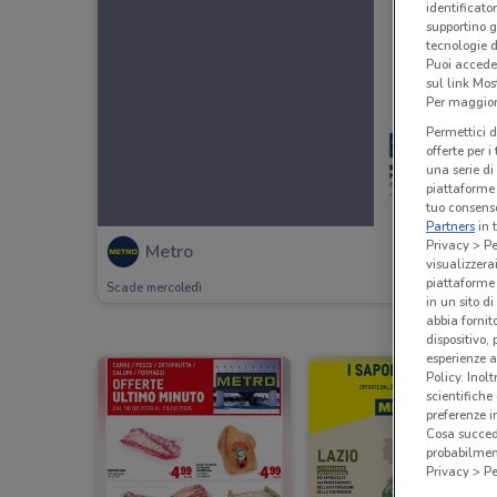
identificato
supportino g
tecnologie d
Puoi accede
sul link Mos
Per maggiori
Permettici d
offerte per 
una serie di
piattaforme 
tuo consenso
Partners
in 
Privacy > Pe
Metro
visualizzera
piattaforme 
Scade mercoledì
in un sito d
abbia fornit
dispositivo,
esperienze a
Policy. Inolt
scientifiche
preferenze 
Cosa succede
probabilmen
Privacy > Pe