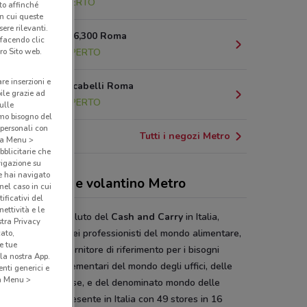
9.5 km
APERTO
nto affinché
in cui queste
ere rilevanti.
G.R.A. Km. 36,300 Roma
 facendo clic
13.8 km
APERTO
ro Sito web.
are inserzioni e
Via Dei Boccabelli Roma
bile grazie ad
14.9 km
APERTO
sulle
amo bisogno del
 personali con
Tutti i negozi Metro
o a Menu >
bblicitarie che
vigazione su
e hai navigato
h and Carry e volantino Metro
(nel caso in cui
ificativi del
ettività e le
o
è il leader assoluto del
Cash and Carry
in Italia,
stra Privacy
er numero uno dei professionisti del mondo alimentare,
cato,
e tue
a e Trader, e fornitore di riferimento per i bisogni
la nostra App.
ssionali e complementari del mondo degli uffici, delle
nti generici e
 a Menu >
ole e medie imprese, e del denominato mondo delle
te iva, metro è presente in Italia con 49 stores in 16