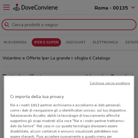
Roma - 00135
IN EVIDENZA
IPER E SUPER
DISCOUNT
ELETTRONICA
ESTAT
Volantino e Offerte Iper La grande i: sfoglia il Catalogo
Tutte le offerte e supermercati Iper La Grande i
Continua senza accettare
Ci importa della tua privacy
Noi e i nostri
1012
partner archiviamo e accediamo ai dati personali,
come i dati di navigazione gli o identificatori univoci, sul tuo dispositivo.
Selezionando Accetto, abiliti le tecnologie di tracciamento affinché
supportino gli scopi mostrati alla voce "Noi e i nostri partner trattiamo i
dati da fornire". Nel caso in cui queste tecnologie dovessero essere
disabilitate, alcuni contenuti e annunci visualizzati potrebbero non
essere rilevanti. Puoi accedere nuovamente a questo menu per