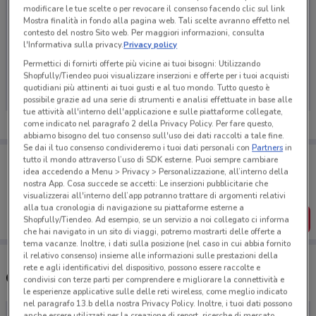
modificare le tue scelte o per revocare il consenso facendo clic sul link
Mostra finalità in fondo alla pagina web. Tali scelte avranno effetto nel
contesto del nostro Sito web. Per maggiori informazioni, consulta
l'Informativa sulla privacy.
Privacy policy
Ci dispiace, al momento non abbiamo pubblicato
Permettici di fornirti offerte più vicine ai tuoi bisogni: Utilizzando
volantini nella tua zona. Riprova più tardi.
Shopfully/Tiendeo puoi visualizzare inserzioni e offerte per i tuoi acquisti
quotidiani più attinenti ai tuoi gusti e al tuo mondo. Tutto questo è
possibile grazie ad una serie di strumenti e analisi effettuate in base alle
tue attività all'interno dell'applicazione e sulle piattaforme collegate,
come indicato nel paragrafo 2 della Privacy Policy. Per fare questo,
abbiamo bisogno del tuo consenso sull'uso dei dati raccolti a tale fine.
Se dai il tuo consenso condivideremo i tuoi dati personali con
Partners
in
Porta DoveConviene sempre con te!
tutto il mondo attraverso l’uso di SDK esterne. Puoi sempre cambiare
Puoi trovare le migliori offerte dei negozi vicino a te,
idea accedendo a Menu > Privacy > Personalizzazione, all’interno della
salvarle e creare la tua lista del risparmio, comodamente
nostra App. Cosa succede se accetti: Le inserzioni pubblicitarie che
dal tuo cellulare.
visualizzerai all'interno dell’app potranno trattare di argomenti relativi
alla tua cronologia di navigazione su piattaforme esterne a
SCARICA L’APP
Shopfully/Tiendeo. Ad esempio, se un servizio a noi collegato ci informa
che hai navigato in un sito di viaggi, potremo mostrarti delle offerte a
tema vacanze. Inoltre, i dati sulla posizione (nel caso in cui abbia fornito
il relativo consenso) insieme alle informazioni sulle prestazioni della
rete e agli identificativi del dispositivo, possono essere raccolte e
Orari Iper La Grande i
condivisi con terze parti per comprendere e migliorare la connettività e
le esperienze applicative sulle delle reti wireless, come meglio indicato
nel paragrafo 13.b della nostra Privacy Policy. Inoltre, i tuoi dati possono
anche essere utilizzati per la creazione di report, ricerche di mercato,