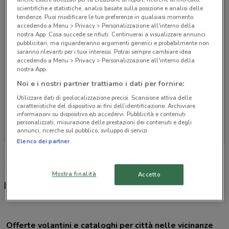
scientifiche e statistiche, analisi basate sulla posizione e analisi delle
tendenze. Puoi modificare le tue preferenze in qualsiasi momento
accedendo a Menu > Privacy > Personalizzazione all'interno della
nostra App. Cosa succede se rifiuti: Continuerai a visualizzare annunci
pubblicitari, ma riguarderanno argomenti generici e probabilmente non
saranno rilevanti per i tuoi interessi. Potrai sempre cambiare idea
accedendo a Menu > Privacy > Personalizzazione all'interno della
nostra App.
Noi e i nostri partner trattiamo i dati per fornire:
Utilizzare dati di geolocalizzazione precisi. Scansione attiva delle
caratteristiche del dispositivo ai fini dell’identificazione. Archiviare
informazioni su dispositivo e/o accedervi. Pubblicità e contenuti
Non ci sono negozi nelle vicinanze
personalizzati, misurazione delle prestazioni dei contenuti e degli
annunci, ricerche sul pubblico, sviluppo di servizi.
Elenco dei partner
Mostra finalità
Accetto
Iperdrive, Carta Vantaggi e Vantaggi Più
Offerte volantini e cataloghi per città nelle vicinanze