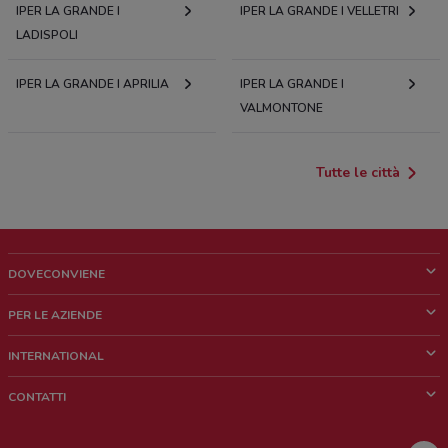
IPER LA GRANDE I
IPER LA GRANDE I VELLETRI
LADISPOLI
IPER LA GRANDE I APRILIA
IPER LA GRANDE I
VALMONTONE
Tutte le città
DOVECONVIENE
Cos'è DoveConviene
PER LE AZIENDE
Chi siamo
Cosa facciamo
INTERNATIONAL
News e media
Richieste commerciali e marketing
Brazil
CONTATTI
Lavora con noi
Mexico
Segnalazione punto vendita