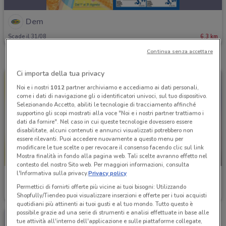
Dem
Scade il 31/08
6.3 km
Continua senza accettare
Ci importa della tua privacy
Noi e i nostri
1012
partner archiviamo e accediamo ai dati personali,
come i dati di navigazione gli o identificatori univoci, sul tuo dispositivo.
Selezionando Accetto, abiliti le tecnologie di tracciamento affinché
supportino gli scopi mostrati alla voce "Noi e i nostri partner trattiamo i
dati da fornire". Nel caso in cui queste tecnologie dovessero essere
disabilitate, alcuni contenuti e annunci visualizzati potrebbero non
essere rilevanti. Puoi accedere nuovamente a questo menu per
modificare le tue scelte o per revocare il consenso facendo clic sul link
Mostra finalità in fondo alla pagina web. Tali scelte avranno effetto nel
-4 GIORNI
contesto del nostro Sito web. Per maggiori informazioni, consulta
l'Informativa sulla privacy.
Privacy policy
Dem
Dem
Permettici di fornirti offerte più vicine ai tuoi bisogni: Utilizzando
Scade il 30/09
6.3 km
Scade martedì
6.3 km
Shopfully/Tiendeo puoi visualizzare inserzioni e offerte per i tuoi acquisti
quotidiani più attinenti ai tuoi gusti e al tuo mondo. Tutto questo è
possibile grazie ad una serie di strumenti e analisi effettuate in base alle
tue attività all'interno dell'applicazione e sulle piattaforme collegate,