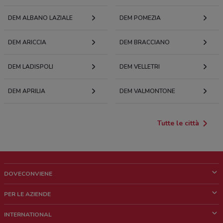
DEM ALBANO LAZIALE
DEM POMEZIA
DEM ARICCIA
DEM BRACCIANO
DEM LADISPOLI
DEM VELLETRI
DEM APRILIA
DEM VALMONTONE
Tutte le città
DOVECONVIENE
Cos'è DoveConviene
PER LE AZIENDE
Chi siamo
Cosa facciamo
INTERNATIONAL
News e media