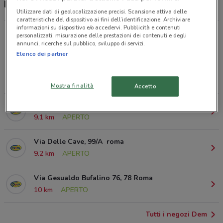
Dem supermercati e orari
Utilizzare dati di geolocalizzazione precisi. Scansione attiva delle
caratteristiche del dispositivo ai fini dell’identificazione. Archiviare
informazioni su dispositivo e/o accedervi. Pubblicità e contenuti
Via Cesare Pascarella, 29 Roma
personalizzati, misurazione delle prestazioni dei contenuti e degli
annunci, ricerche sul pubblico, sviluppo di servizi.
6.3 km
APERTO
Elenco dei partner
Via Santa Maria Ausiliatrice, 63/A Roma
9 km
APERTO
Mostra finalità
Accetto
Via Casal Selce, 296 Roma
9.1 km
APERTO
Via Delle Cave, 99/A roma
9.2 km
APERTO
Via Gesualdo Bufalino 76, 78 Roma
10 km
APERTO
Tutti i negozi Dem