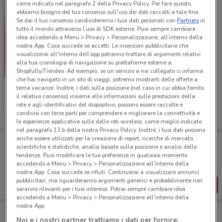
come indicato nel paragrafo 2 della Privacy Policy. Per fare questo,
abbiamo bisogno del tuo consenso sull'uso dei dati raccolti a tale fine.
Se dai il tuo consenso condivideremo i tuoi dati personali con
Partners
in
tutto il mondo attraverso l’uso di SDK esterne. Puoi sempre cambiare
idea accedendo a Menu > Privacy > Personalizzazione, all’interno della
nostra App. Cosa succede se accetti: Le inserzioni pubblicitarie che
visualizzerai all'interno dell’app potranno trattare di argomenti relativi
alla tua cronologia di navigazione su piattaforme esterne a
Shopfully/Tiendeo. Ad esempio, se un servizio a noi collegato ci informa
che hai navigato in un sito di viaggi, potremo mostrarti delle offerte a
tema vacanze. Inoltre, i dati sulla posizione (nel caso in cui abbia fornito
Dem
il relativo consenso) insieme alle informazioni sulle prestazioni della
rete e agli identificativi del dispositivo, possono essere raccolte e
Scade il 30/09
6.3 km
condivisi con terze parti per comprendere e migliorare la connettività e
le esperienze applicative sulle delle reti wireless, come meglio indicato
nel paragrafo 13.b della nostra Privacy Policy. Inoltre, i tuoi dati possono
anche essere utilizzati per la creazione di report, ricerche di mercato,
Porta DoveConviene sempre con te!
scientifiche e statistiche, analisi basate sulla posizione e analisi delle
Puoi trovare le migliori offerte dei negozi vicino a te,
tendenze. Puoi modificare le tue preferenze in qualsiasi momento
salvarle e creare la tua lista del risparmio, comodamente
accedendo a Menu > Privacy > Personalizzazione all'interno della
dal tuo cellulare.
nostra App. Cosa succede se rifiuti: Continuerai a visualizzare annunci
pubblicitari, ma riguarderanno argomenti generici e probabilmente non
SCARICA L’APP
saranno rilevanti per i tuoi interessi. Potrai sempre cambiare idea
accedendo a Menu > Privacy > Personalizzazione all'interno della
nostra App.
Noi e i nostri partner trattiamo i dati per fornire: