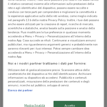
Via Ugo De Carolis 80 Roma
il relativo consenso) insieme alle informazioni sulle prestazioni della
2.4 km
rete e agli identificativi del dispositivo, possono essere raccolte e
condivisi con terze parti per comprendere e migliorare la connettività e
le esperienze applicative sulle delle reti wireless, come meglio indicato
Via Tolemaide 14 - Traversa Via Candia Roma
nel paragrafo 13.b della nostra Privacy Policy. Inoltre, i tuoi dati possono
2.7 km
anche essere utilizzati per la creazione di report, ricerche di mercato,
scientifiche e statistiche, analisi basate sulla posizione e analisi delle
tendenze. Puoi modificare le tue preferenze in qualsiasi momento
Viale Degli Ammiragli 74 Roma
accedendo a Menu > Privacy > Personalizzazione all'interno della
nostra App. Cosa succede se rifiuti: Continuerai a visualizzare annunci
3.2 km
pubblicitari, ma riguarderanno argomenti generici e probabilmente non
saranno rilevanti per i tuoi interessi. Potrai sempre cambiare idea
accedendo a Menu > Privacy > Personalizzazione all'interno della
Via Dei Prefetti 36 Roma
nostra App.
3.7 km
Noi e i nostri partner trattiamo i dati per fornire:
Utilizzare dati di geolocalizzazione precisi. Scansione attiva delle
Viale Regina Margherita 18, Quartiere Parioli
caratteristiche del dispositivo ai fini dell’identificazione. Archiviare
Roma
informazioni su dispositivo e/o accedervi. Pubblicità e contenuti
personalizzati, misurazione delle prestazioni dei contenuti e degli
3.9 km
annunci, ricerche sul pubblico, sviluppo di servizi.
Elenco dei partner
Tutti i negozi Caffitaly
Mostra finalità
Accetto