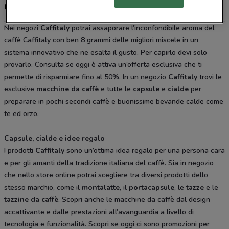
Caffitaly, offerte e negozi
Nei negozi
Caffitaly
potrai assaporare l’inconfondibile aroma del
caffè Caffitaly con ben 8 grammi delle migliori miscele in un
sistema innovativo che ne esalta il gusto. Per capirlo devi solo
provarlo. Consulta se oggi è attiva un’offerta esclusiva che ti
permette di risparmiare fino al 50%. In un negozio
Caffitaly
trovi le
esclusive
macchine da caffè
e tutte le
capsule
e
cialde
per
preparare in pochi secondi caffè e buonissime bevande calde come
te ed orzo.
Capsule, cialde e idee regalo
I prodotti
Caffitaly
sono un’ottima idea regalo per una persona cara
e per gli amanti della tradizione italiana del caffè. Sia in negozio
che nello store online potrai scegliere tra diversi prodotti dello
stesso marchio, come il
montalatte
, il
portacapsule
, le
tazze
e le
tazzine da caffè
. Scopri anche le macchine da caffè dal design
accattivante e dalle prestazioni all’avanguardia a livello di
tecnologia e funzionalità. Scopri se oggi ci sono promozioni per