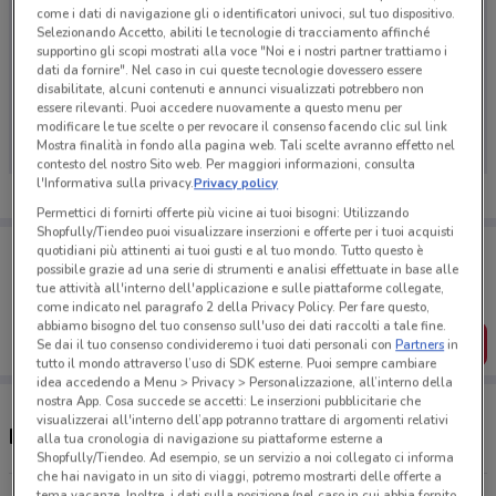
come i dati di navigazione gli o identificatori univoci, sul tuo dispositivo.
Selezionando Accetto, abiliti le tecnologie di tracciamento affinché
supportino gli scopi mostrati alla voce "Noi e i nostri partner trattiamo i
dati da fornire". Nel caso in cui queste tecnologie dovessero essere
Ci dispiace, al momento non abbiamo pubblicato
disabilitate, alcuni contenuti e annunci visualizzati potrebbero non
essere rilevanti. Puoi accedere nuovamente a questo menu per
volantini nella tua zona. Riprova più tardi.
modificare le tue scelte o per revocare il consenso facendo clic sul link
Mostra finalità in fondo alla pagina web. Tali scelte avranno effetto nel
contesto del nostro Sito web. Per maggiori informazioni, consulta
l'Informativa sulla privacy.
Privacy policy
Permettici di fornirti offerte più vicine ai tuoi bisogni: Utilizzando
Shopfully/Tiendeo puoi visualizzare inserzioni e offerte per i tuoi acquisti
Porta DoveConviene sempre con te!
quotidiani più attinenti ai tuoi gusti e al tuo mondo. Tutto questo è
Puoi trovare le migliori offerte dei negozi vicino a te,
possibile grazie ad una serie di strumenti e analisi effettuate in base alle
salvarle e creare la tua lista del risparmio, comodamente
tue attività all'interno dell'applicazione e sulle piattaforme collegate,
dal tuo cellulare.
come indicato nel paragrafo 2 della Privacy Policy. Per fare questo,
abbiamo bisogno del tuo consenso sull'uso dei dati raccolti a tale fine.
SCARICA L’APP
Se dai il tuo consenso condivideremo i tuoi dati personali con
Partners
in
tutto il mondo attraverso l’uso di SDK esterne. Puoi sempre cambiare
idea accedendo a Menu > Privacy > Personalizzazione, all’interno della
nostra App. Cosa succede se accetti: Le inserzioni pubblicitarie che
visualizzerai all'interno dell’app potranno trattare di argomenti relativi
Negozi Caffitaly nelle vicinanze
alla tua cronologia di navigazione su piattaforme esterne a
Shopfully/Tiendeo. Ad esempio, se un servizio a noi collegato ci informa
che hai navigato in un sito di viaggi, potremo mostrarti delle offerte a
tema vacanze. Inoltre, i dati sulla posizione (nel caso in cui abbia fornito