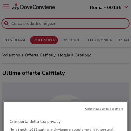
Roma - 00135
IN EVIDENZA
IPER E SUPER
DISCOUNT
ELETTRONICA
ESTAT
Volantino e Offerte Caffitaly: sfoglia il Catalogo
Ultime offerte Caffitaly
Continua senza accettare
Ci importa della tua privacy
Noi e i nostri
1012
partner archiviamo e accediamo ai dati personali,