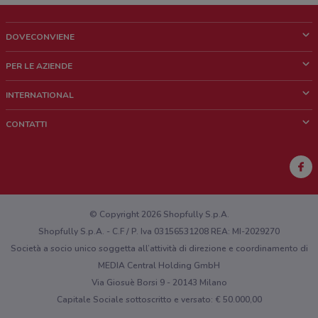
DOVECONVIENE
Cos'è DoveConviene
PER LE AZIENDE
Chi siamo
Cosa facciamo
INTERNATIONAL
News e media
Richieste commerciali e marketing
Brazil
CONTATTI
Lavora con noi
Mexico
Segnalazione punto vendita
France
Segnalazione Volantino
Australia
Hai un malfunzionamento sul web o sull'app?
New Zealand
© Copyright 2026 Shopfully S.p.A.
Shopfully S.p.A. - C.F / P. Iva 03156531208 REA: MI-2029270
Società a socio unico soggetta all’attività di direzione e coordinamento di
MEDIA Central Holding GmbH
Via Giosuè Borsi 9 - 20143 Milano
Capitale Sociale sottoscritto e versato: € 50.000,00