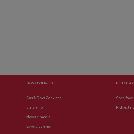
DOVECONVIENE
PER LE A
Cos'è DoveConviene
Cosa facc
Chi siamo
Richieste 
News e media
Lavora con noi