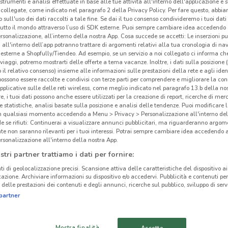
 strumenti e analisi effettuate in base alle tue attività all'interno dell'applicazione e 
collegate, come indicato nel paragrafo 2 della Privacy Policy. Per fare questo, abbi
 sull'uso dei dati raccolti a tale fine. Se dai il tuo consenso condivideremo i tuoi dati
tutto il mondo attraverso l’uso di SDK esterne. Puoi sempre cambiare idea accedend
rsonalizzazione, all’interno della nostra App. Cosa succede se accetti: Le inserzioni pu
i all'interno dell’app potranno trattare di argomenti relativi alla tua cronologia di na
ato volantini nella tua zona. Riprova più tardi.
esterne a Shopfully/Tiendeo. Ad esempio, se un servizio a noi collegato ci informa ch
i viaggi, potremo mostrarti delle offerte a tema vacanze. Inoltre, i dati sulla posizione 
o il relativo consenso) insieme alle informazioni sulle prestazioni della rete e agli ident
 possono essere raccolte e condivisi con terze parti per comprendere e migliorare la conn
pplicative sulle delle reti wireless, come meglio indicato nel paragrafo 13.b della no
re, i tuoi dati possono anche essere utilizzati per la creazione di report, ricerche di mer
 e statistiche, analisi basate sulla posizione e analisi delle tendenze. Puoi modificare l
in qualsiasi momento accedendo a Menu > Privacy > Personalizzazione all'interno del
 se rifiuti: Continuerai a visualizzare annunci pubblicitari, ma riguarderanno argome
cinanze
te non saranno rilevanti per i tuoi interessi. Potrai sempre cambiare idea accedendo
rsonalizzazione all'interno della nostra App.
CAFFITALY
CAFFITALY CIAMPINO
stri partner trattiamo i dati per fornire:
MONTEROTONDO
ti di geolocalizzazione precisi. Scansione attiva delle caratteristiche del dispositivo ai 
icazione. Archiviare informazioni su dispositivo e/o accedervi. Pubblicità e contenuti per
Caf
delle prestazioni dei contenuti e degli annunci, ricerche sul pubblico, sviluppo di servi
CAFFITALY TIVOLI
CAFFITALY OSTIA
partner
Nei 
del c
CAFFITALY ARICCIA
CAFFITALY
Mostra finalità
Accetto