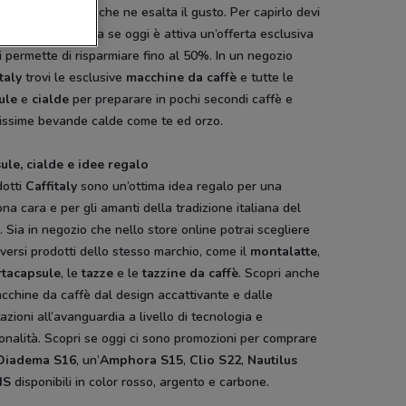
stema innovativo che ne esalta il gusto. Per capirlo devi
provarlo. Consulta se oggi è attiva un’offerta esclusiva
i permette di risparmiare fino al 50%. In un negozio
taly
trovi le esclusive
macchine da caffè
e tutte le
ule
e
cialde
per preparare in pochi secondi caffè e
issime bevande calde come te ed orzo.
ule, cialde e idee regalo
dotti
Caffitaly
sono un’ottima idea regalo per una
na cara e per gli amanti della tradizione italiana del
. Sia in negozio che nello store online potrai scegliere
iversi prodotti dello stesso marchio, come il
montalatte
,
rtacapsule
, le
tazze
e le
tazzine da caffè
. Scopri anche
cchine da caffè dal design accattivante e dalle
azioni all’avanguardia a livello di tecnologia e
onalità. Scopri se oggi ci sono promozioni per comprare
Diadema S16
, un’
Amphora S15
,
Clio S22
,
Nautilus
HS
disponibili in color rosso, argento e carbone.