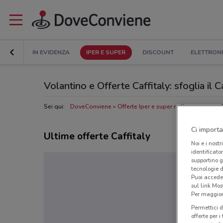
IN EVIDENZA
IPER E SUPER
DISCOUNT
ELETTRON
Volantino e Offerte Caffitaly: sfoglia il 
Sei qui:
DoveConviene
Offerte Iper e super nelle vicinanze
Ci importa
Ultime offerte Caffitaly
Noi e i nostr
identificato
supportino g
tecnologie d
Puoi accede
sul link Mos
Per maggiori
Permettici d
offerte per 