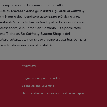
 comprare capsule e macchine da caffè
ulta su
Doveconviene
gli indirizzi e gli orari di
Caffitaly
em Shop
o del rivenditore autorizzato più vicino a te.
centro di
Milano
lo trovi in Via Lupetta 12, vicino Piazza
Alessandro, e in Corso San Gottardo 19 a pochi metri
orta Ticinese. Se
Caffitaly System Shop
o del
ditore autorizzato non si trova vicino a casa tua,
compra
ne
in totale sicurezza e affidabilità.
CONTATTI
Segnalazione punto vendita
Segnalazione Volantino
Hai un malfunzionamento sul web o sull'app?