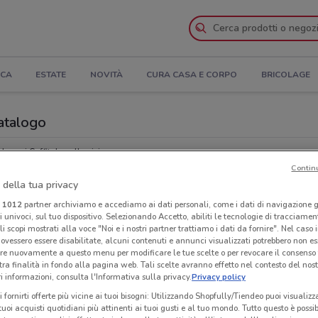
ICA
ESTATE
NOVITÀ
CURA CASA E CORPO
BRICOLAGE
Catalogo
Negozi Caffitaly nelle vicinanze
Contin
 della tua privacy
Neg
i
1012
partner archiviamo e accediamo ai dati personali, come i dati di navigazione g
ri univoci, sul tuo dispositivo. Selezionando Accetto, abiliti le tecnologie di tracciame
li scopi mostrati alla voce "Noi e i nostri partner trattiamo i dati da fornire". Nel caso 
ovessero essere disabilitate, alcuni contenuti e annunci visualizzati potrebbero non ess
re nuovamente a questo menu per modificare le tue scelte o per revocare il consenso
tra finalità in fondo alla pagina web. Tali scelte avranno effetto nel contesto del nost
 informazioni, consulta l'Informativa sulla privacy.
Privacy policy
i fornirti offerte più vicine ai tuoi bisogni: Utilizzando Shopfully/Tiendeo puoi visualizz
i tuoi acquisti quotidiani più attinenti ai tuoi gusti e al tuo mondo. Tutto questo è possi