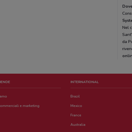
Dove
Cons
Syst
Nel 
Sant'
da P
riven
onli
ZIENDE
INTERNATIONAL
iamo
Brazil
commerciali e marketing
Mexico
France
Australia