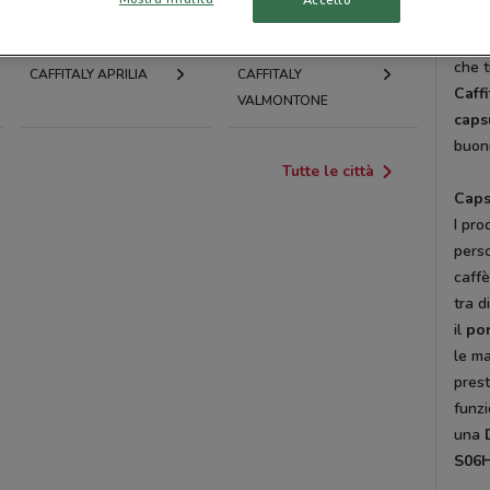
un si
BRACCIANO
solo 
che t
CAFFITALY APRILIA
CAFFITALY
Caffi
VALMONTONE
caps
buon
Tutte le città
Caps
I pro
perso
caffè
tra d
il
po
le ma
prest
funzi
una
S06