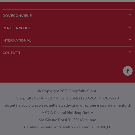
DOVECONVIENE
Cos'è DoveConviene
PER LE AZIENDE
Chi siamo
Cosa facciamo
INTERNATIONAL
News e media
Richieste commerciali e marketing
Brazil
CONTATTI
Lavora con noi
Mexico
Segnalazione punto vendita
France
Segnalazione Volantino
Australia
Hai un malfunzionamento sul web o sull'app?
New Zealand
© Copyright 2026 Shopfully S.p.A.
Shopfully S.p.A. - C.F / P. Iva 03156531208 REA: MI-2029270
Società a socio unico soggetta all’attività di direzione e coordinamento di
MEDIA Central Holding GmbH
Via Giosuè Borsi 9 - 20143 Milano
Capitale Sociale sottoscritto e versato: € 50.000,00