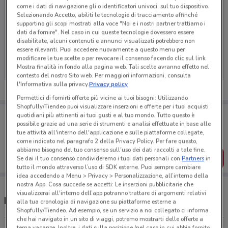
come i dati di navigazione gli o identificatori univoci, sul tuo dispositivo.
Selezionando Accetto, abiliti le tecnologie di tracciamento affinché
supportino gli scopi mostrati alla voce "Noi e i nostri partner trattiamo i
dati da fornire". Nel caso in cui queste tecnologie dovessero essere
Ci dispiace, al momento non abbiamo pubblicato
disabilitate, alcuni contenuti e annunci visualizzati potrebbero non
essere rilevanti. Puoi accedere nuovamente a questo menu per
volantini nella tua zona. Riprova più tardi.
modificare le tue scelte o per revocare il consenso facendo clic sul link
Mostra finalità in fondo alla pagina web. Tali scelte avranno effetto nel
contesto del nostro Sito web. Per maggiori informazioni, consulta
l'Informativa sulla privacy.
Privacy policy
Permettici di fornirti offerte più vicine ai tuoi bisogni: Utilizzando
Shopfully/Tiendeo puoi visualizzare inserzioni e offerte per i tuoi acquisti
Porta DoveConviene sempre con te!
quotidiani più attinenti ai tuoi gusti e al tuo mondo. Tutto questo è
Puoi trovare le migliori offerte dei negozi vicino a te,
possibile grazie ad una serie di strumenti e analisi effettuate in base alle
salvarle e creare la tua lista del risparmio, comodamente
tue attività all'interno dell'applicazione e sulle piattaforme collegate,
dal tuo cellulare.
come indicato nel paragrafo 2 della Privacy Policy. Per fare questo,
abbiamo bisogno del tuo consenso sull'uso dei dati raccolti a tale fine.
SCARICA L’APP
Se dai il tuo consenso condivideremo i tuoi dati personali con
Partners
in
tutto il mondo attraverso l’uso di SDK esterne. Puoi sempre cambiare
idea accedendo a Menu > Privacy > Personalizzazione, all’interno della
nostra App. Cosa succede se accetti: Le inserzioni pubblicitarie che
visualizzerai all'interno dell’app potranno trattare di argomenti relativi
Negozi Caffitaly nelle vicinanze
alla tua cronologia di navigazione su piattaforme esterne a
Shopfully/Tiendeo. Ad esempio, se un servizio a noi collegato ci informa
che hai navigato in un sito di viaggi, potremo mostrarti delle offerte a
tema vacanze. Inoltre, i dati sulla posizione (nel caso in cui abbia fornito