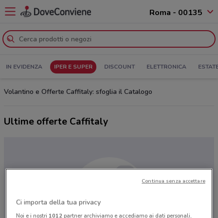
Roma - 00135
IN EVIDENZA
IPER E SUPER
DISCOUNT
ELETTRONICA
ESTAT
Volantino e Offerte Caffitaly: sfoglia il Catalogo
Ultime offerte Caffitaly
Continua senza accettare
Ci importa della tua privacy
Noi e i nostri
1012
partner archiviamo e accediamo ai dati personali,