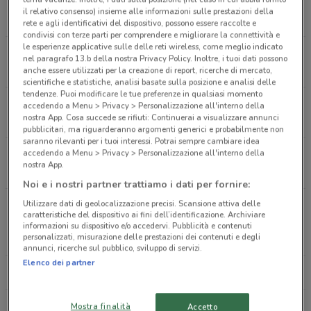
Via Ugo De Carolis 80 Roma
il relativo consenso) insieme alle informazioni sulle prestazioni della
2.4 km
rete e agli identificativi del dispositivo, possono essere raccolte e
condivisi con terze parti per comprendere e migliorare la connettività e
le esperienze applicative sulle delle reti wireless, come meglio indicato
Via Tolemaide 14 - Traversa Via Candia Roma
nel paragrafo 13.b della nostra Privacy Policy. Inoltre, i tuoi dati possono
2.7 km
anche essere utilizzati per la creazione di report, ricerche di mercato,
scientifiche e statistiche, analisi basate sulla posizione e analisi delle
tendenze. Puoi modificare le tue preferenze in qualsiasi momento
Viale Degli Ammiragli 74 Roma
accedendo a Menu > Privacy > Personalizzazione all'interno della
nostra App. Cosa succede se rifiuti: Continuerai a visualizzare annunci
3.2 km
pubblicitari, ma riguarderanno argomenti generici e probabilmente non
saranno rilevanti per i tuoi interessi. Potrai sempre cambiare idea
accedendo a Menu > Privacy > Personalizzazione all'interno della
Via Dei Prefetti 36 Roma
nostra App.
3.7 km
Noi e i nostri partner trattiamo i dati per fornire:
Utilizzare dati di geolocalizzazione precisi. Scansione attiva delle
Viale Regina Margherita 18, Quartiere Parioli
caratteristiche del dispositivo ai fini dell’identificazione. Archiviare
Roma
informazioni su dispositivo e/o accedervi. Pubblicità e contenuti
personalizzati, misurazione delle prestazioni dei contenuti e degli
3.9 km
annunci, ricerche sul pubblico, sviluppo di servizi.
Elenco dei partner
Tutti i negozi Caffitaly
Mostra finalità
Accetto