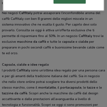
Caffitaly, offerte e negozi
Nei negozi
Caffitaly
potrai assaporare l’inconfondibile aroma del
caffè Caffitaly con ben 8 grammi delle migliori miscele in un
sistema innovativo che ne esalta il gusto. Per capirlo devi solo
provarlo. Consulta se oggi è attiva un’offerta esclusiva che ti
permette di risparmiare fino al 50%. In un negozio
Caffitaly
trovi le
esclusive
macchine da caffè
e tutte le
capsule
e
cialde
per
preparare in pochi secondi caffè e buonissime bevande calde come
te ed orzo.
Capsule, cialde e idee regalo
I prodotti
Caffitaly
sono un’ottima idea regalo per una persona cara
e per gli amanti della tradizione italiana del caffè. Sia in negozio
che nello store online potrai scegliere tra diversi prodotti dello
stesso marchio, come il
montalatte
, il
portacapsule
, le
tazze
e le
tazzine da caffè
. Scopri anche le macchine da caffè dal design
accattivante e dalle prestazioni all’avanguardia a livello di
tecnologia e funzionalità. Scopri se oggi ci sono promozioni per