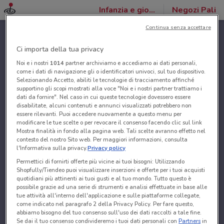
Infanzia e giochi
Negozi Pali
Continua senza accettare
Ci importa della tua privacy
Noi e i nostri
1014
partner archiviamo e accediamo ai dati personali,
come i dati di navigazione gli o identificatori univoci, sul tuo dispositivo.
Selezionando Accetto, abiliti le tecnologie di tracciamento affinché
supportino gli scopi mostrati alla voce "Noi e i nostri partner trattiamo i
dati da fornire". Nel caso in cui queste tecnologie dovessero essere
disabilitate, alcuni contenuti e annunci visualizzati potrebbero non
essere rilevanti. Puoi accedere nuovamente a questo menu per
modificare le tue scelte o per revocare il consenso facendo clic sul link
Mostra finalità in fondo alla pagina web. Tali scelte avranno effetto nel
contesto del nostro Sito web. Per maggiori informazioni, consulta
l'Informativa sulla privacy.
Privacy policy
Permettici di fornirti offerte più vicine ai tuoi bisogni: Utilizzando
Shopfully/Tiendeo puoi visualizzare inserzioni e offerte per i tuoi acquisti
quotidiani più attinenti ai tuoi gusti e al tuo mondo. Tutto questo è
possibile grazie ad una serie di strumenti e analisi effettuate in base alle
tue attività all'interno dell'applicazione e sulle piattaforme collegate,
come indicato nel paragrafo 2 della Privacy Policy. Per fare questo,
abbiamo bisogno del tuo consenso sull'uso dei dati raccolti a tale fine.
Se dai il tuo consenso condivideremo i tuoi dati personali con
Partners
in