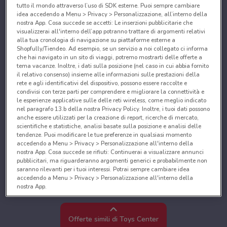
tutto il mondo attraverso l’uso di SDK esterne. Puoi sempre cambiare
idea accedendo a Menu > Privacy > Personalizzazione, all’interno della
nostra App. Cosa succede se accetti: Le inserzioni pubblicitarie che
visualizzerai all'interno dell’app potranno trattare di argomenti relativi
alla tua cronologia di navigazione su piattaforme esterne a
Shopfully/Tiendeo. Ad esempio, se un servizio a noi collegato ci informa
che hai navigato in un sito di viaggi, potremo mostrarti delle offerte a
tema vacanze. Inoltre, i dati sulla posizione (nel caso in cui abbia fornito
il relativo consenso) insieme alle informazioni sulle prestazioni della
rete e agli identificativi del dispositivo, possono essere raccolte e
condivisi con terze parti per comprendere e migliorare la connettività e
le esperienze applicative sulle delle reti wireless, come meglio indicato
nel paragrafo 13.b della nostra Privacy Policy. Inoltre, i tuoi dati possono
anche essere utilizzati per la creazione di report, ricerche di mercato,
scientifiche e statistiche, analisi basate sulla posizione e analisi delle
tendenze. Puoi modificare le tue preferenze in qualsiasi momento
accedendo a Menu > Privacy > Personalizzazione all'interno della
nostra App. Cosa succede se rifiuti: Continuerai a visualizzare annunci
pubblicitari, ma riguarderanno argomenti generici e probabilmente non
saranno rilevanti per i tuoi interessi. Potrai sempre cambiare idea
accedendo a Menu > Privacy > Personalizzazione all'interno della
nostra App.
Noi e i nostri partner trattiamo i dati per fornire:
Utilizzare dati di geolocalizzazione precisi. Scansione attiva delle
Offerte simili di Toys Center
caratteristiche del dispositivo ai fini dell’identificazione. Archiviare