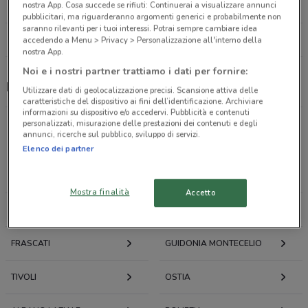
nostra App. Cosa succede se rifiuti: Continuerai a visualizzare annunci
11.5 km
pubblicitari, ma riguarderanno argomenti generici e probabilmente non
saranno rilevanti per i tuoi interessi. Potrai sempre cambiare idea
Tutti i negozi Mondo Baby
accedendo a Menu > Privacy > Personalizzazione all'interno della
nostra App.
Noi e i nostri partner trattiamo i dati per fornire:
Mondo Baby, offerte e negozi
Utilizzare dati di geolocalizzazione precisi. Scansione attiva delle
caratteristiche del dispositivo ai fini dell’identificazione. Archiviare
informazioni su dispositivo e/o accedervi. Pubblicità e contenuti
personalizzati, misurazione delle prestazioni dei contenuti e degli
annunci, ricerche sul pubblico, sviluppo di servizi.
Offerte volantini e cataloghi per città nelle vicinanze
Elenco dei partner
ROMA
FIUMICINO
Mostra finalità
Accetto
MONTEROTONDO
CIAMPINO
FRASCATI
GUIDONIA MONTECELIO
TIVOLI
OSTIA