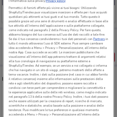
l'Informativa sulla privacy.
Privacy policy
Permettici di fornirti offerte più vicine ai tuoi bisogni: Utilizzando
Mondo Baby
Shopfully/Tiendeo puoi visualizzare inserzioni e offerte per i tuoi acquisti
quotidiani più attinenti ai tuoi gusti e al tuo mondo. Tutto questo è
Scade il 19/08
11.5 km
possibile grazie ad una serie di strumenti e analisi effettuate in base alle
tue attività all'interno dell'applicazione e sulle piattaforme collegate,
come indicato nel paragrafo 2 della Privacy Policy. Per fare questo,
Porta DoveConviene sempre con te!
abbiamo bisogno del tuo consenso sull'uso dei dati raccolti a tale fine.
Se dai il tuo consenso condivideremo i tuoi dati personali con
Partners
in
Puoi trovare le migliori offerte dei negozi vicino a te,
salvarle e creare la tua lista del risparmio, comodamente
tutto il mondo attraverso l’uso di SDK esterne. Puoi sempre cambiare
dal tuo cellulare.
idea accedendo a Menu > Privacy > Personalizzazione, all’interno della
nostra App. Cosa succede se accetti: Le inserzioni pubblicitarie che
SCARICA L’APP
visualizzerai all'interno dell’app potranno trattare di argomenti relativi
alla tua cronologia di navigazione su piattaforme esterne a
Shopfully/Tiendeo. Ad esempio, se un servizio a noi collegato ci informa
che hai navigato in un sito di viaggi, potremo mostrarti delle offerte a
tema vacanze. Inoltre, i dati sulla posizione (nel caso in cui abbia fornito
Negozi Mondo Baby nelle vicinanze
il relativo consenso) insieme alle informazioni sulle prestazioni della
rete e agli identificativi del dispositivo, possono essere raccolte e
condivisi con terze parti per comprendere e migliorare la connettività e
le esperienze applicative sulle delle reti wireless, come meglio indicato
Viale Palmiro Togliatti, 485 Roma
nel paragrafo 13.b della nostra Privacy Policy. Inoltre, i tuoi dati possono
11.5 km
anche essere utilizzati per la creazione di report, ricerche di mercato,
scientifiche e statistiche, analisi basate sulla posizione e analisi delle
tendenze. Puoi modificare le tue preferenze in qualsiasi momento
SS 113KM 309 (EX MODA ITALIA) Partinico
accedendo a Menu > Privacy > Personalizzazione all'interno della