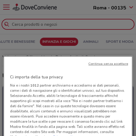
Roma - 00135
ALUTE E BENESSERE
INFANZIA E GIOCHI
ANIMALI
SPORT E MODA
Volantino e Offerte Mondo Baby: sfoglia il Catalogo
Continua senza accettare
Ultime offerte del volantino Mondo Baby
Ci importa della tua privacy
Noi e i nostri
1012
partner archiviamo e accediamo ai dati personali,
come i dati di navigazione gli o identificatori univoci, sul tuo dispositivo.
Selezionando Accetto, abiliti le tecnologie di tracciamento affinché
supportino gli scopi mostrati alla voce "Noi e i nostri partner trattiamo i
dati da fornire". Nel caso in cui queste tecnologie dovessero essere
disabilitate, alcuni contenuti e annunci visualizzati potrebbero non
essere rilevanti. Puoi accedere nuovamente a questo menu per
modificare le tue scelte o per revocare il consenso facendo clic sul link
Mostra finalità in fondo alla pagina web. Tali scelte avranno effetto nel
contesto del nostro Sito web. Per maggiori informazioni, consulta