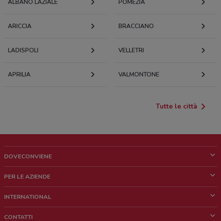
ALBANO LAZIALE
POMEZIA
ARICCIA
BRACCIANO
LADISPOLI
VELLETRI
APRILIA
VALMONTONE
Tutte le città
DOVECONVIENE
Cos'è DoveConviene
PER LE AZIENDE
Chi siamo
Cosa facciamo
INTERNATIONAL
News e media
Richieste commerciali e marketing
Brazil
CONTATTI
Lavora con noi