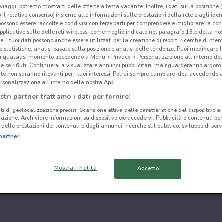
i viaggi, potremo mostrarti delle offerte a tema vacanze. Inoltre, i dati sulla posizione 
o il relativo consenso) insieme alle informazioni sulle prestazioni della rete e agli ident
 possono essere raccolte e condivisi con terze parti per comprendere e migliorare la conn
pplicative sulle delle reti wireless, come meglio indicato nel paragrafo 13.b della no
re, i tuoi dati possono anche essere utilizzati per la creazione di report, ricerche di mer
 e statistiche, analisi basate sulla posizione e analisi delle tendenze. Puoi modificare l
in qualsiasi momento accedendo a Menu > Privacy > Personalizzazione all'interno del
 se rifiuti: Continuerai a visualizzare annunci pubblicitari, ma riguarderanno argome
te non saranno rilevanti per i tuoi interessi. Potrai sempre cambiare idea accedendo
rsonalizzazione all'interno della nostra App.
stri partner trattiamo i dati per fornire:
ti di geolocalizzazione precisi. Scansione attiva delle caratteristiche del dispositivo ai 
icazione. Archiviare informazioni su dispositivo e/o accedervi. Pubblicità e contenuti per
delle prestazioni dei contenuti e degli annunci, ricerche sul pubblico, sviluppo di servi
partner
Mostra finalità
Accetto