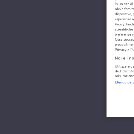
in un sito d
abbia fornit
dispositivo,
esperienze a
Policy. Inolt
scientifiche
preferenze 
Cosa succede
probabilmen
Privacy > Pe
Noi e i no
Utilizzare da
dell’identif
misurazione 
Elenco dei 