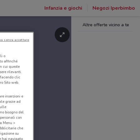
Infanzia e giochi
Negozi Iperbimbo
Altre offerte vicino a te
ua senza accettare
li o
nto affinché
in cui queste
ere rilevanti.
 facendo clic
ro Sito web.
are inserzioni e
bile grazie ad
sulle
amo bisogno del
 personali con
o a Menu >
bblicitarie che
vigazione su
e hai navigato