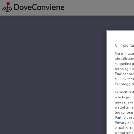
Ci importa
Noi e i nostr
identificato
supportino g
tecnologie d
Puoi accede
sul link Mos
Per maggiori
Permettici d
offerte per 
una serie di
piattaforme 
tuo consenso
Partners
in 
Privacy > Pe
visualizzera
piattaforme 