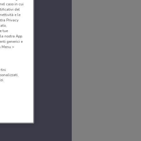
(nel caso in cui
ificativi del
ettività e le
stra Privacy
cato,
e tue
la nostra App.
nti generici e
 a Menu >
fini
sonalizzati,
zi.