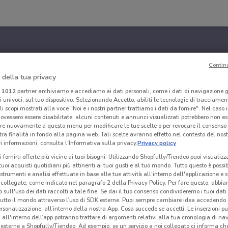
Contin
 della tua privacy
i
1012
partner archiviamo e accediamo ai dati personali, come i dati di navigazione g
ri univoci, sul tuo dispositivo. Selezionando Accetto, abiliti le tecnologie di tracciame
li scopi mostrati alla voce "Noi e i nostri partner trattiamo i dati da fornire". Nel caso 
ovessero essere disabilitate, alcuni contenuti e annunci visualizzati potrebbero non ess
re nuovamente a questo menu per modificare le tue scelte o per revocare il consenso
tra finalità in fondo alla pagina web. Tali scelte avranno effetto nel contesto del nost
 informazioni, consulta l'Informativa sulla privacy.
Privacy policy
i fornirti offerte più vicine ai tuoi bisogni: Utilizzando Shopfully/Tiendeo puoi visualizz
i tuoi acquisti quotidiani più attinenti ai tuoi gusti e al tuo mondo. Tutto questo è possi
 strumenti e analisi effettuate in base alle tue attività all'interno dell'applicazione e 
collegate, come indicato nel paragrafo 2 della Privacy Policy. Per fare questo, abbi
 sull'uso dei dati raccolti a tale fine. Se dai il tuo consenso condivideremo i tuoi dati
tutto il mondo attraverso l’uso di SDK esterne. Puoi sempre cambiare idea accedend
rsonalizzazione, all’interno della nostra App. Cosa succede se accetti: Le inserzioni pu
i all'interno dell’app potranno trattare di argomenti relativi alla tua cronologia di na
esterne a Shopfully/Tiendeo. Ad esempio, se un servizio a noi collegato ci informa ch