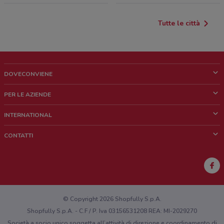
Tutte le città
DOVECONVIENE
Cos'è DoveConviene
PER LE AZIENDE
Chi siamo
Cosa facciamo
INTERNATIONAL
News e media
Richieste commerciali e marketing
Brazil
CONTATTI
Lavora con noi
Mexico
Segnalazione punto vendita
France
Segnalazione Volantino
Australia
Hai un malfunzionamento sul web o sull'app?
New Zealand
© Copyright 2026 Shopfully S.p.A.
Shopfully S.p.A. - C.F / P. Iva 03156531208 REA: MI-2029270
Società a socio unico soggetta all’attività di direzione e coordinamento di