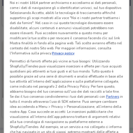
Noi e i nostri
1014
partner archiviamo e accediamo ai dati personali,
come i dati di navigazione gli o identificatori univoci, sul tuo dispositivo.
Giokids
Selezionando Accetto, abiliti le tecnologie di tracciamento affinché
supportino gli scopi mostrati alla voce "Noi e i nostri partner trattiamo i
Scade il 18/08
15.5 km
dati da fornire". Nel caso in cui queste tecnologie dovessero essere
disabilitate, alcuni contenuti e annunci visualizzati potrebbero non
essere rilevanti. Puoi accedere nuovamente a questo menu per
modificare le tue scelte o per revocare il consenso facendo clic sul link
Mostra finalità in fondo alla pagina web. Tali scelte avranno effetto nel
contesto del nostro Sito web. Per maggiori informazioni, consulta
l'Informativa sulla privacy.
Privacy policy
Permettici di fornirti offerte più vicine ai tuoi bisogni: Utilizzando
Shopfully/Tiendeo puoi visualizzare inserzioni e offerte per i tuoi acquisti
quotidiani più attinenti ai tuoi gusti e al tuo mondo. Tutto questo è
possibile grazie ad una serie di strumenti e analisi effettuate in base alle
tue attività all'interno dell'applicazione e sulle piattaforme collegate,
come indicato nel paragrafo 2 della Privacy Policy. Per fare questo,
abbiamo bisogno del tuo consenso sull'uso dei dati raccolti a tale fine.
-5 GIORNI
Se dai il tuo consenso condivideremo i tuoi dati personali con
Partners
in
tutto il mondo attraverso l’uso di SDK esterne. Puoi sempre cambiare
Giokids
idea accedendo a Menu > Privacy > Personalizzazione, all’interno della
nostra App. Cosa succede se accetti: Le inserzioni pubblicitarie che
Scade venerdì
15.5 km
visualizzerai all'interno dell’app potranno trattare di argomenti relativi
alla tua cronologia di navigazione su piattaforme esterne a
Shopfully/Tiendeo. Ad esempio, se un servizio a noi collegato ci informa
che hai navigato in un sito di viaggi, potremo mostrarti delle offerte a