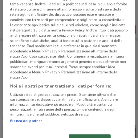
Porta DoveConviene sempre con te!
tema vacanze. Inoltre, i dati sulla posizione (nel caso in cui abbia fornito
Puoi trovare le migliori offerte dei negozi vicino a te,
il relativo consenso) insieme alle informazioni sulle prestazioni della
salvarle e creare la tua lista del risparmio, comodamente
rete e agli identificativi del dispositivo, possono essere raccolte e
dal tuo cellulare.
condivisi con terze parti per comprendere e migliorare la connettività e
le esperienze applicative sulle delle reti wireless, come meglio indicato
SCARICA L’APP
nel paragrafo 13.b della nostra Privacy Policy. Inoltre, i tuoi dati possono
anche essere utilizzati per la creazione di report, ricerche di mercato,
scientifiche e statistiche, analisi basate sulla posizione e analisi delle
tendenze. Puoi modificare le tue preferenze in qualsiasi momento
accedendo a Menu > Privacy > Personalizzazione all'interno della
Negozi Giokids nelle vicinanze
nostra App. Cosa succede se rifiuti: Continuerai a visualizzare annunci
pubblicitari, ma riguarderanno argomenti generici e probabilmente non
saranno rilevanti per i tuoi interessi. Potrai sempre cambiare idea
accedendo a Menu > Privacy > Personalizzazione all'interno della
Via Bernardino Alimena 58 Roma
nostra App.
15.5 km
Noi e i nostri partner trattiamo i dati per fornire:
Utilizzare dati di geolocalizzazione precisi. Scansione attiva delle
Tutti i negozi Giokids
caratteristiche del dispositivo ai fini dell’identificazione. Archiviare
informazioni su dispositivo e/o accedervi. Pubblicità e contenuti
personalizzati, misurazione delle prestazioni dei contenuti e degli
annunci, ricerche sul pubblico, sviluppo di servizi.
Altri volantini nelle vicinanze
Elenco dei partner