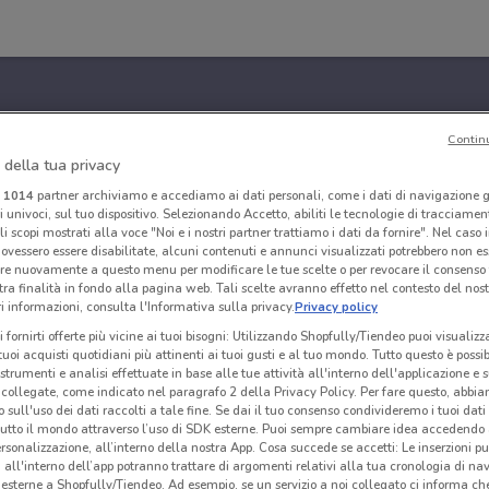
Contin
 della tua privacy
i
1014
partner archiviamo e accediamo ai dati personali, come i dati di navigazione g
ri univoci, sul tuo dispositivo. Selezionando Accetto, abiliti le tecnologie di tracciame
li scopi mostrati alla voce "Noi e i nostri partner trattiamo i dati da fornire". Nel caso 
ovessero essere disabilitate, alcuni contenuti e annunci visualizzati potrebbero non ess
re nuovamente a questo menu per modificare le tue scelte o per revocare il consenso
tra finalità in fondo alla pagina web. Tali scelte avranno effetto nel contesto del nost
 informazioni, consulta l'Informativa sulla privacy.
Privacy policy
i fornirti offerte più vicine ai tuoi bisogni: Utilizzando Shopfully/Tiendeo puoi visualizz
i tuoi acquisti quotidiani più attinenti ai tuoi gusti e al tuo mondo. Tutto questo è possi
 strumenti e analisi effettuate in base alle tue attività all'interno dell'applicazione e 
collegate, come indicato nel paragrafo 2 della Privacy Policy. Per fare questo, abbi
 sull'uso dei dati raccolti a tale fine. Se dai il tuo consenso condivideremo i tuoi dati
tutto il mondo attraverso l’uso di SDK esterne. Puoi sempre cambiare idea accedend
rsonalizzazione, all’interno della nostra App. Cosa succede se accetti: Le inserzioni pu
i all'interno dell’app potranno trattare di argomenti relativi alla tua cronologia di na
esterne a Shopfully/Tiendeo. Ad esempio, se un servizio a noi collegato ci informa ch