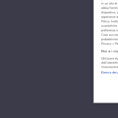
in un sito d
abbia fornit
dispositivo,
esperienze a
Policy. Inolt
scientifiche
preferenze 
Cosa succede
probabilmen
Privacy > Pe
Noi e i no
Utilizzare da
dell’identif
misurazione 
Elenco dei 