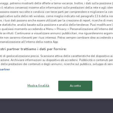
i viaggi, potremo mostrarti delle offerte a tema vacanze. Inoltre, i dati sulla posizione 
o il relativo consenso) insieme alle informazioni sulle prestazioni della rete e agli ident
 possono essere raccolte e condivisi con terze parti per comprendere e migliorare la conn
pplicative sulle delle reti wireless, come meglio indicato nel paragrafo 13.b della no
re, i tuoi dati possono anche essere utilizzati per la creazione di report, ricerche di mer
 e statistiche, analisi basate sulla posizione e analisi delle tendenze. Puoi modificare l
in qualsiasi momento accedendo a Menu > Privacy > Personalizzazione all'interno del
 se rifiuti: Continuerai a visualizzare annunci pubblicitari, ma riguarderanno argome
te non saranno rilevanti per i tuoi interessi. Potrai sempre cambiare idea accedendo
rsonalizzazione all'interno della nostra App.
stri partner trattiamo i dati per fornire:
ti di geolocalizzazione precisi. Scansione attiva delle caratteristiche del dispositivo ai 
icazione. Archiviare informazioni su dispositivo e/o accedervi. Pubblicità e contenuti per
delle prestazioni dei contenuti e degli annunci, ricerche sul pubblico, sviluppo di servi
partner
Mostra finalità
Accetto