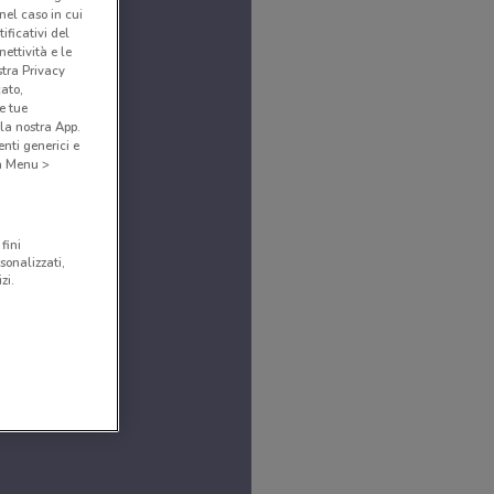
(nel caso in cui
ificativi del
ettività e le
stra Privacy
cato,
e tue
la nostra App.
nti generici e
 a Menu >
fini
sonalizzati,
zi.