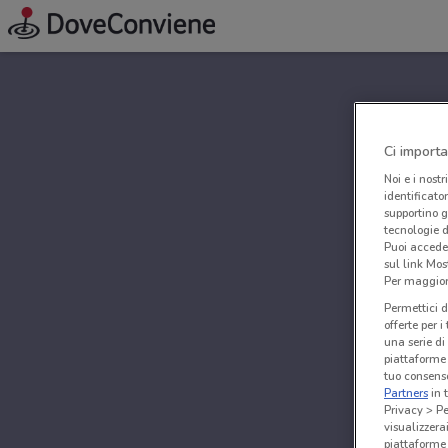
Ci importa
Noi e i nostr
identificato
supportino g
tecnologie d
Puoi accede
sul link Mos
Per maggiori
Permettici d
offerte per 
una serie di
piattaforme 
tuo consenso
Partners
in 
Privacy > Pe
visualizzera
piattaforme 