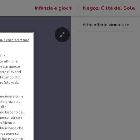
Infanzia e giochi
Negozi Città del Sole
Altre offerte vicino a te
ua senza accettare
li o
nto affinché
in cui queste
ere rilevanti.
 facendo clic
ro Sito web.
are inserzioni e
bile grazie ad
sulle
amo bisogno del
 personali con
o a Menu >
bblicitarie che
vigazione su
e hai navigato