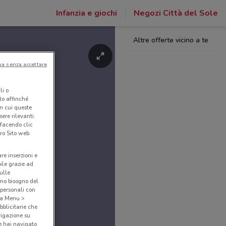
Infanzia e giochi
Negozi Città del Sole
Altre offerte vicino a te
ua senza accettare
li o
nto affinché
in cui queste
ere rilevanti.
 facendo clic
ro Sito web.
are inserzioni e
bile grazie ad
sulle
amo bisogno del
 personali con
o a Menu >
bblicitarie che
vigazione su
e hai navigato