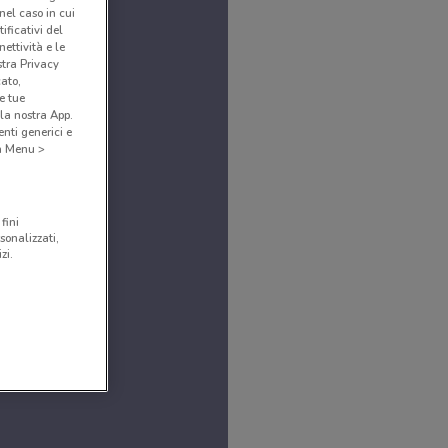
(nel caso in cui
ificativi del
ettività e le
stra Privacy
cato,
e tue
la nostra App.
nti generici e
 a Menu >
fini
sonalizzati,
zi.