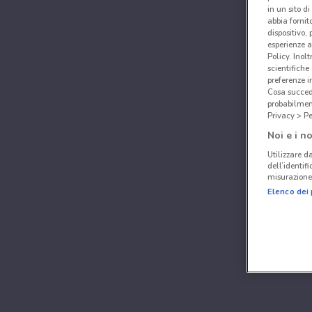
in un sito d
abbia fornit
dispositivo,
esperienze a
Policy. Inolt
scientifiche
preferenze 
Cosa succede
probabilmen
Privacy > Pe
Noi e i no
Utilizzare da
dell’identif
misurazione 
Elenco dei 