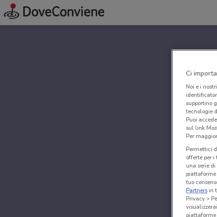
Ci importa
Noi e i nostr
identificato
supportino g
tecnologie d
Puoi accede
sul link Mos
Per maggiori
Permettici d
offerte per 
una serie di
piattaforme 
tuo consenso
Partners
in 
Privacy > Pe
visualizzera
piattaforme 