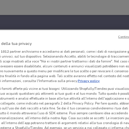
Contin
 della tua privacy
i
1012
partner archiviamo e accediamo ai dati personali, come i dati di navigazione g
ri univoci, sul tuo dispositivo. Selezionando Accetto, abiliti le tecnologie di tracciame
li scopi mostrati alla voce "Noi e i nostri partner trattiamo i dati da fornire". Nel caso 
ovessero essere disabilitate, alcuni contenuti e annunci visualizzati potrebbero non ess
re nuovamente a questo menu per modificare le tue scelte o per revocare il consenso
tra finalità in fondo alla pagina web. Tali scelte avranno effetto nel contesto del nost
 informazioni, consulta l'Informativa sulla privacy.
Privacy policy
i fornirti offerte più vicine ai tuoi bisogni: Utilizzando Shopfully/Tiendeo puoi visualizz
i tuoi acquisti quotidiani più attinenti ai tuoi gusti e al tuo mondo. Tutto questo è possi
 strumenti e analisi effettuate in base alle tue attività all'interno dell'applicazione e 
collegate, come indicato nel paragrafo 2 della Privacy Policy. Per fare questo, abbi
 sull'uso dei dati raccolti a tale fine. Se dai il tuo consenso condivideremo i tuoi dati
tutto il mondo attraverso l’uso di SDK esterne. Puoi sempre cambiare idea accedend
rsonalizzazione, all’interno della nostra App. Cosa succede se accetti: Le inserzioni pu
i all'interno dell’app potranno trattare di argomenti relativi alla tua cronologia di na
esterne a Shopfully/Tiendeo. Ad esempio, se un servizio a noi collegato ci informa ch