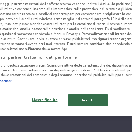
i viaggi, potremo mostrarti delle offerte a tema vacanze. Inoltre, i dati sulla posizione 
o il relativo consenso) insieme alle informazioni sulle prestazioni della rete e agli ident
 possono essere raccolte e condivisi con terze parti per comprendere e migliorare la conn
pplicative sulle delle reti wireless, come meglio indicato nel paragrafo 13.b della no
re, i tuoi dati possono anche essere utilizzati per la creazione di report, ricerche di mer
 e statistiche, analisi basate sulla posizione e analisi delle tendenze. Puoi modificare l
in qualsiasi momento accedendo a Menu > Privacy > Personalizzazione all'interno del
 se rifiuti: Continuerai a visualizzare annunci pubblicitari, ma riguarderanno argome
te non saranno rilevanti per i tuoi interessi. Potrai sempre cambiare idea accedendo
rsonalizzazione all'interno della nostra App.
stri partner trattiamo i dati per fornire:
ti di geolocalizzazione precisi. Scansione attiva delle caratteristiche del dispositivo ai 
icazione. Archiviare informazioni su dispositivo e/o accedervi. Pubblicità e contenuti per
delle prestazioni dei contenuti e degli annunci, ricerche sul pubblico, sviluppo di servi
partner
Mostra finalità
Accetto