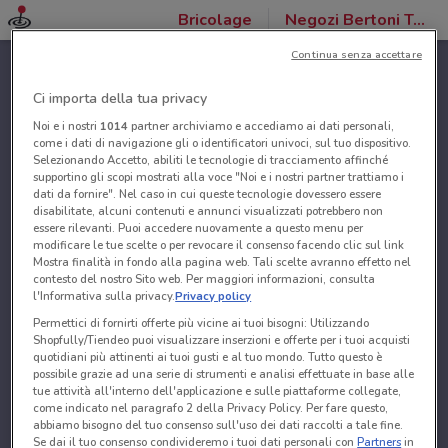
Bricolage
Negozi Bertoni Tende
Continua senza accettare
Ci importa della tua privacy
Noi e i nostri
1014
partner archiviamo e accediamo ai dati personali,
come i dati di navigazione gli o identificatori univoci, sul tuo dispositivo.
Selezionando Accetto, abiliti le tecnologie di tracciamento affinché
supportino gli scopi mostrati alla voce "Noi e i nostri partner trattiamo i
dati da fornire". Nel caso in cui queste tecnologie dovessero essere
disabilitate, alcuni contenuti e annunci visualizzati potrebbero non
essere rilevanti. Puoi accedere nuovamente a questo menu per
modificare le tue scelte o per revocare il consenso facendo clic sul link
Mostra finalità in fondo alla pagina web. Tali scelte avranno effetto nel
contesto del nostro Sito web. Per maggiori informazioni, consulta
l'Informativa sulla privacy.
Privacy policy
Permettici di fornirti offerte più vicine ai tuoi bisogni: Utilizzando
Shopfully/Tiendeo puoi visualizzare inserzioni e offerte per i tuoi acquisti
quotidiani più attinenti ai tuoi gusti e al tuo mondo. Tutto questo è
possibile grazie ad una serie di strumenti e analisi effettuate in base alle
tue attività all'interno dell'applicazione e sulle piattaforme collegate,
come indicato nel paragrafo 2 della Privacy Policy. Per fare questo,
abbiamo bisogno del tuo consenso sull'uso dei dati raccolti a tale fine.
Se dai il tuo consenso condivideremo i tuoi dati personali con
Partners
in