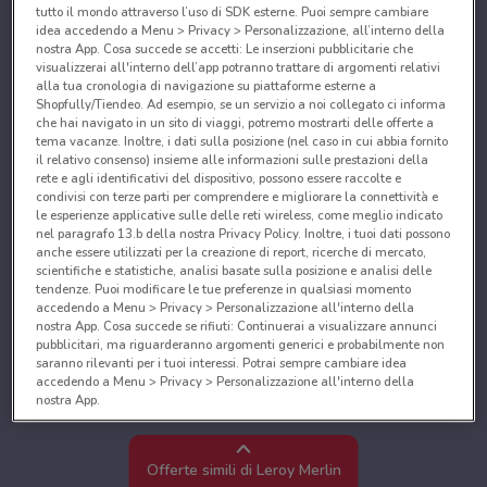
tutto il mondo attraverso l’uso di SDK esterne. Puoi sempre cambiare
idea accedendo a Menu > Privacy > Personalizzazione, all’interno della
nostra App. Cosa succede se accetti: Le inserzioni pubblicitarie che
visualizzerai all'interno dell’app potranno trattare di argomenti relativi
alla tua cronologia di navigazione su piattaforme esterne a
Shopfully/Tiendeo. Ad esempio, se un servizio a noi collegato ci informa
che hai navigato in un sito di viaggi, potremo mostrarti delle offerte a
tema vacanze. Inoltre, i dati sulla posizione (nel caso in cui abbia fornito
il relativo consenso) insieme alle informazioni sulle prestazioni della
rete e agli identificativi del dispositivo, possono essere raccolte e
condivisi con terze parti per comprendere e migliorare la connettività e
le esperienze applicative sulle delle reti wireless, come meglio indicato
nel paragrafo 13.b della nostra Privacy Policy. Inoltre, i tuoi dati possono
anche essere utilizzati per la creazione di report, ricerche di mercato,
scientifiche e statistiche, analisi basate sulla posizione e analisi delle
tendenze. Puoi modificare le tue preferenze in qualsiasi momento
accedendo a Menu > Privacy > Personalizzazione all'interno della
nostra App. Cosa succede se rifiuti: Continuerai a visualizzare annunci
pubblicitari, ma riguarderanno argomenti generici e probabilmente non
saranno rilevanti per i tuoi interessi. Potrai sempre cambiare idea
accedendo a Menu > Privacy > Personalizzazione all'interno della
nostra App.
Noi e i nostri partner trattiamo i dati per fornire:
Utilizzare dati di geolocalizzazione precisi. Scansione attiva delle
Offerte simili di Leroy Merlin
caratteristiche del dispositivo ai fini dell’identificazione. Archiviare