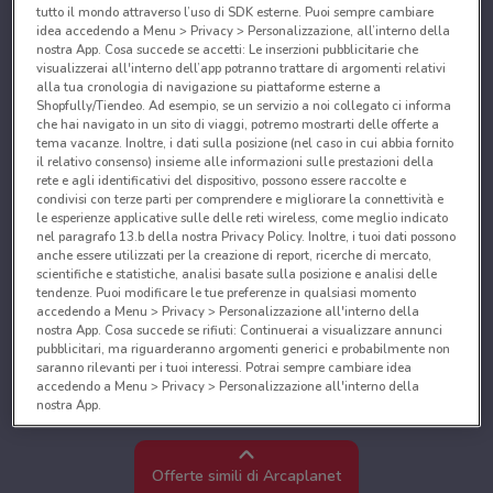
tutto il mondo attraverso l’uso di SDK esterne. Puoi sempre cambiare
idea accedendo a Menu > Privacy > Personalizzazione, all’interno della
nostra App. Cosa succede se accetti: Le inserzioni pubblicitarie che
visualizzerai all'interno dell’app potranno trattare di argomenti relativi
alla tua cronologia di navigazione su piattaforme esterne a
Shopfully/Tiendeo. Ad esempio, se un servizio a noi collegato ci informa
che hai navigato in un sito di viaggi, potremo mostrarti delle offerte a
tema vacanze. Inoltre, i dati sulla posizione (nel caso in cui abbia fornito
il relativo consenso) insieme alle informazioni sulle prestazioni della
rete e agli identificativi del dispositivo, possono essere raccolte e
condivisi con terze parti per comprendere e migliorare la connettività e
le esperienze applicative sulle delle reti wireless, come meglio indicato
nel paragrafo 13.b della nostra Privacy Policy. Inoltre, i tuoi dati possono
anche essere utilizzati per la creazione di report, ricerche di mercato,
scientifiche e statistiche, analisi basate sulla posizione e analisi delle
tendenze. Puoi modificare le tue preferenze in qualsiasi momento
accedendo a Menu > Privacy > Personalizzazione all'interno della
nostra App. Cosa succede se rifiuti: Continuerai a visualizzare annunci
pubblicitari, ma riguarderanno argomenti generici e probabilmente non
saranno rilevanti per i tuoi interessi. Potrai sempre cambiare idea
accedendo a Menu > Privacy > Personalizzazione all'interno della
nostra App.
Noi e i nostri partner trattiamo i dati per fornire:
Utilizzare dati di geolocalizzazione precisi. Scansione attiva delle
Offerte simili di Arcaplanet
caratteristiche del dispositivo ai fini dell’identificazione. Archiviare