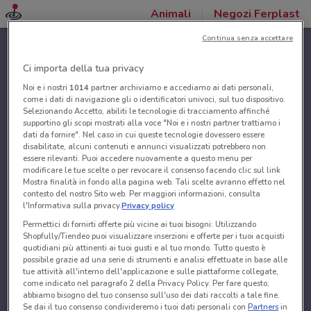
Animali
Negozi Ferplast
Continua senza accettare
Ci importa della tua privacy
Noi e i nostri
1014
partner archiviamo e accediamo ai dati personali,
come i dati di navigazione gli o identificatori univoci, sul tuo dispositivo.
Selezionando Accetto, abiliti le tecnologie di tracciamento affinché
supportino gli scopi mostrati alla voce "Noi e i nostri partner trattiamo i
dati da fornire". Nel caso in cui queste tecnologie dovessero essere
disabilitate, alcuni contenuti e annunci visualizzati potrebbero non
essere rilevanti. Puoi accedere nuovamente a questo menu per
modificare le tue scelte o per revocare il consenso facendo clic sul link
Mostra finalità in fondo alla pagina web. Tali scelte avranno effetto nel
contesto del nostro Sito web. Per maggiori informazioni, consulta
l'Informativa sulla privacy.
Privacy policy
Permettici di fornirti offerte più vicine ai tuoi bisogni: Utilizzando
Shopfully/Tiendeo puoi visualizzare inserzioni e offerte per i tuoi acquisti
quotidiani più attinenti ai tuoi gusti e al tuo mondo. Tutto questo è
possibile grazie ad una serie di strumenti e analisi effettuate in base alle
tue attività all'interno dell'applicazione e sulle piattaforme collegate,
come indicato nel paragrafo 2 della Privacy Policy. Per fare questo,
abbiamo bisogno del tuo consenso sull'uso dei dati raccolti a tale fine.
Se dai il tuo consenso condivideremo i tuoi dati personali con
Partners
in